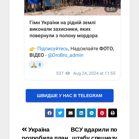
ШВИДШЕ У НАС В ТELEGRAM
Навігація
Україна
ВСУ вдарили по
розробила план
штабу спецназу