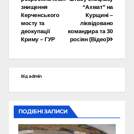
записів
знищення
“Ахмат” на
Керченського
Курщині –
мосту та
ліквідовано
деокупації
командира та 30
Криму – ГУР
росіян (Відео)
Від
admin
ПОДІБНІ ЗАПИСИ