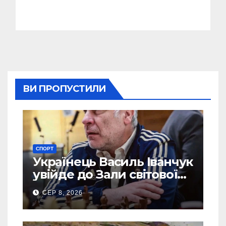
ВИ ПРОПУСТИЛИ
СПОРТ
Українець Василь Іванчук
увійде до Зали світової
шахової слави
СЕР 8, 2026