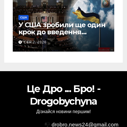
США
У США зробили ще один
крок до введення
“пекельних санкцій”
СЕР 7, 2026
проти Росії
Це Дро ... Бро! -
Drogobychyna
Дізнайся новини першим!
📭
drobro.news24@gmail.com