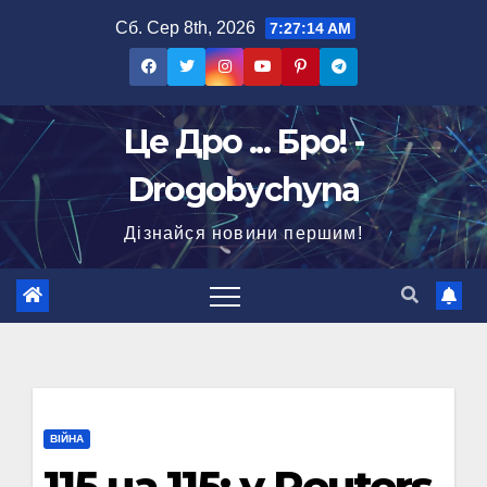
Перейти
Сб. Сер 8th, 2026
7:27:15 AM
до
вмісту
Це Дро ... Бро! -
Drogobychyna
Дізнайся новини першим!
ВІЙНА
115 на 115: у Reuters