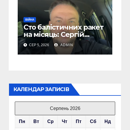
ВІЙНА
Сто балістичних ракет
на місяць: Сергій
“Флеш” закликав
СЕР 5, 2026
ADMIN
українців готуватися
до гіршого
КАЛЕНДАР ЗАПИСІВ
Серпень 2026
Пн
Вт
Ср
Чт
Пт
Сб
Нд