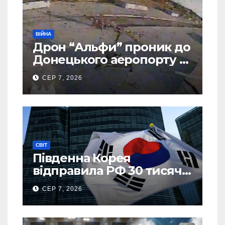
ВІЙНА
Дрон “Альфи” проник до
Донецького аеропорту та
спалив “Шахед” ще до
СЕР 7, 2026
запуску
СВІТ
Південна Корея
відправила РФ 30 тисяч
тонн авіапалива
СЕР 7, 2026