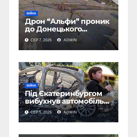
ВІЙНА
Дрон “Альфи” проник
до Донецького
аеропорту та спалив
СЕР 7, 2026
ADMIN
“Шахед” ще до запуску
ВІЙНА
Під Єкатеринбургом
вибухнув автомобіль
голови компанії-
СЕР 5, 2026
ADMIN
виробника дронів
“Упир” – перші
подробиці