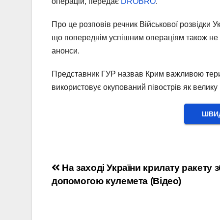
операцій, передає
DROBRO
.
Про це розповів речник Військової розвідки Ук
що попереднім успішним операціям також не 
анонси.
Представник ГУР назвав Крим важливою терито
використовує окупований півострів як велику 
ШВИД
Навігація
На заході України крилату ракету 
допомогою кулемета (Відео)
записів