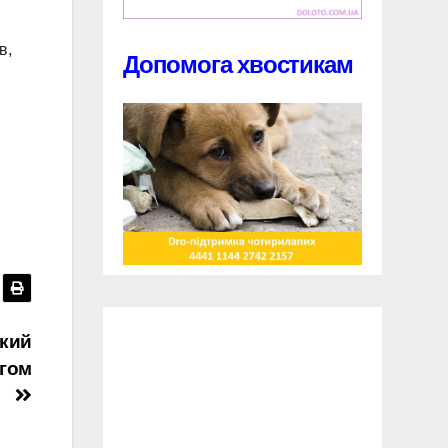
в,
Допомога хвостикам
икий
огом