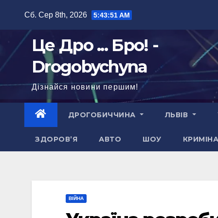
Перейти
Сб. Сер 8th, 2026
5:43:52 AM
до
вмісту
Це Дро ... Бро! -
Drogobychyna
Дізнайся новини першим!
ДРОГОБИЧЧИНА
ЛЬВІВ
ЗДОРОВ’Я
АВТО
ШОУ
КРИМІН
ВІЙНА