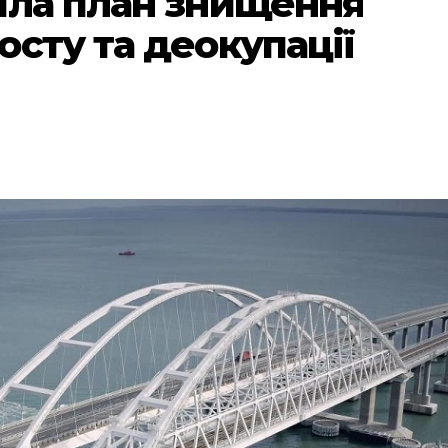
ила план знищення
сту та деокупації