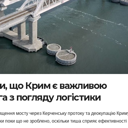
ли, що Крим є важливою
а з погляду логістики
щення мосту через Керченську протоку та деокупацію Криму
ки поки що не зроблено, оскільки тиша сприяє ефективності