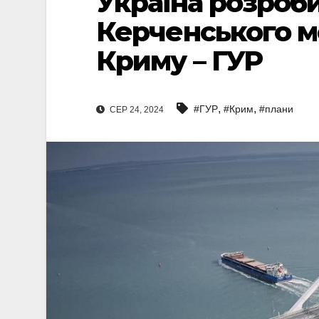
Україна розроб
Керченського мо
Криму – ГУР
,
,
#ГУР
#Крим
#плани
СЕР 24, 2024