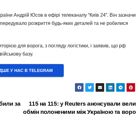
раїни Андрій Юсов в ефірі телеканалу “Київ 24”. Він зазначи
передувало розкриття будь-яких деталей та не робилися
рією для ворога, з погляду логістики, і заявив, що рф
військову базу.
ШЕ У НАС В ТELEGRAM
збили за
115 на 115: у Reuters анонсували вел
обмін полоненими між Україною та вор