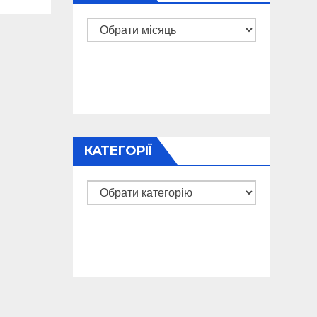
Архіви
КАТЕГОРІЇ
Категорії