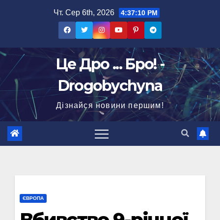
Перейти
Чт. Сер 6th, 2026
4:37:11 PM
до
вмісту
Це Дро ... Бро! -
Drogobychyna
Дізнайся новини першим!
ЄВРОПА
Вбивство 9-річної