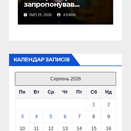
запропонував
Федорову стати його
ЛИП 25, 2026
ADMIN
радником
КАЛЕНДАР ЗАПИСІВ
Серпень 2026
Пн
Вт
Ср
Чт
Пт
Сб
Нд
1
2
3
4
5
6
7
8
9
10
11
12
13
14
15
16