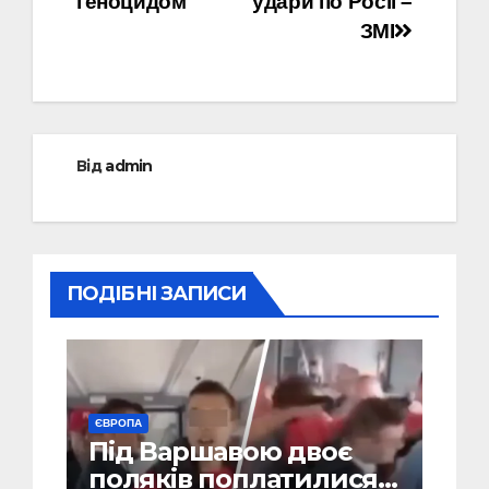
геноцидом
удари по Росії –
ЗМІ
Від
admin
ПОДІБНІ ЗАПИСИ
ЄВРОПА
Під Варшавою двоє
поляків поплатилися