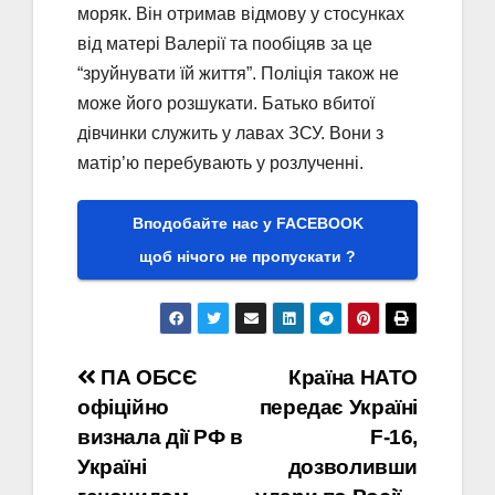
моряк. Він отримав відмову у стосунках
від матері Валерії та пообіцяв за це
“зруйнувати їй життя”. Поліція також не
може його розшукати. Батько вбитої
дівчинки служить у лавах ЗСУ. Вони з
матір’ю перебувають у розлученні.
Вподобайте нас у FACEBOOK
щоб нічого не пропускати ?
Навігація
ПА ОБСЄ
Країна НАТО
офіційно
передає Україні
записів
визнала дії РФ в
F-16,
Україні
дозволивши