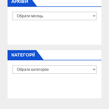
АРХІВИ
Архіви
КАТЕГОРІЇ
Категорії