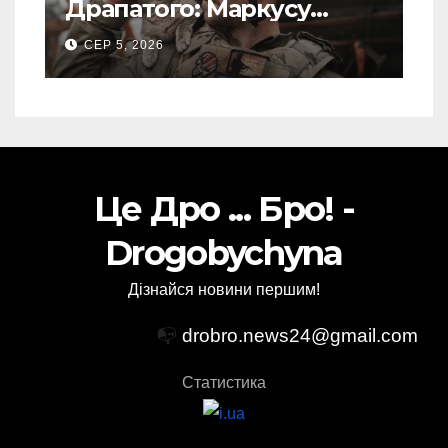
Драпатого: Маркусу
пророкують важливу
СЕР 5, 2026
посаду у ЗСУ
Це Дро ... Бро! -
Drogobychyna
Дізнайся новини першим!
📭
drobro.news24@gmail.com
Статистика