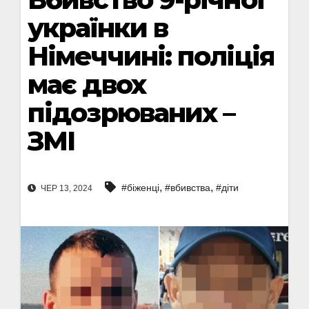
українки в
Німеччині: поліція
має двох
підозрюваних –
ЗМІ
,
,
#біженці
#вбивства
#діти
ЧЕР 13, 2024