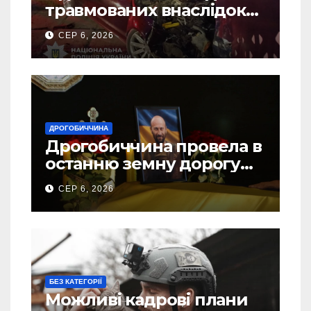
травмованих внаслідок
ДТП на Самбірщині
СЕР 6, 2026
ДРОГОБИЧЧИНА
Дрогобиччина провела в
останню земну дорогу
свого Захисника – Олега
СЕР 6, 2026
Торського
БЕЗ КАТЕГОРІЇ
Можливі кадрові плани