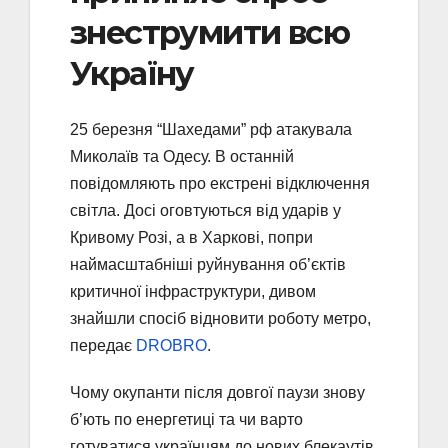
знеструмити всю
Україну
25 березня “Шахедами” рф атакувала
Миколаїв та Одесу. В останній
повідомляють про екстрені відключення
світла. Досі оговтуються від ударів у
Кривому Розі, а в Харкові, попри
наймасштабніші руйнування об’єктів
критичної інфраструктури, дивом
знайшли спосіб відновити роботу метро,
передає
DROBRO
.
Чому окупанти після довгої паузи знову
б’ють по енергетиці та чи варто
готуватися українцям до нових блекаутів,