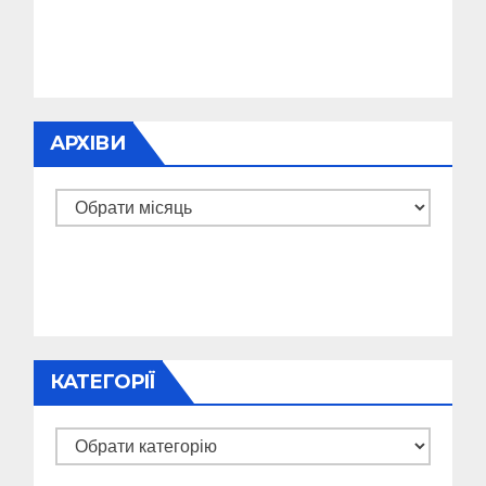
АРХІВИ
Архіви
КАТЕГОРІЇ
Категорії