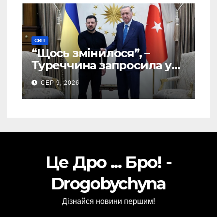
СВІТ
“Щось змінилося”, –
Туреччина запросила у
США дозвіл передати
СЕР 9, 2026
Україні ATACMS та M270
Це Дро ... Бро! -
Drogobychyna
Дізнайся новини першим!