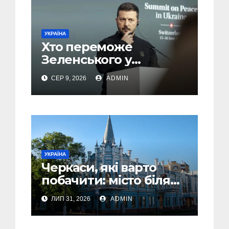
УКРАЇНА
Хто переможе
Зеленського у
другому турі виборів
СЕР 9, 2026
ADMIN
президента України –
новий рейтинг SOCIS
УКРАЇНА
Черкаси, які варто
побачити: місто біля
Дніпра, зелені парки
ЛИП 31, 2026
ADMIN
та місця з особливою
атмосферою