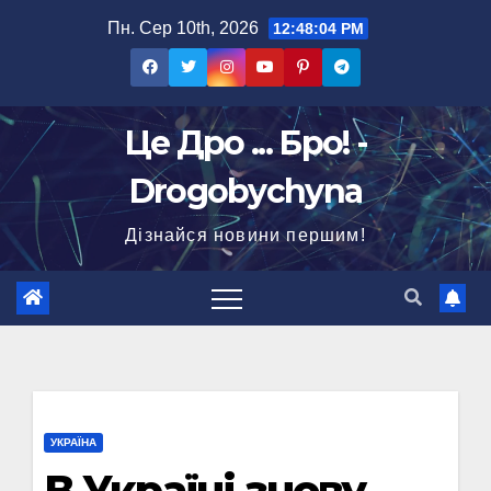
Перейти
Пн. Сер 10th, 2026
12:48:05 PM
до
вмісту
Це Дро ... Бро! -
Drogobychyna
Дізнайся новини першим!
УКРАЇНА
В Україні знову