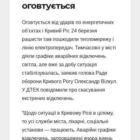
оговтується
Оговтується від ударів по енергетичних
об’єктах і Кривий Ріг. 24 березня
рашисти там пошкодили тепломережу і
лінію електропередач. Тимчасово у місті
діяли графіки аварійних відключень
світла, але вже за добу ситуація
стабілізувалась, заявив голова Ради
оборони Кривого Рогу Олександр Вілкул.
У ДТЕК повідомили про скасування
екстрених відключень.
“Щодо ситуації в Кривому Розі в цілому,
то усі служби міста, лікарні, соціальні
установи — працюють. Аварійні графіки
відключень, запроваджені вчора вдень