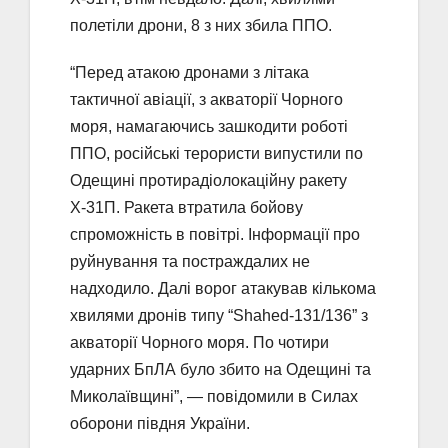
полетіли дрони, 8 з них збила ППО.
“Перед атакою дронами з літака
тактичної авіації, з акваторії Чорного
моря, намагаючись зашкодити роботі
ППО, російські терористи випустили по
Одещині протирадіолокаційну ракету
Х-31П. Ракета втратила бойову
спроможність в повітрі. Інформації про
руйнування та постраждалих не
надходило. Далі ворог атакував кількома
хвилями дронів типу “Shahed-131/136” з
акваторії Чорного моря. По чотири
ударних БпЛА було збито на Одещині та
Миколаївщині”, — повідомили в Силах
оборони півдня України.