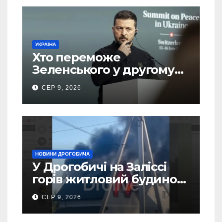
УКРАЇНА
Хто переможе
Зеленського у другому
турі виборів президента
СЕР 9, 2026
України – новий рейтинг
SOCIS
НОВИНИ ДРОГОБИЧА
У Дрогобичі на Заліссі
горів житловий будинок
(Відео)
СЕР 9, 2026