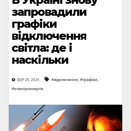
запровадили
графіки
відключення
світла: де і
наскільки
,
,
#відключення
#графіки
БЕР 25, 2024
#електроенергія