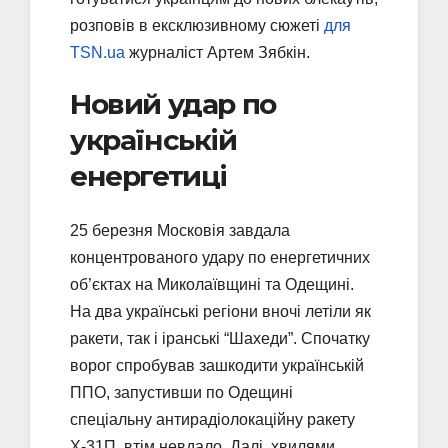
розповів в ексклюзивному сюжеті
для
TSN.ua
журналіст Артем Зябкін.
Новий удар по
українській
енергетиці
25 березня Московія завдала
концентрованого удару по енергетичних
об’єктах на Миколаївщині та Одещині.
На два українські регіони вночі летіли як
ракети, так і іранські “Шахеди”. Спочатку
ворог спробував зашкодити українській
ППО, запустивши по Одещині
спеціальну антирадіолокаційну ракету
Х-31П, втім невдало. Далі, хвилями