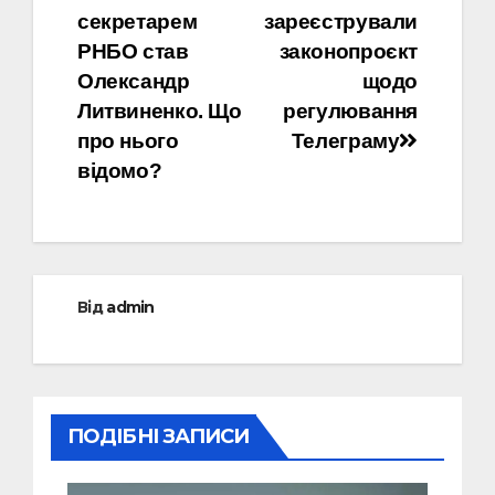
секретарем
зареєстрували
записів
РНБО став
законопроєкт
Олександр
щодо
Литвиненко. Що
регулювання
про нього
Телеграму
відомо?
Від
admin
ПОДІБНІ ЗАПИСИ