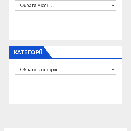
Архіви
КАТЕГОРІЇ
Категорії