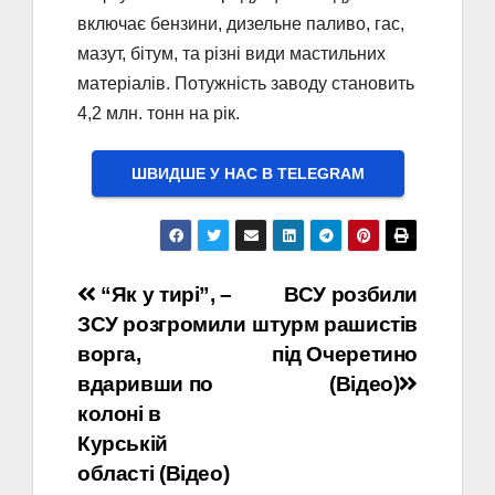
включає бензини, дизельне паливо, гас,
мазут, бітум, та різні види мастильних
матеріалів. Потужність заводу становить
4,2 млн. тонн на рік.
ШВИДШЕ У НАС В ТELEGRAM
Навігація
“Як у тирі”, –
ВСУ розбили
ЗСУ розгромили
штурм рашистів
записів
ворга,
під Очеретино
вдаривши по
(Відео)
колоні в
Курській
області (Відео)