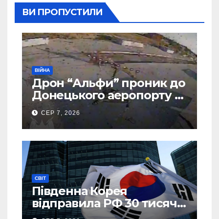
ВИ ПРОПУСТИЛИ
ВІЙНА
Дрон “Альфи” проник до
Донецького аеропорту та
спалив “Шахед” ще до
СЕР 7, 2026
запуску
СВІТ
Південна Корея
відправила РФ 30 тисяч
тонн авіапалива