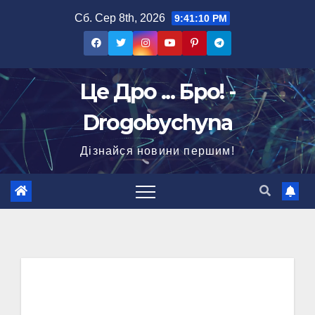
Перейти
Сб. Сер 8th, 2026
9:41:11 PM
до
вмісту
Це Дро ... Бро! -
Drogobychyna
Дізнайся новини першим!