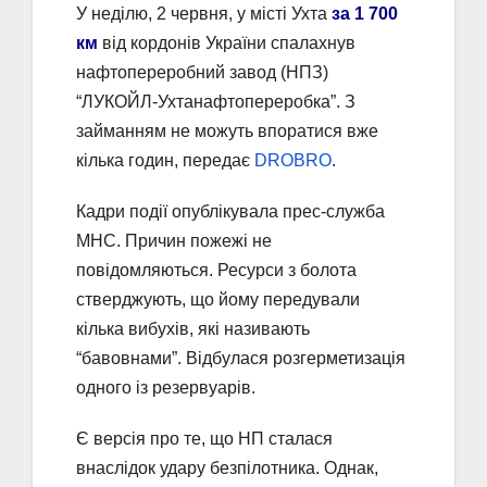
У неділю, 2 червня, у місті Ухта
за 1 700
км
від кордонів України спалахнув
нафтопереробний завод (НПЗ)
“ЛУКОЙЛ-Ухтанафтопереробка”. З
займанням не можуть впоратися вже
кілька годин, передає
DROBRO
.
Кадри події опублікувала прес-служба
МНС. Причин пожежі не
повідомляються. Ресурси з болота
стверджують, що йому передували
кілька вибухів, які називають
“бавовнами”. Відбулася розгерметизація
одного із резервуарів.
Є версія про те, що НП сталася
внаслідок удару безпілотника. Однак,