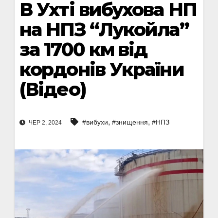
В Ухті вибухова НП
на НПЗ “Лукойла”
за 1700 км від
кордонів України
(Відео)
,
,
#вибухи
#знищення
#НПЗ
ЧЕР 2, 2024