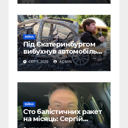
ВІЙНА
Під Єкатеринбургом
вибухнув автомобіль
голови компанії-
СЕР 5, 2026
ADMIN
виробника дронів
“Упир” – перші
подробиці
ВІЙНА
Сто балістичних ракет
на місяць: Сергій
“Флеш” закликав