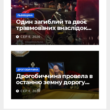
ЛЬВІВЩИНА
Один загиблий та двоє
травмованих внаслідок
ДТП на Самбірщині
СЕР 6, 2026
ДРОГОБИЧЧИНА
Дрогобиччина провела в
останню земну дорогу
свого Захисника – Олега
СЕР 6, 2026
Торського