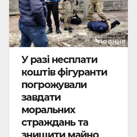
У разі несплати
коштів фігуранти
погрожували
завдати
моральних
страждань та
знищити майно