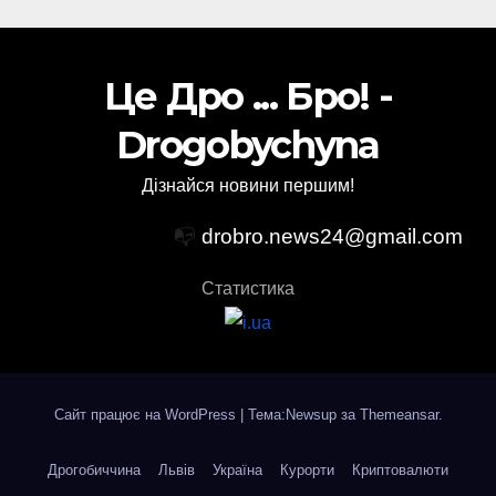
Це Дро ... Бро! -
Drogobychyna
Дізнайся новини першим!
📭
drobro.news24@gmail.com
Статистика
Сайт працює на WordPress
|
Тема:Newsup за
Themeansar
.
Дрогобиччина
Львів
Україна
Курорти
Криптовалюти