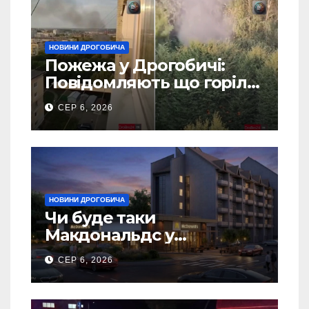
НОВИНИ ДРОГОБИЧА
Пожежа у Дрогобичі:
Повідомляють що горіло
5 гаражів (Відео)
СЕР 6, 2026
НОВИНИ ДРОГОБИЧА
Чи буде таки
Макдональдс у
Дрогобичі? (Фото)
СЕР 6, 2026