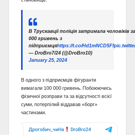
В Трускавціі поліція затримала чоловіків з
000 гривень з
підприємця
https://t.co/Hd1mNCD5Ff
pic.twit
— DroBro7/24 (@DroBro10)
January 25, 2024
В одного з підприємців фігуранти
вимагали 100 000 гривень. Побоюючись
фізичної розправи та за відсутності всієї
суми, потерпілий віддавав «борг»
частинами.