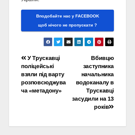
Вподобайте нас у FACEBOOK
щоб нічого не пропускати ?
Навігація
У Трускавці
Вбивцю
поліцейські
заступника
записів
взяли під варту
начальника
розповсюджува
водоканалу в
ча «метадону»
Трускавці
засудили на 13
років