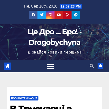
Перейти
Пн. Сер 10th, 2026
12:07:24 PM
до
вмісту
Це Дро ... Бро! -
Drogobychyna
Дізнайся новини першим!
НОВИНИ ТРУСКАВЦЯ
В Трускавці з