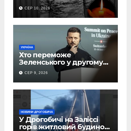
Кучера
СЕР 10, 2026
УКРАЇНА
Хто переможе
Зеленського у другому
турі виборів президента
СЕР 9, 2026
України – новий рейтинг
SOCIS
НОВИНИ ДРОГОБИЧА
У Дрогобичі на Заліссі
горів житловий будинок