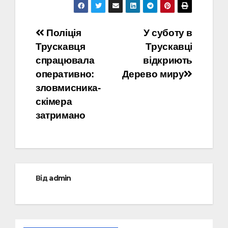
Навігація
Поліція
У суботу в
Трускавця
Трускавці
записів
спрацювала
відкриють
оперативно:
Дерево миру
зловмисника-
скімера
затримано
Від
admin