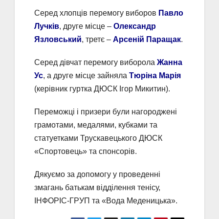
Серед хлопців перемогу виборов
Павло
Лучків
, друге місце –
Олександр
Язловський
, третє –
Арсеній Паращак
.
Серед дівчат перемогу виборола
Жанна
Ус
, а друге місце зайняла
Тюріна Марія
(керівник гуртка ДЮСК Ігор Микитин).
Переможці і призери були нагороджені
грамотами, медалями, кубками та
статуетками Трускавецького ДЮСК
«Спортовець» та спонсорів.
Дякуємо за допомогу у проведенні
змагань батькам відділення тенісу,
ІНФОРІС-ГРУП та «Вода Меденицька».