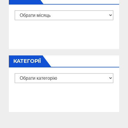
Архіви
КАТЕГОРІЇ
Категорії