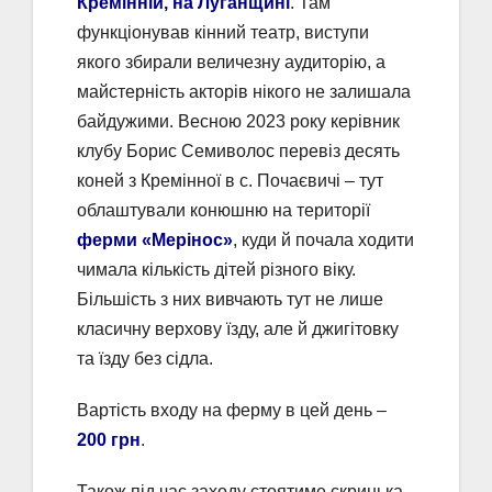
Кремінній, на Луганщині
. Там
функціонував кінний театр, виступи
якого збирали величезну аудиторію, а
майстерність акторів нікого не залишала
байдужими. Весною 2023 року керівник
клубу Борис Семиволос перевіз десять
коней з Кремінної в с. Почаєвичі – тут
облаштували конюшню на території
ферми «Мерінос»
, куди й почала ходити
чимала кількість дітей різного віку.
Більшість з них вивчають тут не лише
класичну верхову їзду, але й джигітовку
та їзду без сідла.
Вартість входу на ферму в цей день –
200 грн
.
Також під час заходу стоятиме скринька