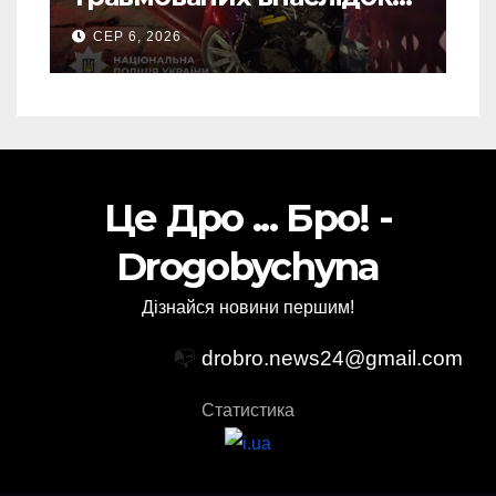
ДТП на Самбірщині
СЕР 6, 2026
Це Дро ... Бро! -
Drogobychyna
Дізнайся новини першим!
📭
drobro.news24@gmail.com
Статистика