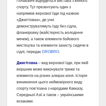
Почаєвичі відбудеться вистава з кінного
спорту. Тут презентують один з
напрямків верхової їзди під назвою
«Джигітовка», де учні
демонструватимуть їзду без сідла,
фланкіровку (майстерність володіння
мечем), а також елементи бойового
мистецтва та елементи захисту, сидячи в
сідлі, передає
DROBRO
.
Джигітовка
– вид верхової їзди, при якій
вершник може виконувати трюки та
елементи на різних алюрах коня. Історія
виникнення цього неймовірного виду
спорту пов’язана з народами Кавказу,
Середньої Азії а також – українськими
козаками.