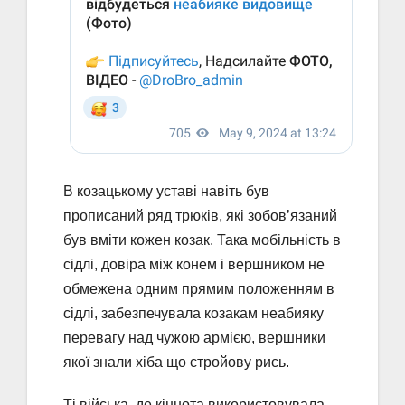
В козацькому уставі навіть був
прописаний ряд трюків, які зобов’язаний
був вміти кожен козак. Така мобільність в
сідлі, довіра між конем і вершником не
обмежена одним прямим положенням в
сідлі, забезпечувала козакам неабияку
перевагу над чужою армією, вершники
якої знали хіба що стройову рись.
Ті війська, де кіннота використовувала