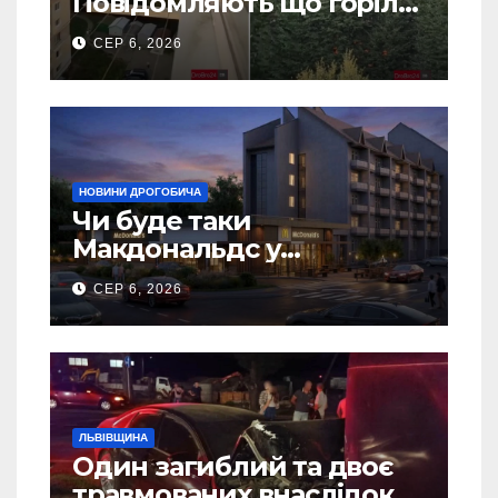
Повідомляють що горіло
5 гаражів (Відео)
СЕР 6, 2026
НОВИНИ ДРОГОБИЧА
Чи буде таки
Макдональдс у
Дрогобичі? (Фото)
СЕР 6, 2026
ЛЬВІВЩИНА
Один загиблий та двоє
травмованих внаслідок