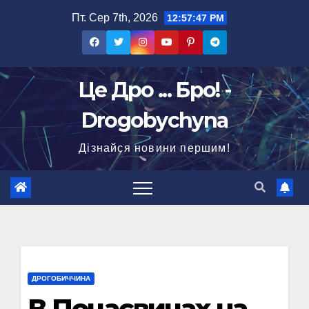
Перейти
Пт. Сер 7th, 2026
12:57:48 PM
до
вмісту
Це Дро ... Бро! -
Drogobychyna
Дізнайся новини першим!
ДРОГОБИЧЧИНА
В Почаєвичах на