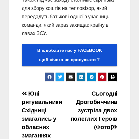
для збору коштів на тепловізор, який
передадуть батькові однієї з учасниць
команди, який зараз захищає країну в
лавах ЗСУ.
Вподобайте нас у FACEBOOK
щоб нічого не пропускати ?
Навігація
Юні
Сьогодні
рятувальники
Дрогобиччина
записів
Східниці
зустріла двох
змагались у
полеглих Героїв
обласних
(Фото)
змаганнях