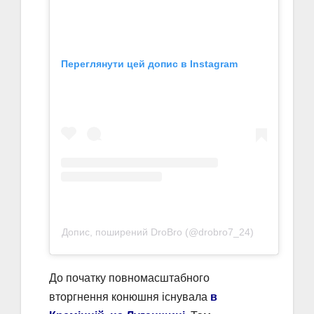
Переглянути цей допис в Instagram
Допис, поширений DroBro (@drobro7_24)
До початку повномасштабного
вторгнення конюшня існувала
в