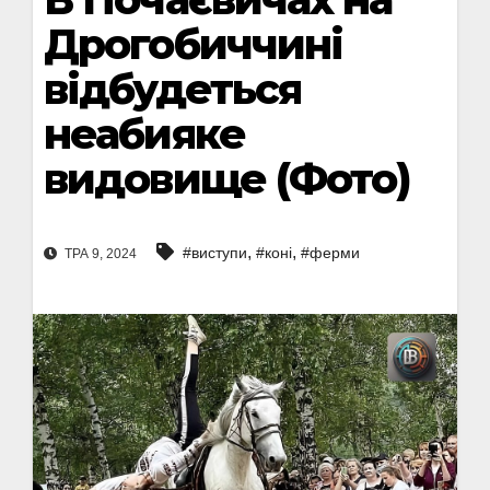
Дрогобиччині
відбудеться
неабияке
видовище (Фото)
,
,
#виступи
#коні
#ферми
ТРА 9, 2024