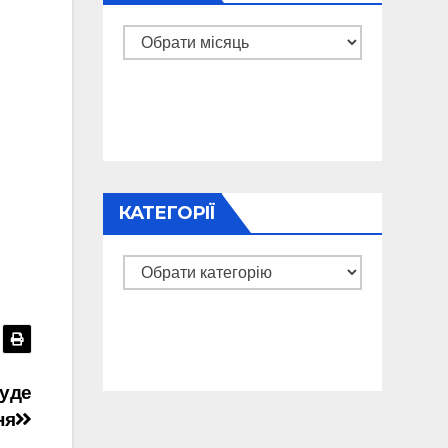
Архіви
КАТЕГОРІЇ
Категорії
буде
ня