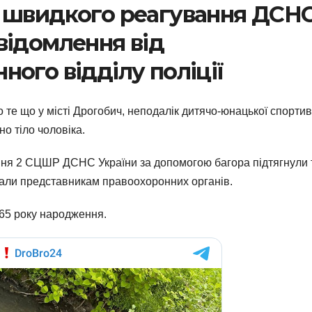
у швидкого реагування ДСН
відомлення від
ого відділу поліції
те що у місті Дрогобич, неподалік дитячо-юнацької спортив
но тіло чоловіка.
ення 2 СЦШР ДСНС України за допомогою багора підтягнули 
едали представникам правоохоронних органів.
65 року народження.