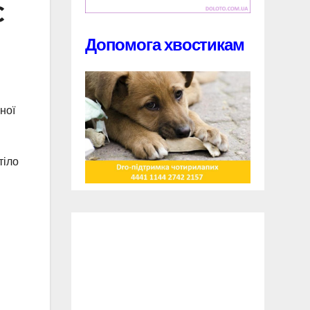
С
Допомога хвостикам
ної
тіло