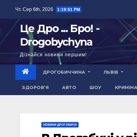
Перейти
Чт. Сер 6th, 2026
1:19:52 PM
до
вмісту
Це Дро ... Бро! -
Drogobychyna
Дізнайся новини першим!
ДРОГОБИЧЧИНА
ЛЬВІВ
ЗДОРОВ’Я
АВТО
ШОУ
КРИМІН
НОВИНИ ДРОГОБИЧА