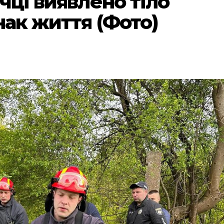
ічці виявлено тіло
нак життя (Фото)