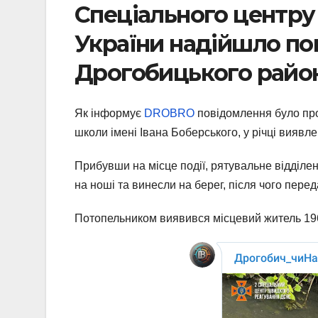
Спеціального центр
України надійшло по
Дрогобицького районн
Як інформує
DROBRO
повідомлення було про 
школи імені Івана Боберського, у річці виявле
Прибувши на місце події, рятувальне відділ
на ноші та винесли на берег, після чого пер
Потопельником виявився місцевий житель 19