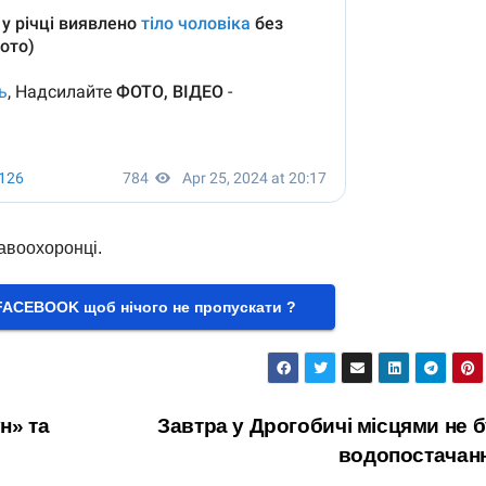
авоохоронці.
FACEBOOK щоб нічого не пропускати ?
н» та
Завтра у Дрогобичі місцями не 
водопостачан