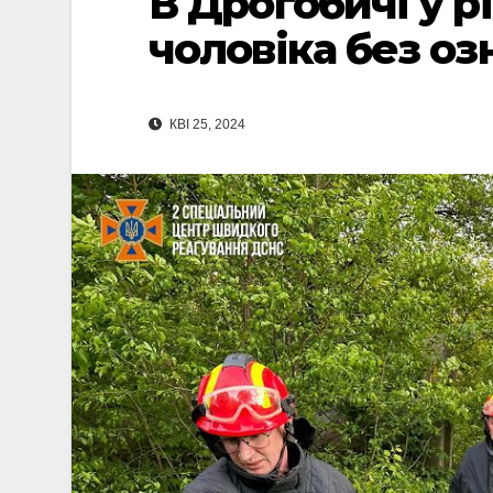
В Дрогобичі у р
чоловіка без оз
КВІ 25, 2024