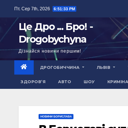
Перейти
Пт. Сер 7th, 2026
6:51:34 PM
до
вмісту
Це Дро ... Бро! -
Drogobychyna
Дізнайся новини першим!
ДРОГОБИЧЧИНА
ЛЬВІВ
ЗДОРОВ’Я
АВТО
ШОУ
КРИМІН
НОВИНИ БОРИСЛАВА