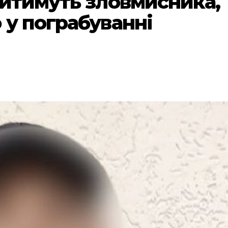
дитимуть зловмисника,
 у пограбуванні