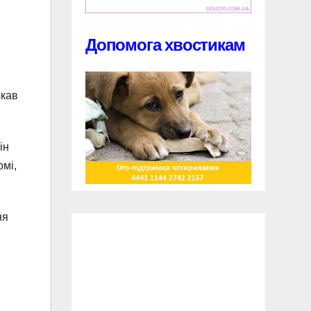
Допомога хвостикам
скав
ін
омі,
ня