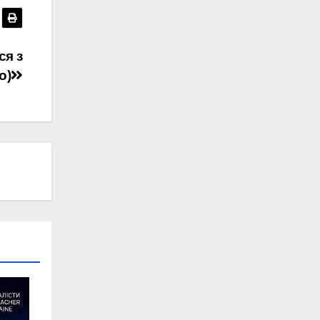
ся з
о)