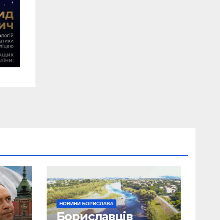
НОВИНИ БОРИСЛАВА
Бориславців