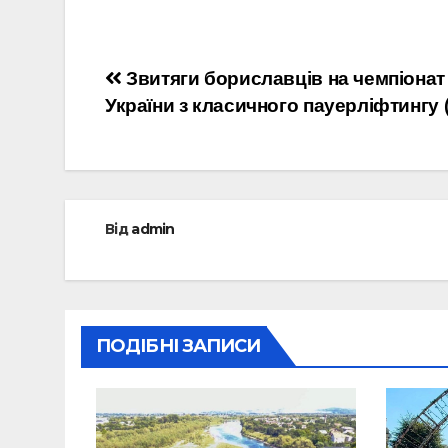
Навігація
Звитяги бориславців на чемпіонат
України з класичного пауерліфтингу 
записів
Від
admin
ПОДІБНІ ЗАПИСИ