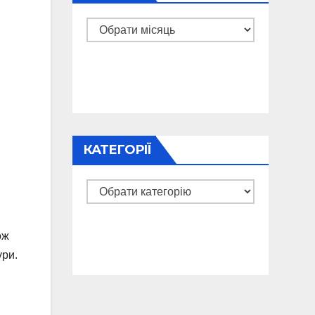
Архіви
КАТЕГОРІЇ
Категорії
ож
ури.