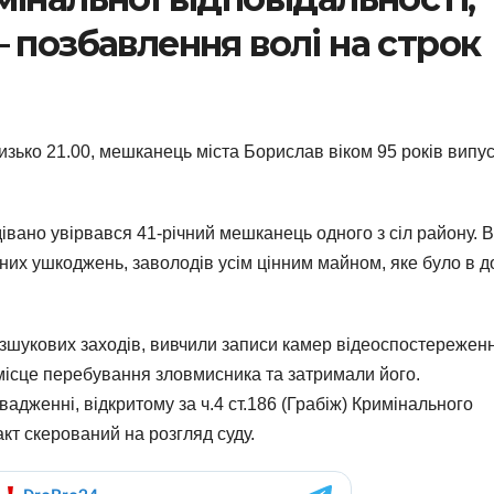
 позбавлення волі на строк
изько 21.00, мешканець міста Борислав віком 95 років випу
дівано увірвався 41-річний мешканець одного з сіл району. В
них ушкоджень, заволодів усім цінним майном, яке було в д
зшукових заходів, вивчили записи камер відеоспостережен
ісце перебування зловмисника та затримали його.
адженні, відкритому за ч.4 ст.186 (Грабіж) Кримінального
кт скерований на розгляд суду.