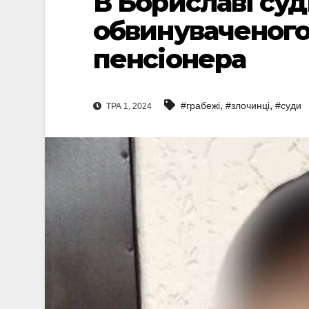
В Бориславі су
обвинуваченого
пенсіонера
,
,
#грабежі
#злочинці
#суди
ТРА 1, 2024