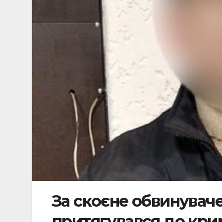
За скоєне обвинувач
притягувався до крим