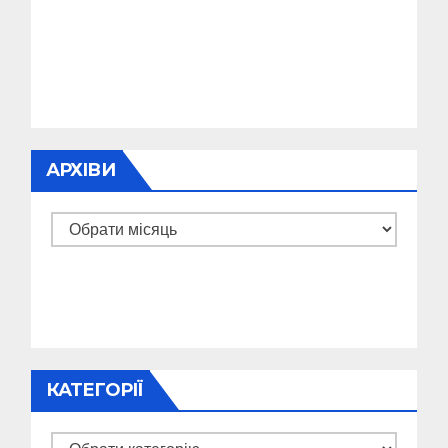
АРХІВИ
Архіви
КАТЕГОРІЇ
Категорії