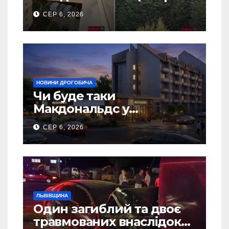
5 гаражів (Відео)
СЕР 6, 2026
НОВИНИ ДРОГОБИЧА
Чи буде таки
Макдональдс у
Дрогобичі? (Фото)
СЕР 6, 2026
ЛЬВІВЩИНА
Один загиблий та двоє
травмованих внаслідок