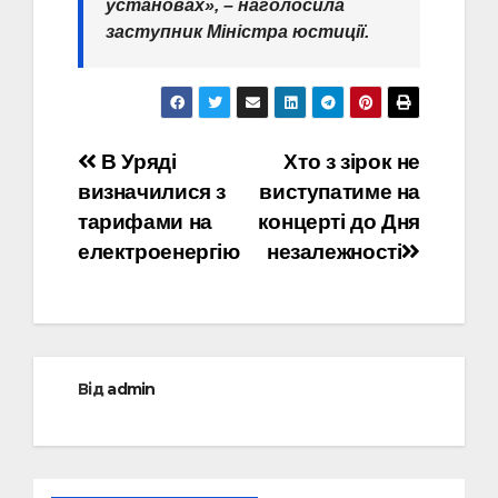
установах», – наголосила
заступник Міністра юстиції.
Навігація
В Уряді
Хто з зірок не
визначилися з
виступатиме на
записів
тарифами на
концерті до Дня
електроенергію
незалежності
Від
admin