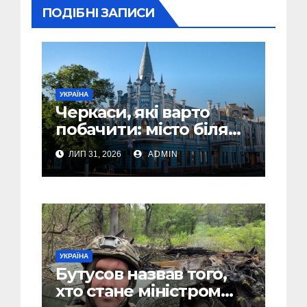
ПОДІБНІ ЗАПИСИ
УКРАЇНА
Черкаси, які варто
побачити: місто біля
Дніпра, зелені парки
ЛИП 31, 2026
ADMIN
та місця з особливою
атмосферою
УКРАЇНА
Бутусов назвав того,
хто стане міністром