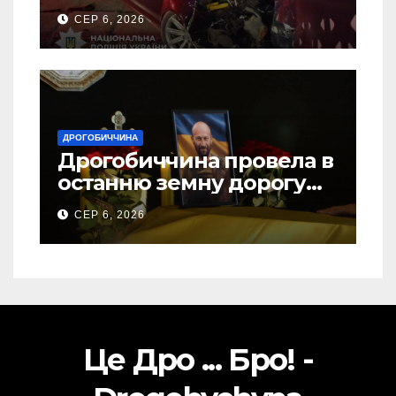
ДТП на Самбірщині
СЕР 6, 2026
ДРОГОБИЧЧИНА
Дрогобиччина провела в
останню земну дорогу
свого Захисника – Олега
СЕР 6, 2026
Торського
Це Дро ... Бро! -