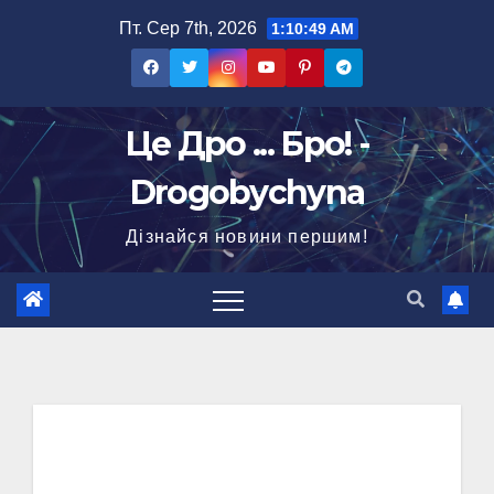
Перейти
Пт. Сер 7th, 2026
1:10:50 AM
до
вмісту
Це Дро ... Бро! -
Drogobychyna
Дізнайся новини першим!