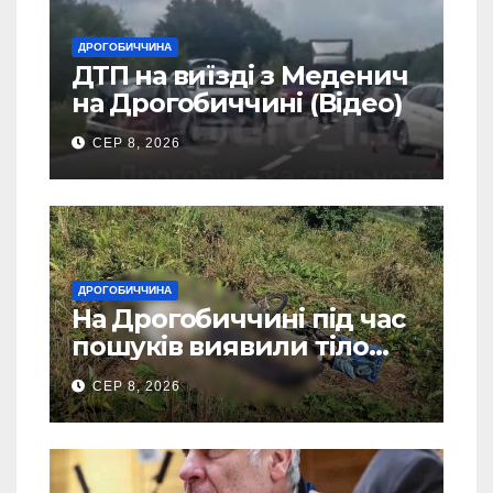
ДРОГОБИЧЧИНА
ДТП на виїзді з Меденич
на Дрогобиччині (Відео)
СЕР 8, 2026
ДРОГОБИЧЧИНА
На Дрогобиччині під час
пошуків виявили тіло
зниклого чоловіка
СЕР 8, 2026