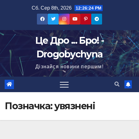
Перейти
Сб. Сер 8th, 2026
12:26:25 PM
до
вмісту
Це Дро ... Бро! -
Drogobychyna
Дізнайся новини першим!
Позначка:
увязнені