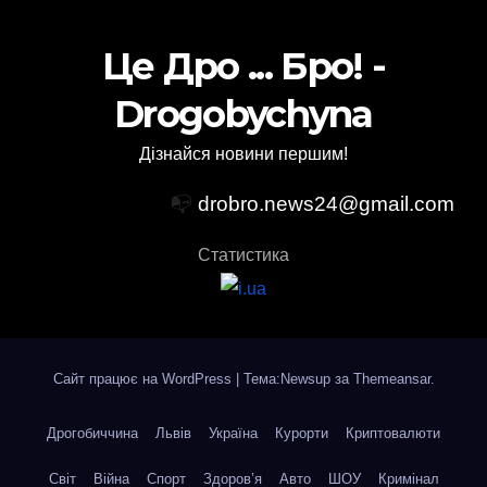
Це Дро ... Бро! -
Drogobychyna
Дізнайся новини першим!
📭
drobro.news24@gmail.com
Статистика
Сайт працює на WordPress
|
Тема:Newsup за
Themeansar
.
Дрогобиччина
Львів
Україна
Курорти
Криптовалюти
Світ
Війна
Спорт
Здоров’я
Авто
ШОУ
Кримінал