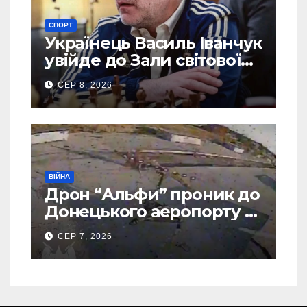
СПОРТ
Українець Василь Іванчук
увійде до Зали світової
шахової слави
СЕР 8, 2026
ВІЙНА
Дрон “Альфи” проник до
Донецького аеропорту та
спалив “Шахед” ще до
СЕР 7, 2026
запуску