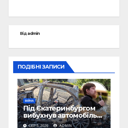
Від
admin
ПОДІБНІ ЗАПИСИ
ВІЙНА
Під Єкатеринбургом
вибухнув автомобіль
голови компанії-
СЕР 5, 2026
ADMIN