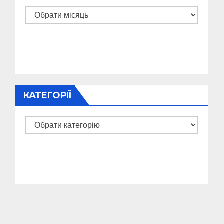
Архіви
КАТЕГОРІЇ
Категорії