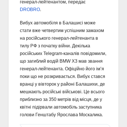
генерал-лейтенантом, передає
DROBRO
.
Вибух автомобіля в Балашиcі може
стати вже четвертим успішним замахом
на російського генерал-лейтенанта в
тилу РФ з початку війни. Декілька
російських Telegram-каналів повідомили,
що загиблий водій BMW X3 мав звання
генерал-лейтенанта. Офіційно його ім’я
поки що не розкривається. Вибух стався
вранці у вівторок у районі Балашихи, де
мешкають російські військові. Це всього
приблизно за 350 метрів від місця, де у
квітні підірвали автомобіль заступника
голови Генштабу Ярослава Москалика.