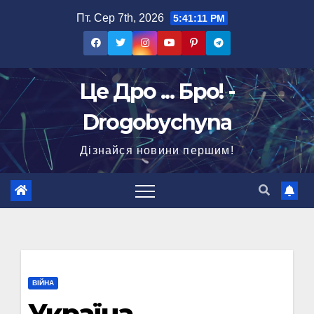
Перейти
Пт. Сер 7th, 2026
5:41:12 PM
до
вмісту
Це Дро ... Бро! -
Drogobychyna
Дізнайся новини першим!
ВІЙНА
Україна