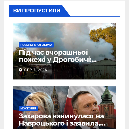
ВИ ПРОПУСТИЛИ
НОВИНИ ДРОГОБИЧА
Під час вчорашньої
пожежі у Дрогобичі:
“врятовано” 4 гаражі
СЕР 7, 2026
(Відео)
МОСКОВІЯ
Захарова накинулася на
Навроцького і заявила,