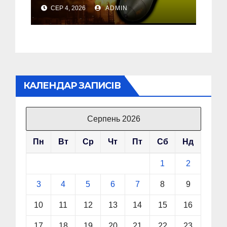
почала бомбити новий
СЕР 4, 2026
ADMIN
об’єкт на Росії
КАЛЕНДАР ЗАПИСІВ
Серпень 2026
Пн
Вт
Ср
Чт
Пт
Сб
Нд
1
2
3
4
5
6
7
8
9
10
11
12
13
14
15
16
17
18
19
20
21
22
23