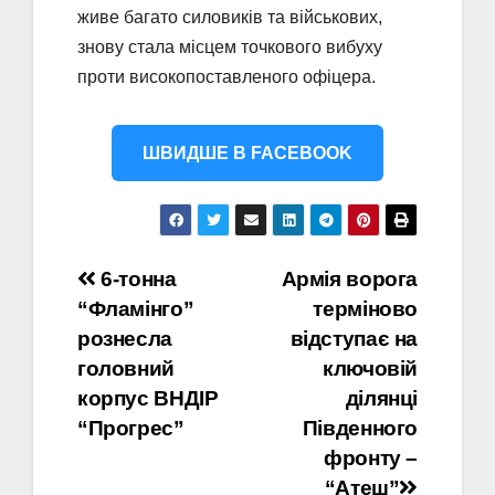
живе багато силовиків та військових,
знову стала місцем точкового вибуху
проти високопоставленого офіцера.
ШВИДШЕ В FACEBOOK
Навігація
6-тонна
Армія ворога
“Фламінго”
терміново
записів
рознесла
відступає на
головний
ключовій
корпус ВНДІР
ділянці
“Прогрес”
Південного
фронту –
“Атеш”