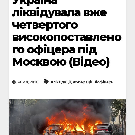
ліквідувала вже
четвертого
високопоставлено
го офіцера під
Москвою (Відео)
,
,
#ліквідації
#операції
#офіцери
ЧЕР 9, 2026