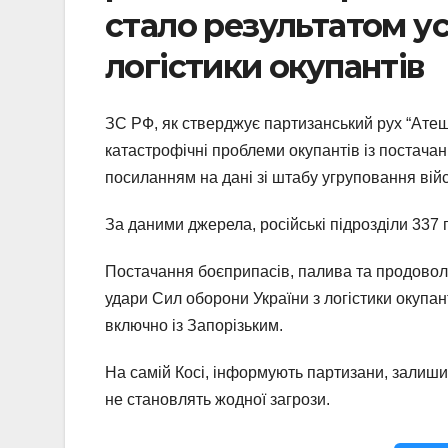
стало результатом ус
логістики окупантів
ЗС РФ, як стверджує партизанський рух “Атеш”
катастрофічні проблеми окупантів із постача
посиланням на дані зі штабу угруповання війс
За даними джерела, російські підрозділи 337 
Постачання боєприпасів, палива та продовольс
удари Сил оборони України з логістики окупан
включно із Запорізьким.
На самій Косі, інформують партизани, залиши
не становлять жодної загрози.