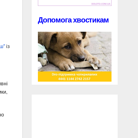
Допомога хвостикам
ш”
із
ивні
мки,
но