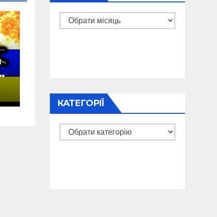
Архіви
в
у
а
КАТЕГОРІЇ
Категорії