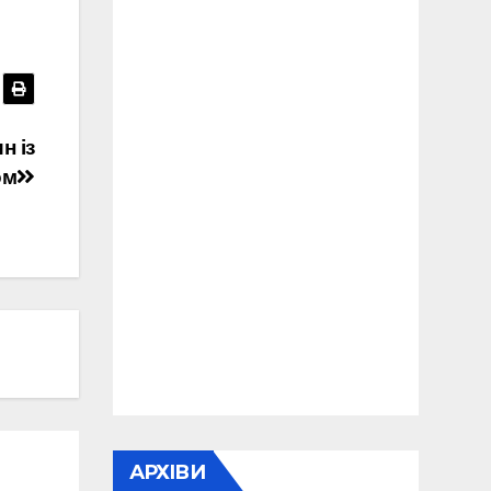
н із
ом
АРХІВИ