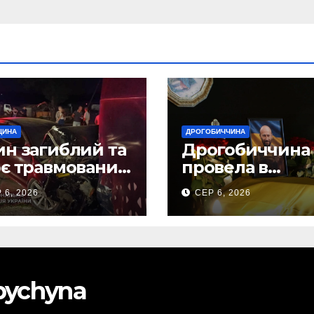
ЩИНА
ДРОГОБИЧЧИНА
н загиблий та
Дрогобиччина
є травмованих
провела в
слідок ДТП на
останню земну
 6, 2026
СЕР 6, 2026
бірщині
дорогу свого
Захисника – Ол
Торського
obychyna