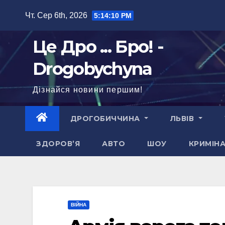
Перейти
Чт. Сер 6th, 2026
5:14:12 PM
до
вмісту
Це Дро ... Бро! -
Drogobychyna
Дізнайся новини першим!
ДРОГОБИЧЧИНА
ЛЬВІВ
ЗДОРОВ’Я
АВТО
ШОУ
КРИМІН
ВІЙНА