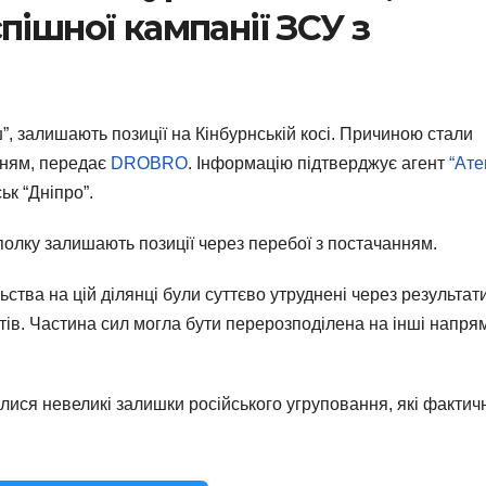
пішної кампанії ЗСУ з
, залишають позиції на Кінбурнській косі. Причиною стали
нням, передає
DROBRO
. Інформацію підтверджує агент
“Ате
ьк “Дніпро”.
полку залишають позиції через перебої з постачанням.
тва на цій ділянці були суттєво утруднені через результат
тів. Частина сил могла бути перерозподілена на інші напря
лися невеликі залишки російського угруповання, які фактич