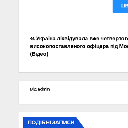
ШВ
Навігація
Україна ліквідувала вже четвертог
високопоставленого офіцера під М
записів
(Відео)
Від
admin
ПОДІБНІ ЗАПИСИ