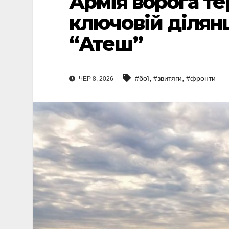
Армія ворога те
ключовій ділянц
“Атеш”
,
,
#бої
#звитяги
#фронти
ЧЕР 8, 2026