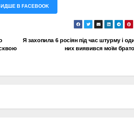
ИДШЕ В FACEBOOK
о
Я захопила 6 росіян під час штурму і оди
осквою
них виявився моїм брат