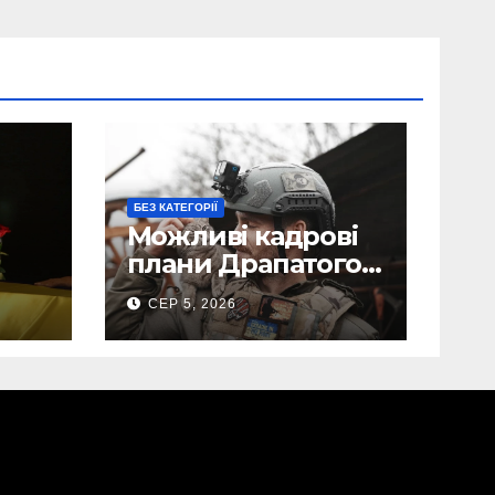
БЕЗ КАТЕГОРІЇ
Можливі кадрові
плани Драпатого:
Маркусу
СЕР 5, 2026
пророкують
ега
важливу посаду у
ЗСУ