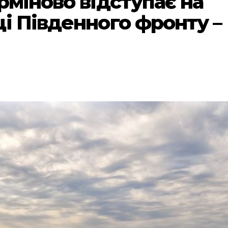
рміново відступає на
і Південного фронту –