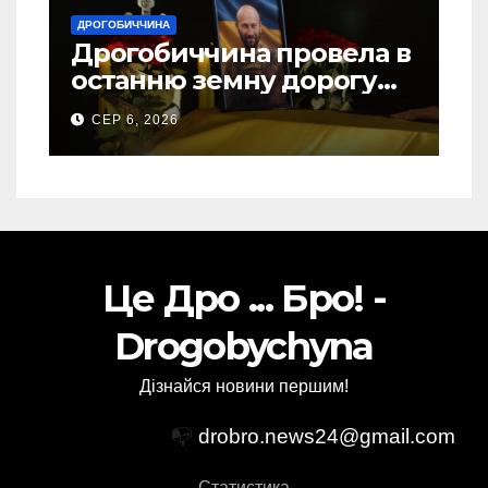
ДРОГОБИЧЧИНА
Дрогобиччина провела в
останню земну дорогу
свого Захисника – Олега
СЕР 6, 2026
Торського
Це Дро ... Бро! -
Drogobychyna
Дізнайся новини першим!
📭
drobro.news24@gmail.com
Статистика