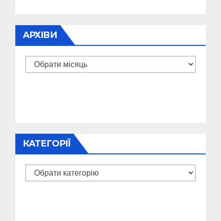
АРХІВИ
Архіви
КАТЕГОРІЇ
Категорії