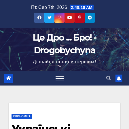
Перейти
Пт. Сер 7th, 2026
2:40:19 AM
до
вмісту
Це Дро ... Бро! -
Drogobychyna
Дізнайся новини першим!
ЕКОНОМІКА
Українські