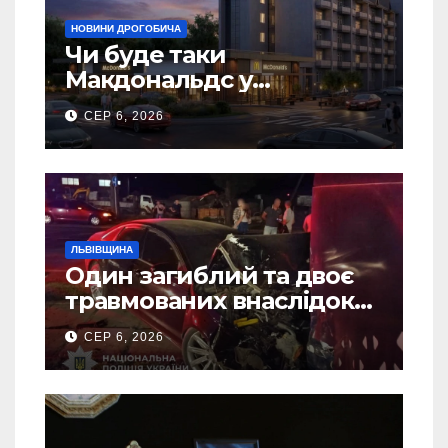
НОВИНИ ДРОГОБИЧА
Чи буде таки
Макдональдс у
Дрогобичі? (Фото)
СЕР 6, 2026
ЛЬВІВЩИНА
Один загиблий та двоє
травмованих внаслідок
ДТП на Самбірщині
СЕР 6, 2026