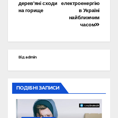
записів
дерев’яні сходи
електроенергію
на горище
в Україні
найближчим
часом
Від
admin
ПОДІБНІ ЗАПИСИ