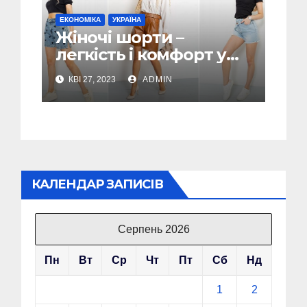
ЕКОНОМІКА
УКРАЇНА
Жіночі шорти –
легкість і комфорт у
спекотні дні
КВІ 27, 2023
ADMIN
КАЛЕНДАР ЗАПИСІВ
Серпень 2026
Пн
Вт
Ср
Чт
Пт
Сб
Нд
1
2