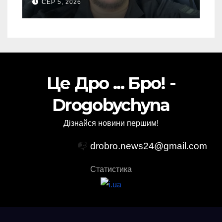
СЕР 5, 2026
готуватися до гіршого
Це Дро ... Бро! -
Drogobychyna
Дізнайся новини першим!
📭
drobro.news24@gmail.com
Статистика