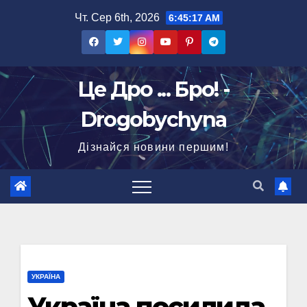
Перейти
Чт. Сер 6th, 2026
6:45:18 AM
до
вмісту
Це Дро ... Бро! -
Drogobychyna
Дізнайся новини першим!
УКРАЇНА
Україна посилила