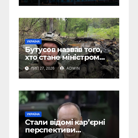
атмосферою
УКРАЇНА
Бутусов назвав того,
хто стане міністром
оборони України, і
ЛИП 27, 2026
ADMIN
пояснив, чому інакше
не може бути
УКРАЇНА
Стали відомі кар’єрні
перспективи
Сирського після