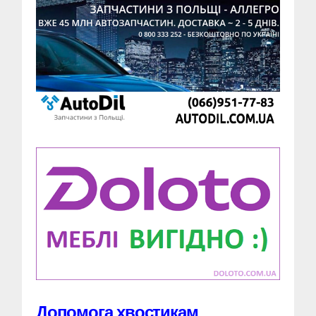
Допомога хвостикам