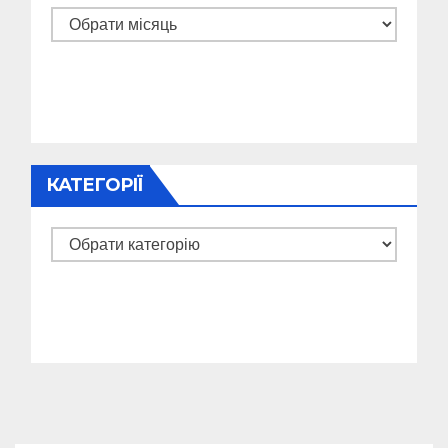
Архіви
КАТЕГОРІЇ
Категорії