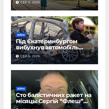
СЕР 5, 2026
(Фото)
ВІЙНА
Під Єкатеринбургом
вибухнув автомобіль
голови компанії-
СЕР 5, 2026
виробника дронів “Упир”
– перші подробиці
ВІЙНА
Сто балістичних ракет на
місяць: Сергій “Флеш”
закликав українців