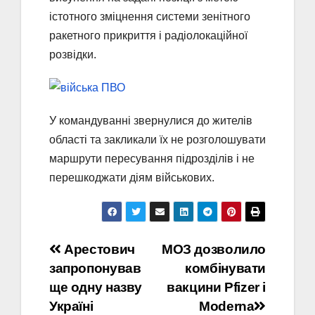
істотного зміцнення системи зенітного
ракетного прикриття і радіолокаційної
розвідки.
У командуванні звернулися до жителів
області та закликали їх не розголошувати
маршрути пересування підрозділів і не
перешкоджати діям військових.
Навігація
Арестович
МОЗ дозволило
запропонував
комбінувати
записів
ще одну назву
вакцини Pfizer i
Україні
Moderna