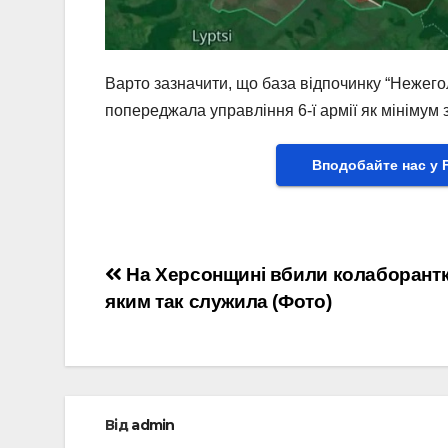
Варто зазначити, що база відпочинку “Нежегол
попереджала управління 6-ї армії як мінімум 
Вподобайте нас у 
Навігація
На Херсонщині вбили колаборантку
яким так служила (Фото)
записів
Від
admin