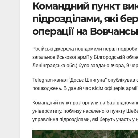
Командний пункт вик
підрозділами, які бе
операції на Вовчанськ
Російські джерела повідомили перші подробиці
загальновійськової армії у Білгородській обла
Ленінградська обл.) було завдано вчора, 9 че
Telegram-канал “Досьє Шпигуна” опублікував 
пошкоджень. В даний час вісім офіцерів армії
Командний пункт розгорнули на базі відпочи
університету, поблизу населеного пункту Шеб
управління підрозділами, які беруть участь у 