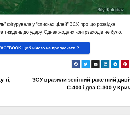
ь” фігурувала у “списках цілей” ЗСУ, про що розвідка
за тиждень до удару. Однак жодних контрзаходів не було.
FACEBOOK щоб нічого не пропускати ?
 ті,
ЗСУ вразили зенітний ракетний диві
С-400 і два С-300 у Кри