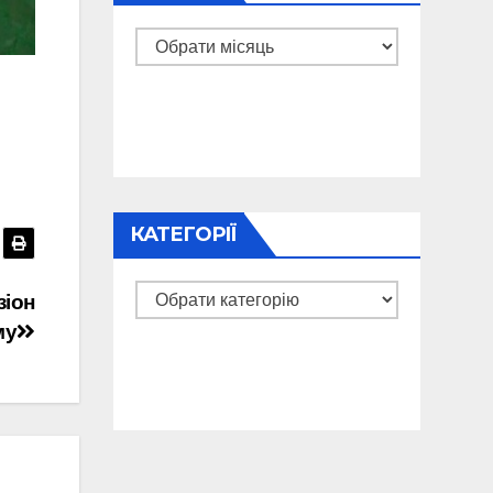
Архіви
КАТЕГОРІЇ
Категорії
зіон
му