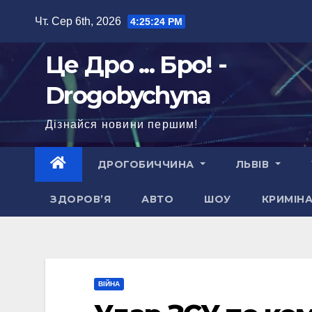
Перейти
Чт. Сер 6th, 2026
4:25:26 PM
до
вмісту
Це Дро ... Бро! -
Drogobychyna
Дізнайся новини першим!
ДРОГОБИЧЧИНА
ЛЬВІВ
ЗДОРОВ’Я
АВТО
ШОУ
КРИМІН
ВІЙНА