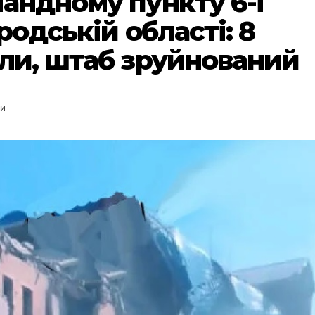
андному пункту 6-ї
родській області: 8
ули, штаб зруйнований
и