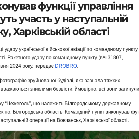
онував функції управління
руть участь у наступальній
у, Харківській області
 удару української військової авіації по командному пункту 
сті. Ракетного удару по командному пункту (в/ч 31807,
рвня 2024 року, передає
DROBRO
.
фотографію зруйнованої будівлі, яка зазнала тяжких
 вважаються зниклими безвісти: ймовірно, всі вони загинули
нку “Нежеголь”, що належить Білгородському державному
екіно, Білгородська область. Командний пункт виконував фун
наступальній операції на Вовчанськ, Харківської області.