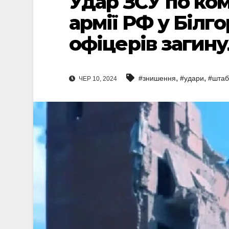
Удар ЗСУ по ком
армії РФ у Білго
офіцерів загин
,
,
#знишення
#удари
#штаб
ЧЕР 10, 2024