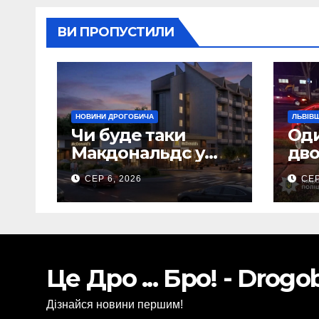
ВИ ПРОПУСТИЛИ
НОВИНИ ДРОГОБИЧА
ЛЬВІВ
Чи буде таки
Оди
Макдональдс у
дво
Дрогобичі? (Фото)
вна
СЕР 6, 2026
СЕР
Сам
Це Дро ... Бро! - Drog
Дізнайся новини першим!