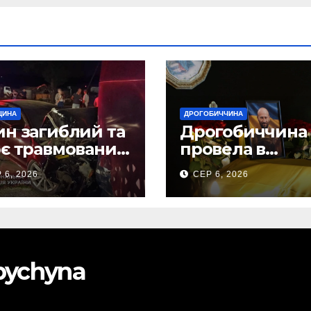
ЩИНА
ДРОГОБИЧЧИНА
н загиблий та
Дрогобиччина
є травмованих
провела в
слідок ДТП на
останню земну
 6, 2026
СЕР 6, 2026
бірщині
дорогу свого
Захисника – Ол
Торського
obychyna