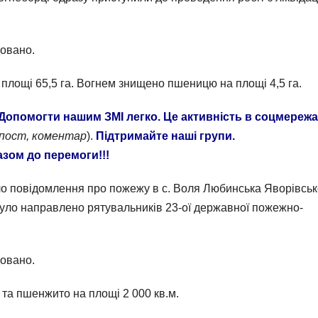
довано.
лощі 65,5 га. Вогнем знищено пшеницю на площі 4,5 га.
Допомогти нашим ЗМІ легко. Це активність в соцмережа
епост, коментар
).
Підтримайте наші групи.
азом до перемоги!!!
шло повідомлення про пожежу в с. Воля Любинська Яворівськ
ї було направлено рятувальників 23-ої державної пожежно-
довано.
 та пшенжито на площі 2 000 кв.м.