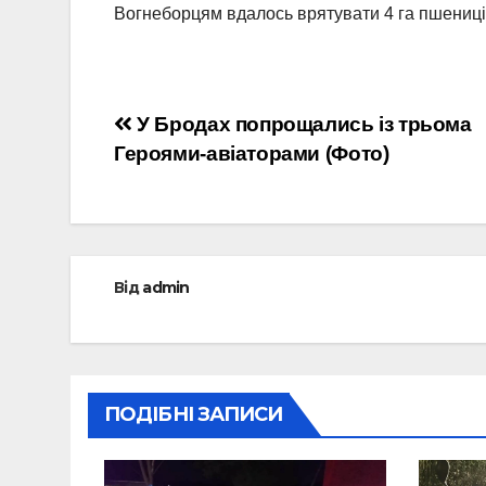
Вогнеборцям вдалось врятувати 4 га пшениці
Навігація
У Бродах попрощались із трьома
Героями-авіаторами (Фото)
записів
Від
admin
ПОДІБНІ ЗАПИСИ