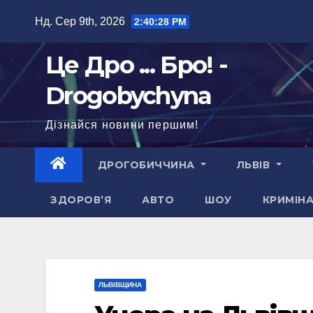
Перейти
Нд. Сер 9th, 2026
2:40:29 PM
до
вмісту
Це Дро ... Бро! -
Drogobychyna
Дізнайся новини першим!
ДРОГОБИЧЧИНА
ЛЬВІВ
ЗДОРОВ’Я
АВТО
ШОУ
КРИМІН
ЛЬВІВЩИНА