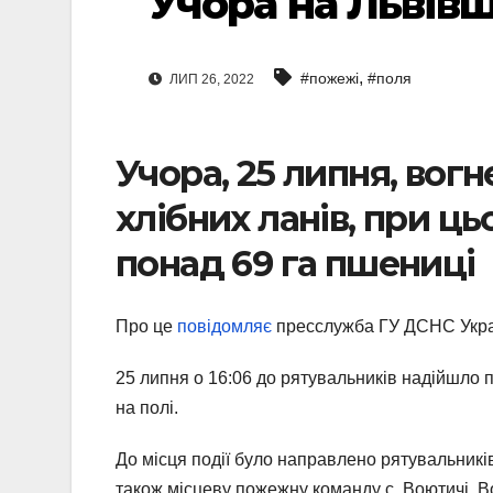
Учора на Львівщ
,
#пожежі
#поля
ЛИП 26, 2022
Учора, 25 липня, вог
хлібних ланів, при ц
понад 69 га пшениці
Про це
повідомляє
пресслужба ГУ ДСНС Україн
25 липня о 16:06 до рятувальників надійшло 
на полі.
До місця події було направлено рятувальникі
також місцеву пожежну команду с. Воютичі. Во