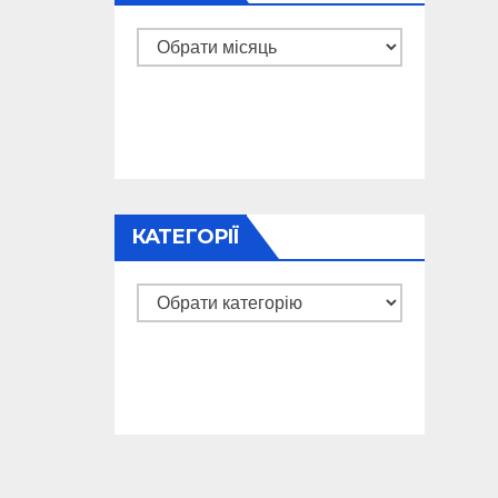
Архіви
КАТЕГОРІЇ
Категорії