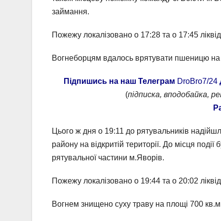
займання.
Пожежу локалізовано о 17:28 та о 17:45 лікві
Вогнеборцям вдалось врятувати пшеницю на п
Підпишись на наш Телеграм
DroBro7/24
(
підписка, вподобайка, р
Р
Цього ж дня о 19:11 до рятувальників надій
району на відкритій території. До місця поді
рятувальної частини м.Яворів.
Пожежу локалізовано о 19:44 та о 20:02 лікві
Вогнем знищено суху траву на площі 700 кв.м