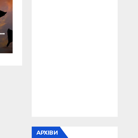
У
ки
АРХІВИ