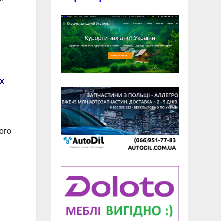
х
ого