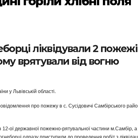
ині горіли хлібні поля
неборці ліквідували 2 пожежі
ьому врятували від вогню
и у Львівській області.
повідомлення про пожежу в с. Сусідовичі Самбірського рай
в 12-ої державної пожежно-рятувальної частини м.Самбір, а
гнеборці одразу приступили до проведення робіт з ліквідац