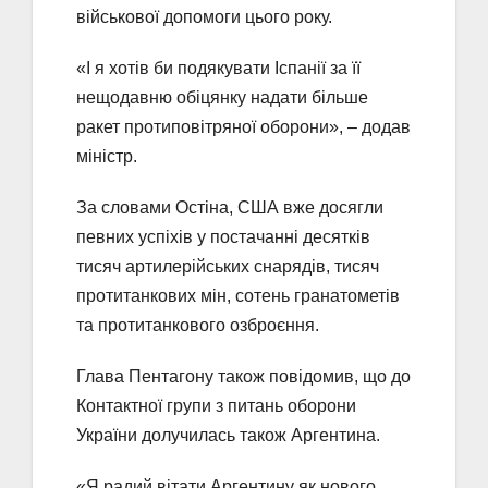
військової допомоги цього року.
«І я хотів би подякувати Іспанії за її
нещодавню обіцянку надати більше
ракет протиповітряної оборони», – додав
міністр.
За словами Остіна, США вже досягли
певних успіхів у постачанні десятків
тисяч артилерійських снарядів, тисяч
протитанкових мін, сотень гранатометів
та протитанкового озброєння.
Глава Пентагону також повідомив, що до
Контактної групи з питань оборони
України долучилась також Аргентина.
«Я радий вітати Аргентину як нового