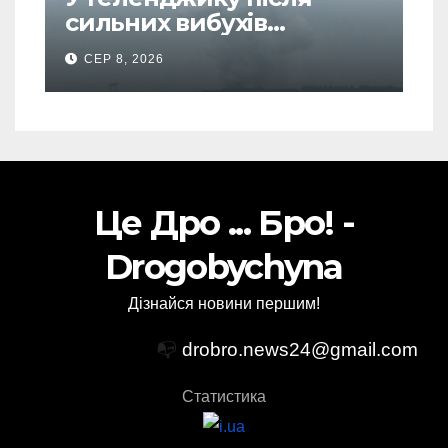
сильних вибухів
почалася масова
СЕР 8, 2026
евакуація
Це Дро ... Бро! -
Drogobychyna
Дізнайся новини першим!
📭
drobro.news24@gmail.com
Статистика