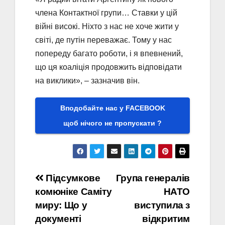
члена Контактної групи… Ставки у цій
війні високі. Ніхто з нас не хоче жити у
світі, де путін переважає. Тому у нас
попереду багато роботи, і я впевнений,
що ця коаліція продовжить відповідати
на виклики», – зазначив він.
Вподобайте нас у FACEBOOK
щоб нічого не пропускати ?
Навігація
Підсумкове
Група генералів
комюніке Саміту
НАТО
записів
миру: Що у
виступила з
документі
відкритим