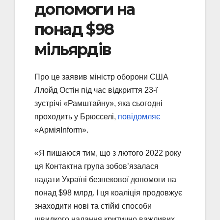
допомоги на
понад $98
мільярдів
Про це заявив міністр оборони США
Ллойд Остін під час відкриття 23-ї
зустрічі «Рамштайну», яка сьогодні
проходить у Брюсселі,
повідомляє
«АрміяInform».
«Я пишаюся тим, що з лютого 2022 року
ця Контактна група зобов’язалася
надати Україні безпекової допомоги на
понад $98 млрд. І ця коаліція продовжує
знаходити нові та стійкі способи
швидкого надання критично важливих