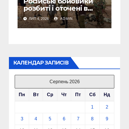
Російські бойовики
розбиті і оточені в
Малі: посольство РФ
ЛИП 4, 2026
ADMIN
йде на крайні заходи
КАЛЕНДАР ЗАПИСІВ
Серпень 2026
Пн
Вт
Ср
Чт
Пт
Сб
Нд
1
2
3
4
5
6
7
8
9