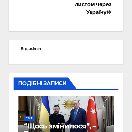
листом через
Україну
Від
admin
ПОДІБНІ ЗАПИСИ
СВІТ
“Щось змінилося”, –