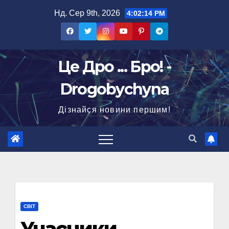
Перейти
Нд. Сер 9th, 2026
4:02:15 PM
до
вмісту
Це Дро ... Бро! -
Drogobychyna
Дізнайся новини першим!
СВІТ
Учасники