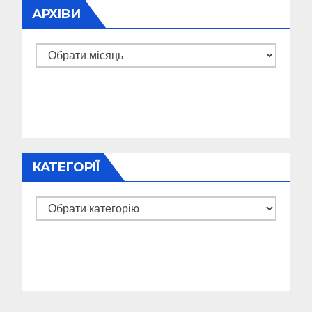
АРХІВИ
Архіви
КАТЕГОРІЇ
Категорії