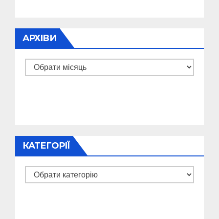
АРХІВИ
Архіви
КАТЕГОРІЇ
Категорії