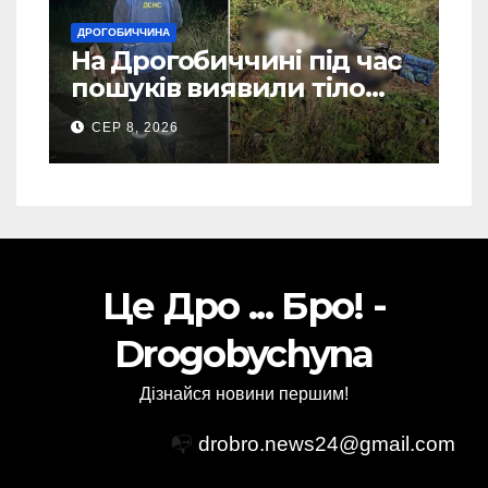
ДРОГОБИЧЧИНА
На Дрогобиччині під час
пошуків виявили тіло
зниклого чоловіка (Фото)
СЕР 8, 2026
Це Дро ... Бро! -
Drogobychyna
Дізнайся новини першим!
📭
drobro.news24@gmail.com