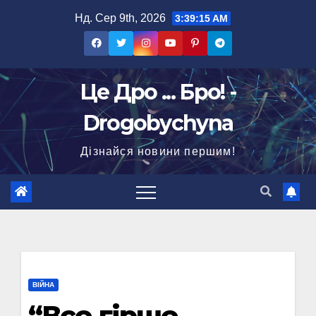
Перейти
Нд. Сер 9th, 2026
3:39:16 AM
до
вмісту
Це Дро ... Бро! -
Drogobychyna
Дізнайся новини першим!
ВІЙНА
“Все гірше