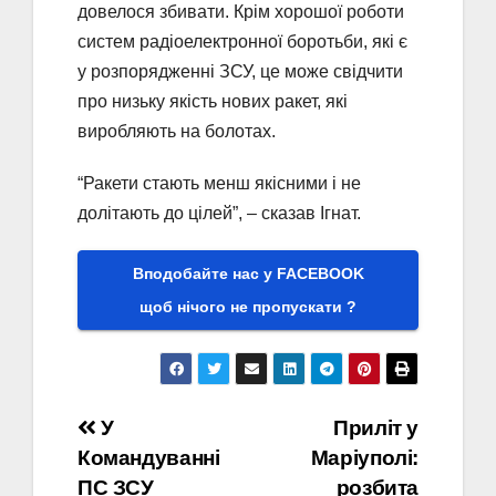
довелося збивати. Крім хорошої роботи
систем радіоелектронної боротьби, які є
у розпорядженні ЗСУ, це може свідчити
про низьку якість нових ракет, які
виробляють на болотах.
“Ракети стають менш якісними і не
долітають до цілей”, – сказав Ігнат.
Вподобайте нас у FACEBOOK
щоб нічого не пропускати ?
Навігація
У
Приліт у
Командуванні
Маріуполі:
записів
ПС ЗСУ
розбита