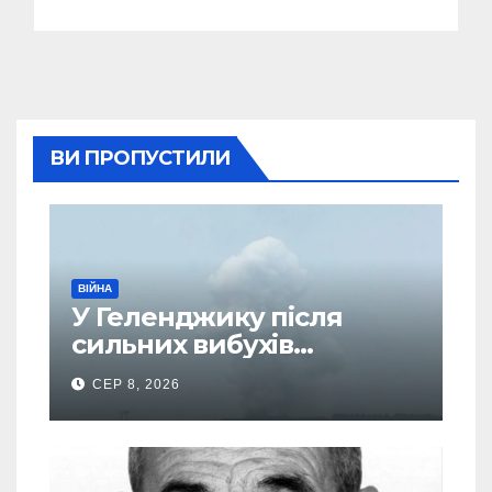
ВИ ПРОПУСТИЛИ
ВІЙНА
У Геленджику після
сильних вибухів
почалася масова
СЕР 8, 2026
евакуація