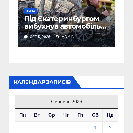
ВІЙНА
Під Єкатеринбургом
вибухнув автомобіль
голови компанії-
СЕР 5, 2026
ADMIN
виробника дронів
“Упир” – перші
подробиці
КАЛЕНДАР ЗАПИСІВ
Серпень 2026
Пн
Вт
Ср
Чт
Пт
Сб
Нд
1
2