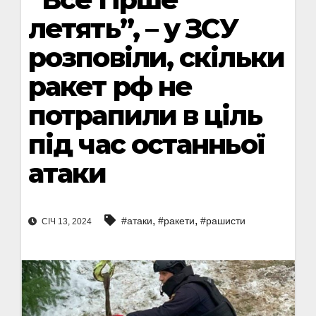
летять”, – у ЗСУ
розповіли, скільки
ракет рф не
потрапили в ціль
під час останньої
атаки
,
,
#атаки
#ракети
#рашисти
СІЧ 13, 2024