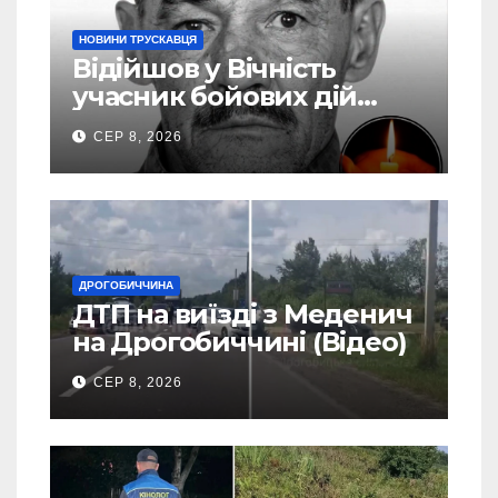
НОВИНИ ТРУСКАВЦЯ
Відійшов у Вічність
учасник бойових дій
Василь Іваникович зі
СЕР 8, 2026
Станилі
ДРОГОБИЧЧИНА
ДТП на виїзді з Меденич
на Дрогобиччині (Відео)
СЕР 8, 2026