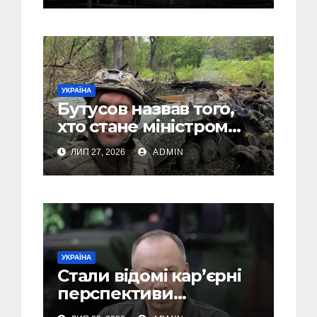
атмосферою
УКРАЇНА
Бутусов назвав того,
хто стане міністром
оборони України, і
ЛИП 27, 2026
ADMIN
пояснив, чому інакше
не може бути
УКРАЇНА
Стали відомі кар’єрні
перспективи
Сирського після