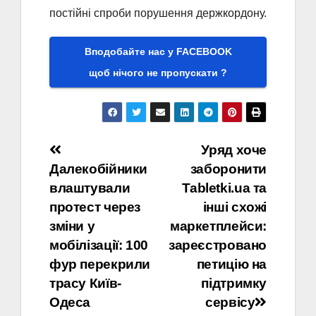
постійні спроби порушення держкордону.
Вподобайте нас у FACEBOOK
щоб нічого не пропускати ?
Навігація
Уряд хоче
Далекобійники
заборонити
записів
влаштували
Tabletki.ua та
протест через
інші схожі
зміни у
маркетплейси:
мобілізації: 100
зареєстровано
фур перекрили
петицію на
трасу Київ-
підтримку
Одеса
сервісу