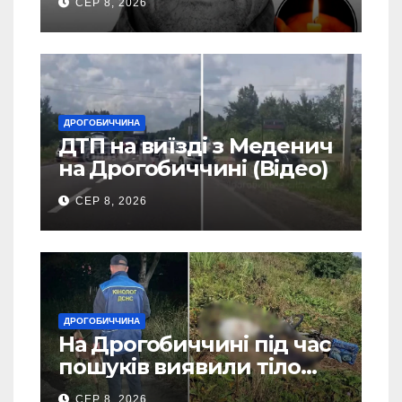
СЕР 8, 2026
Станилі
ДРОГОБИЧЧИНА
ДТП на виїзді з Меденич
на Дрогобиччині (Відео)
СЕР 8, 2026
ДРОГОБИЧЧИНА
На Дрогобиччині під час
пошуків виявили тіло
зниклого чоловіка (Фото)
СЕР 8, 2026