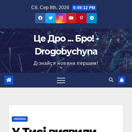
Перейти
Сб. Сер 8th, 2026
5:49:13 PM
до
вмісту
Це Дро ... Бро! -
Drogobychyna
Дізнайся новини першим!
УКРАЇНА
У Тисі виявили