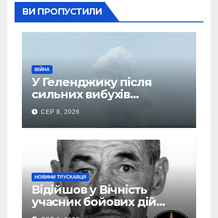
ВИ ПРОПУСТИЛИ
ВІЙНА
У Геленджику після
сильних вибухів
почалася масова
СЕР 8, 2026
евакуація
НОВИНИ ТРУСКАВЦЯ
Відійшов у Вічність
учасник бойових дій
Василь Іваникович зі