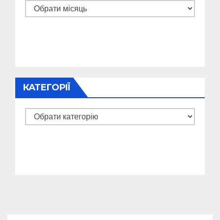
Архіви
КАТЕГОРІЇ
Категорії