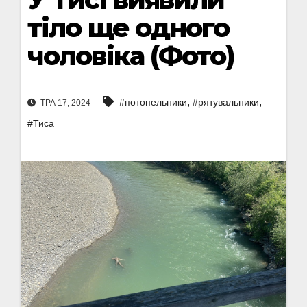
тіло ще одного
чоловіка (Фото)
,
,
#потопельники
#рятувальники
ТРА 17, 2024
#Тиса