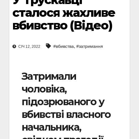
сталося жахливе
вбивство (Відео)
,
#вбивства
#затримання
СІЧ 12, 2022
Затримали
чоловіка,
підозрюваного у
вбивстві власного
начальника,