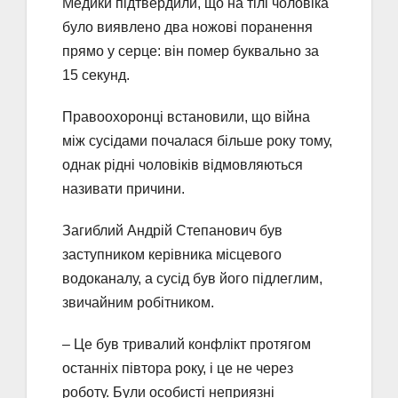
Медики підтвердили, що на тілі чоловіка
було виявлено два ножові поранення
прямо у серце: він помер буквально за
15 секунд.
Правоохоронці встановили, що війна
між сусідами почалася більше року тому,
однак рідні чоловіків відмовляються
називати причини.
Загиблий Андрій Степанович був
заступником керівника місцевого
водоканалу, а сусід був його підлеглим,
звичайним робітником.
– Це був тривалий конфлікт протягом
останніх півтора року, і це не через
роботу. Були особисті неприязні