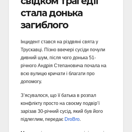
cвідком трагедії
стала донька
загиблого
Інцидент стався на різдвяні свята у
Трускавці. Пізно ввечері сусіди почули
дивний шум, після чого донька 51-
річного Андрія Степановича почала на
всю вулицю кричати і благати про
допомогу.
З’ясувалося, що її батька в розпал
конфлікту просто на своєму подвір’ї
зарізав 30-річний сусід, який був його
підлеглим, передає
DroBro
.