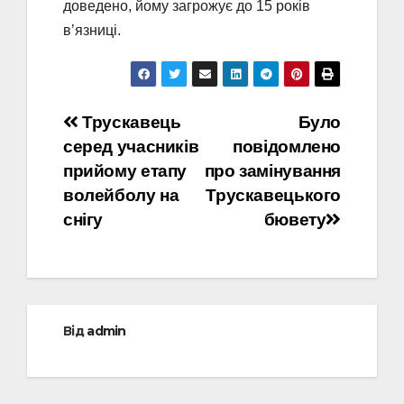
доведено, йому загрожує до 15 років
в’язниці.
Навігація
Трускавець
Було
серед учасників
повідомлено
записів
прийому етапу
про замінування
волейболу на
Трускавецького
снігу
бювету
Від
admin