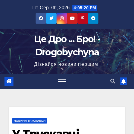
Перейти
Пт. Сер 7th, 2026
4:05:20 PM
до
вмісту
Це Дро ... Бро! -
Drogobychyna
Дізнайся новини першим!
НОВИНИ ТРУСКАВЦЯ
У Трускавці