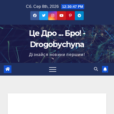
Перейти
Сб. Сер 8th, 2026
12:30:48 PM
до
вмісту
Це Дро ... Бро! -
Drogobychyna
Дізнайся новини першим!