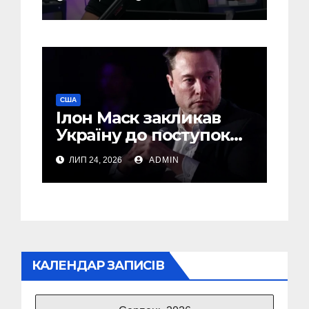
США
Ілон Маск закликав
Україну до поступок
Путіну – The Economist
ЛИП 24, 2026
ADMIN
КАЛЕНДАР ЗАПИСІВ