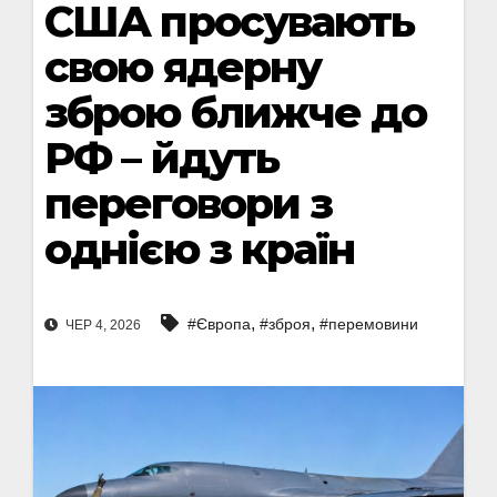
США просувають
свою ядерну
зброю ближче до
РФ – йдуть
переговори з
однією з країн
,
,
#Європа
#зброя
#перемовини
ЧЕР 4, 2026