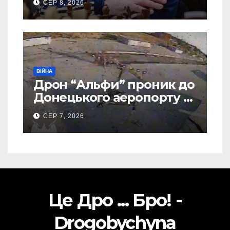
СЕР 8, 2026
ВІЙНА
Дрон “Альфи” проник до
Донецького аеропорту та
спалив “Шахед” ще до
СЕР 7, 2026
запуску
Це Дро ... Бро! -
Drogobychyna