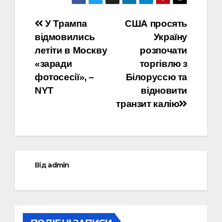
Навігація
У Трампа
США просять
відмовились
Україну
записів
летіти в Москву
розпочати
«заради
торгівлю з
фотосесії», –
Білоруссю та
NYT
відновити
транзит калію
Від
admin