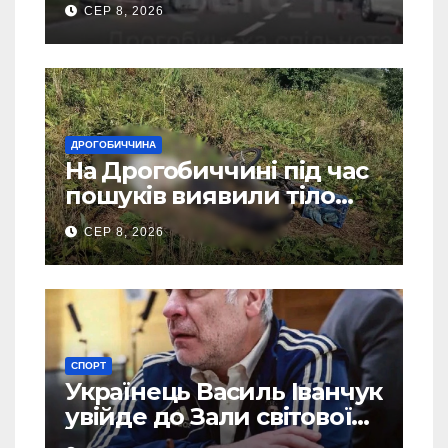
СЕР 8, 2026
ДРОГОБИЧЧИНА
На Дрогобиччині під час
пошуків виявили тіло
зниклого чоловіка
СЕР 8, 2026
СПОРТ
Українець Василь Іванчук
увійде до Зали світової
шахової слави