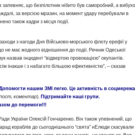
в запевняє, що безпілотник нібито був саморобний, а вибух
аждалі, за версією мразин, на момент удару перебували в
нено також кадри з місця події.
 заходи з нагоди Дня Військово-морського флоту ерефії у
що не має жодного відношення до події. Речник Одеської
чук назвав інцидент “відвертою провокацією” окупантів.
ім інакше і з набагато більшою ефективністю”, – сказав
Допомогти нашим ЗМІ легко. Це активність в соцмережа
епост, коментар
).
Підтримайте наші групи.
азом до перемоги!!!
 Ради України Олексій Гончаренко. Він також упевнений, що
 Парад кораблів до сьогоднішнього “свята” нЕлюди скасували