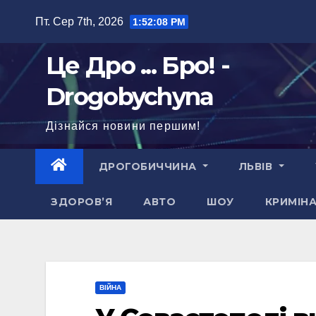
Перейти
Пт. Сер 7th, 2026
1:52:09 PM
до
вмісту
Це Дро ... Бро! -
Drogobychyna
Дізнайся новини першим!
ДРОГОБИЧЧИНА
ЛЬВІВ
ЗДОРОВ’Я
АВТО
ШОУ
КРИМІН
ВІЙНА