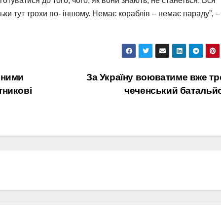
готуватися до того, чого, як вони знають, не станеться. Вся
ки тут трохи по- іншому. Немає кораблів – немає параду”, –
еними
За Україну воюватиме вже тр
тникові
чеченський батальй