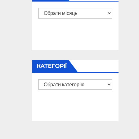
Архіви
КАТЕГОРІЇ
Категорії