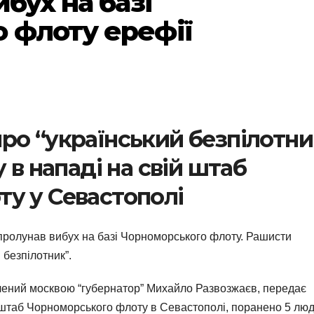
ибух на базі
 флоту ерефії
ро “український безпілотни
 в нападі на свій штаб
у у Севастополі
пролунав вибух на базі Чорноморського флоту. Рашисти
 безпілотник”.
чений москвою “губернатор” Михайло Развозжаєв, передає
в штаб Чорноморського флоту в Севастополі, поранено 5 люд