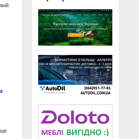
овий
х
 ще