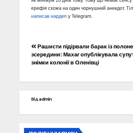
як мінімум 10 днів тому. Тому що немає сенсу 
ерефія схожа на один чорнушний анекдот. Тіль
написав нардеп
у Telegram.
Навігація
Рашисти підірвали барак із полон
зсередини: Maxar опублікувала супу
записів
знімки колонії в Оленівці
Від
admin