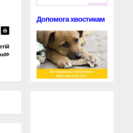
Допомога хвостикам
етій
он