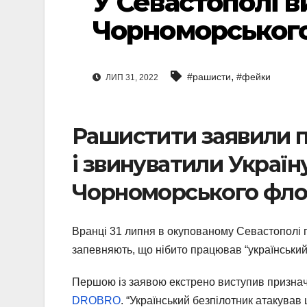
У Севастополі в
Чорноморського
,
#рашисти
#фейки
ЛИП 31, 2022
Рашистити заявили п
і звинуватили Україну
Чорноморського флот
Вранці 31 липня в окупованому Севастополі 
запевняють, що нібито працював “український
Першою із заявою екстрено виступив призна
DROBRO
. “Український безпілотник атакува