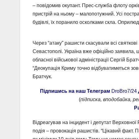
– повідомив окупант. Прес-служба флоту оркі
пристрій на ньому – малопотужний. Усі постр
будівлі, їх поранило осколками скла. Оприлюд
Через “атаку” рашисти скасували всі святкові
Севастополі. Україна вже офіційно заявила, 
обласної військової адміністрації Сергій Брат
“Деокупація Криму точно відбуватиметься зовс
Братчук.
Підпишись на наш Телеграм
DroBro7/24
(
підписка, вподобайка, р
Р
Відреагував на інцидент і депутат Верховної
подія – провокація рашистів. “Цікавий факт.