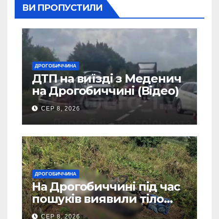
ВИ ПРОПУСТИЛИ
ДРОГОБИЧЧИНА
ДТП на виїзді з Меденич
на Дрогобиччині (Відео)
СЕР 8, 2026
ДРОГОБИЧЧИНА
На Дрогобиччині під час
пошуків виявили тіло
зниклого чоловіка
СЕР 8, 2026