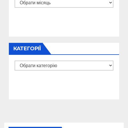
Архіви
КАТЕГОРІЇ
Категорії