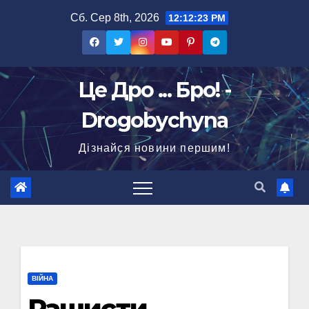
Перейти
Сб. Сер 8th, 2026
12:12:24 PM
до
вмісту
Це Дро ... Бро! -
Drogobychyna
Дізнайся новини першим!
ВІЙНА
Рашисти