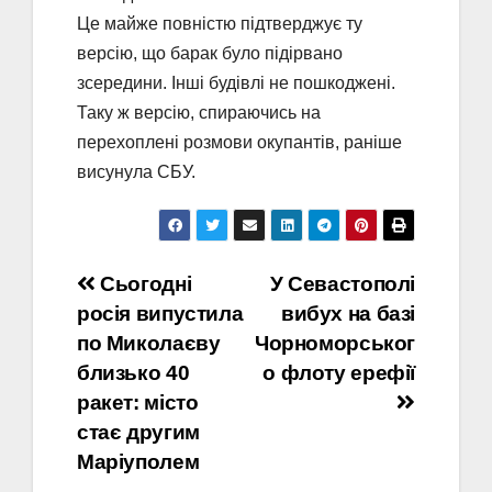
Це майже повністю підтверджує ту
версію, що барак було підірвано
зсередини. Інші будівлі не пошкоджені.
Таку ж версію, спираючись на
перехоплені розмови окупантів, раніше
висунула СБУ.
Навігація
Сьогодні
У Севастополі
росія випустила
вибух на базі
записів
по Миколаєву
Чорноморськог
близько 40
о флоту ерефії
ракет: місто
стає другим
Маріуполем