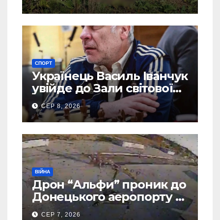
СПОРТ
Українець Василь Іванчук
увійде до Зали світової
шахової слави
СЕР 8, 2026
ВІЙНА
Дрон “Альфи” проник до
Донецького аеропорту та
спалив “Шахед” ще до
СЕР 7, 2026