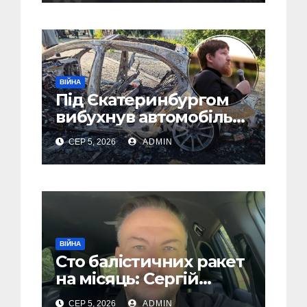
ВІЙНА
Під Єкатеринбургом
вибухнув автомобіль
голови компанії-
СЕР 5, 2026
ADMIN
виробника дронів
“Упир” – перші
подробиці
ВІЙНА
Сто балістичних ракет
на місяць: Сергій
“Флеш” закликав
СЕР 5, 2026
ADMIN