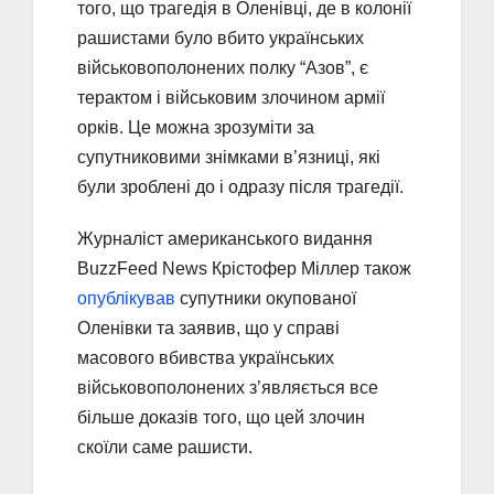
того, що трагедія в Оленівці, де в колонії
рашистами було вбито українських
військовополонених полку “Азов”, є
терактом і військовим злочином армії
орків. Це можна зрозуміти за
супутниковими знімками в’язниці, які
були зроблені до і одразу після трагедії.
Журналіст американського видання
BuzzFeed News Крістофер Міллер також
опублікував
супутники окупованої
Оленівки та заявив, що у справі
масового вбивства українських
військовополонених з’являється все
більше доказів того, що цей злочин
скоїли саме рашисти.