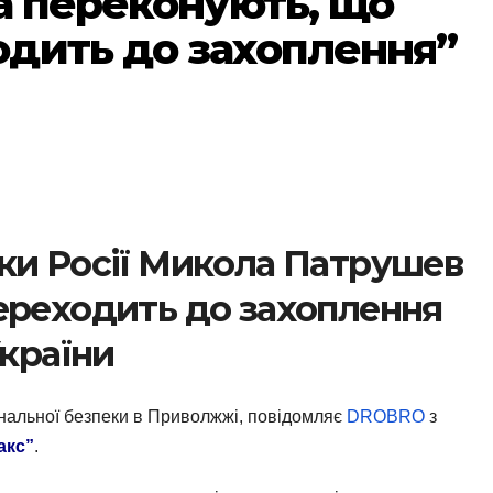
на переконують, що
дить до захоплення”
ки Росії Микола Патрушев
ереходить до захоплення
України
іональної безпеки в Приволжжі, повідомляє
DROBRO
з
акс”
.