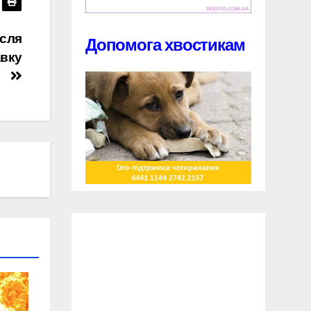
ісля
Допомога хвостикам
авку