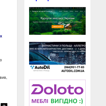
х
що
вив,