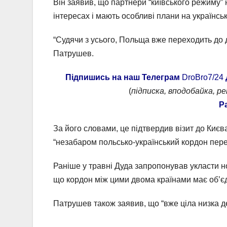
Він заявив, що партнери “київського режиму”
інтересах і мають особливі плани на українськ
“Судячи з усього, Польща вже переходить до д
Патрушев.
Підпишись на наш Телеграм
DroBro7/24
(
підписка, вподобайка, р
Р
За його словами, це підтвердив візит до Києв
“незабаром польсько-український кордон пере
Раніше у травні Дуда запропонував укласти н
що кордон між цими двома країнами має об’єд
Патрушев також заявив, що “вже ціла низка 