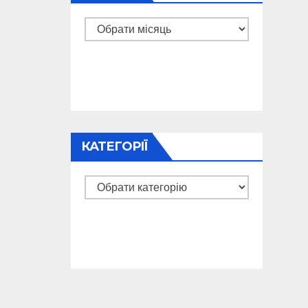
Архіви
КАТЕГОРІЇ
Категорії