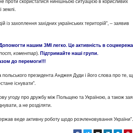
 не проти скористатися нинішньою ситуацією в корисливих
і землі.
ій із захоплення західних українських територій”, – заявив
Допомогти нашим ЗМІ легко. Це активність в соцмережа
епост, коментар
).
Підтримайте наші групи.
азом до перемоги!!!
а польського президента Анджея Дуди і його слова про те, 
стане існувати”.
ову угоду про дружбу між Польщею та Україною, а також зая
нувати, а не розділяти.
держав веде активну роботу щодо розчленовування України”.