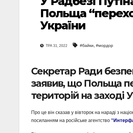
У Радбезі Путі
Польща “перехо
України
,
#байки
#мордор
ТРА 31, 2022
Секретар Ради безпе
заявив, що Польща п
територій на заході 
Про це він сказав у вівторок на нараді з нац
посиланням на російське агентство
“Интерф