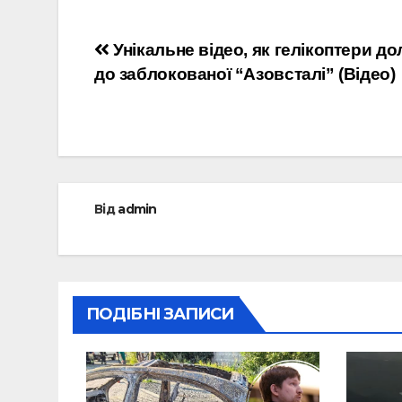
Навігація
Унікальне відео, як гелікоптери до
до заблокованої “Азовсталі” (Відео)
записів
Від
admin
ПОДІБНІ ЗАПИСИ