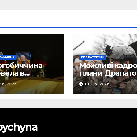
БИЧЧИНА
БЕЗ КАТЕГОРІЇ
огобиччина
Можливі кадро
вела в
плани Драпато
анню земну
Маркусу
 6, 2026
СЕР 5, 2026
огу свого
пророкують
исника – Олега
важливу посад
ського
ЗСУ
obychyna