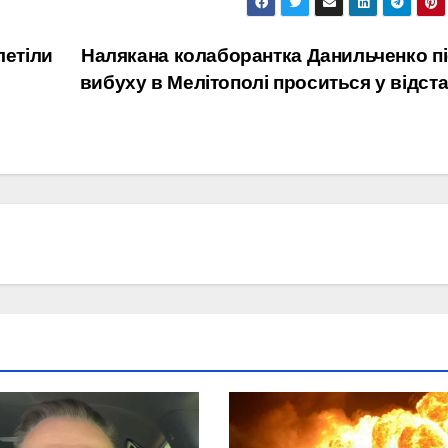
летіли
Налякана колаборантка Данильченко п
вибуху в Мелітополі проситься у відст