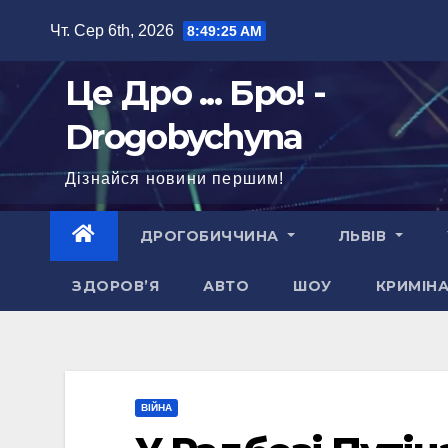
Перейти
Чт. Сер 6th, 2026
8:49:26 AM
до
вмісту
Це Дро ... Бро! -
Drogobychyna
Дізнайся новини першим!
ДРОГОБИЧЧИНА
ЛЬВІВ
ЗДОРОВ’Я
АВТО
ШОУ
КРИМІН
ВІЙНА