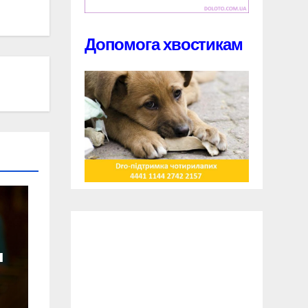
Допомога хвостикам
и
и