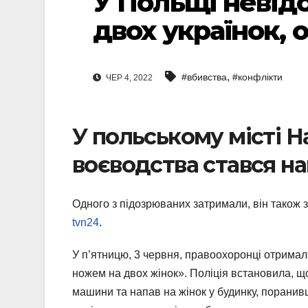
У Польщі невід
двох українок, 
,
#вбивства
#конфлікти
ЧЕР 4, 2022
У польському місті 
воєводства стався на
Одного з підозрюваних затримали, він також 
tvn24
.
У п’ятницю, 3 червня, правоохоронці отримал
ножем на двох жінок». Поліція встановила, щ
машини та напав на жінок у будинку, поранивш