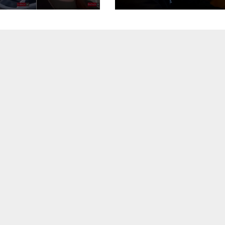
ьші: перші
його радником
тримання
део, Фото)