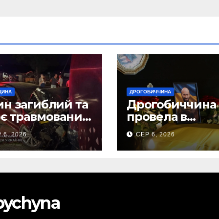
ЩИНА
ДРОГОБИЧЧИНА
н загиблий та
Дрогобиччина
є травмованих
провела в
слідок ДТП на
останню земну
 6, 2026
СЕР 6, 2026
бірщині
дорогу свого
Захисника – Ол
Торського
obychyna