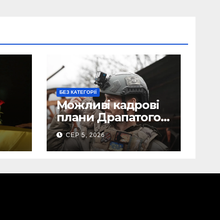
БЕЗ КАТЕГОРІЇ
Можливі кадрові
плани Драпатого:
Маркусу
СЕР 5, 2026
пророкують
ега
важливу посаду у
ЗСУ