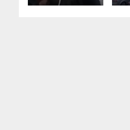
українця –
Пол
пасажири
за
викинули їх із
(Ві
поїзда (Відео)