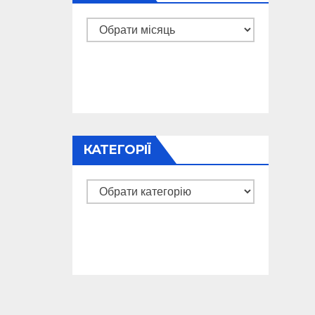
Архіви
КАТЕГОРІЇ
Категорії