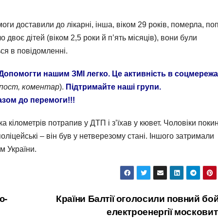
ги доставили до лікарні, інша, віком 29 років, померла, по
 двоє дітей (віком 2,5 роки й п’ять місяців), вони були
ся в повідомленні.
Допомогти нашим ЗМІ легко. Це активність в соцмереж
епост, коментар
).
Підтримайте наші групи.
азом до перемоги!!!
а кілометрів потрапив у ДТП і з’їхав у кювет. Чоловіки поки
поліцейські – він був у нетверезому стані. Іншого затримали
м України.
ю-
Країни Балтії оголосили повний бо
електроенергії московит