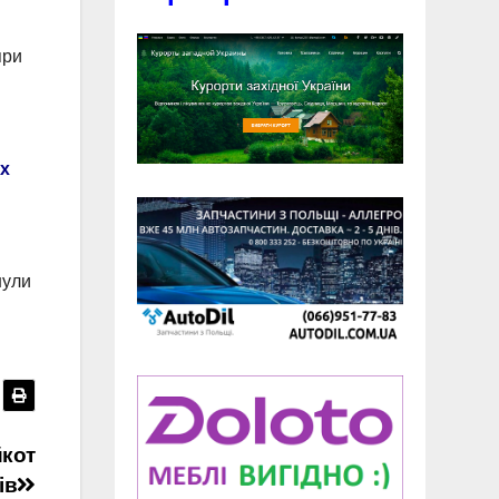
при
ах
нули
йкот
ів