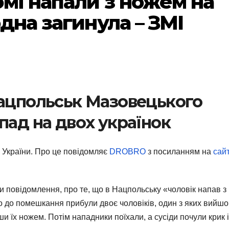
омі напали з ножем на
одна загинула – ЗМІ
Нацпольськ Мазовецького
пад на двох українок
з України. Про це повідомляє
DROBRO
з посиланням на
сай
и повідомлення, про те, що в Нацпольську «чоловік напав з
о до помешкання прибули двоє чоловіків, один з яких вийшов
и їх ножем. Потім нападники поїхали, а сусіди почули крик і