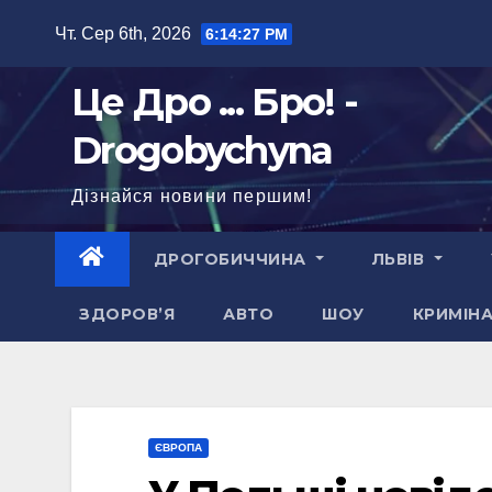
Перейти
Чт. Сер 6th, 2026
6:14:28 PM
до
вмісту
Це Дро ... Бро! -
Drogobychyna
Дізнайся новини першим!
ДРОГОБИЧЧИНА
ЛЬВІВ
ЗДОРОВ’Я
АВТО
ШОУ
КРИМІН
ЄВРОПА