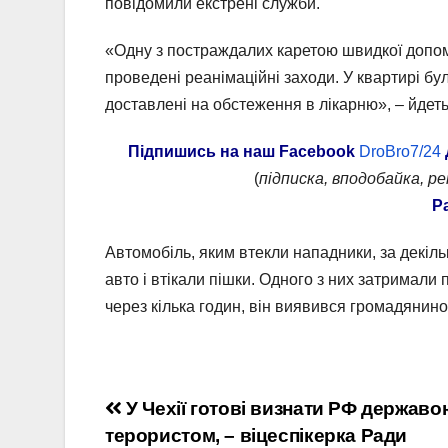
повідомили екстрені служби.
«Одну з постраждалих каретою швидкої допомо
проведені реанімаційні заходи. У квартирі було
доставлені на обстеження в лікарню», – йдеть
Підпишись на наш
Facebook
DroBro7/24
(
підписка, вподобайка, р
Р
Автомобіль, яким втекли нападники, за декільк
авто і втікали пішки. Одного з них затримали 
через кілька годин, він виявився громадянино
Навігація
У Чехії готові визнати РФ державо
терористом, – віцеспікерка Ради