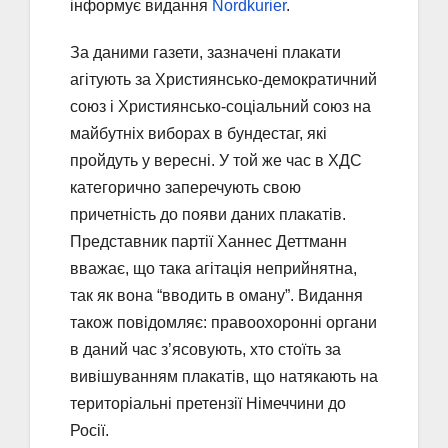
інформує видання
Nordkurier
.
За даними газети, зазначені плакати
агітують за Християнсько-демократичний
союз і Християнсько-соціальний союз на
майбутніх виборах в бундестаг, які
пройдуть у вересні. У той же час в ХДС
категорично заперечують свою
причетність до появи даних плакатів.
Представник партії Ханнес Деттманн
вважає, що така агітація неприйнятна,
так як вона “вводить в оману”. Видання
також повідомляє: правоохоронні органи
в даний час з’ясовують, хто стоїть за
вивішуванням плакатів, що натякають на
територіальні претензії Німеччини до
Росії.