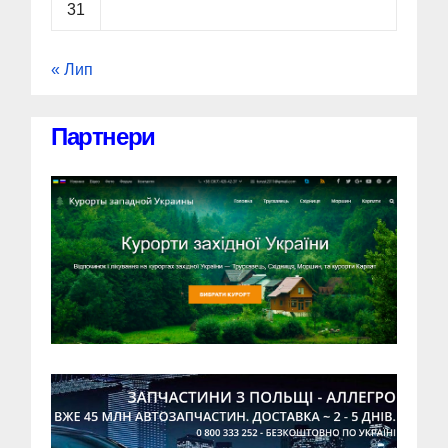
31
« Лип
Партнери