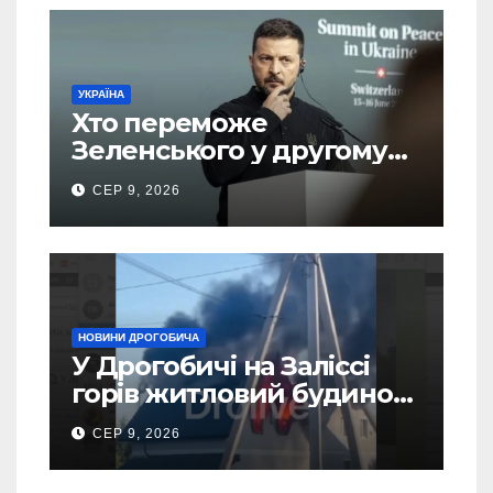
УКРАЇНА
Хто переможе
Зеленського у другому
турі виборів президента
СЕР 9, 2026
України – новий рейтинг
SOCIS
НОВИНИ ДРОГОБИЧА
У Дрогобичі на Заліссі
горів житловий будинок
(Відео)
СЕР 9, 2026