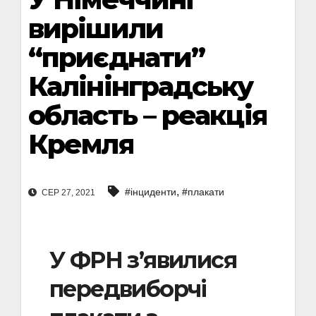
вирішили
“приєднати”
Калінінградську
область – реакція
Кремля
,
#інциденти
#плакати
СЕР 27, 2021
У ФРН з’явилися
передвиборчі