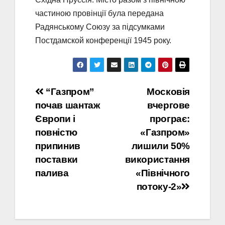
частиною провінції була передана
Радянському Союзу за підсумками
Постдамской конференції 1945 року.
Навігація
“Газпром”
Московія
почав шантаж
вчергове
записів
Європи і
програє:
повністю
«Газпром»
припинив
лишили 50%
поставки
використання
палива
«Північного
потоку-2»