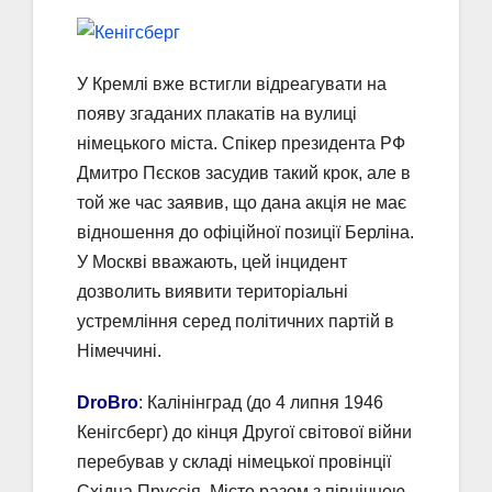
У Кремлі вже встигли відреагувати на
появу згаданих плакатів на вулиці
німецького міста. Спікер президента РФ
Дмитро Пєсков засудив такий крок, але в
той же час заявив, що дана акція не має
відношення до офіційної позиції Берліна.
У Москві вважають, цей інцидент
дозволить виявити територіальні
устремління серед політичних партій в
Німеччині.
DroBro
: Калінінград (до 4 липня 1946
Кенігсберг) до кінця Другої світової війни
перебував у складі німецької провінції
Східна Пруссія. Місто разом з північною