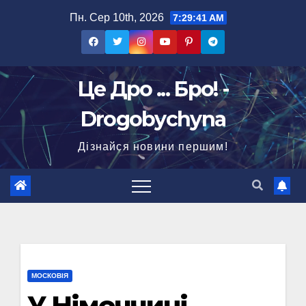
Перейти
Пн. Сер 10th, 2026
7:29:41 AM
до
вмісту
Це Дро ... Бро! -
Drogobychyna
Дізнайся новини першим!
МОСКОВІЯ
У Німеччині