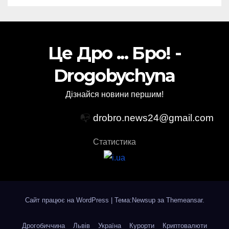
Це Дро ... Бро! -
Drogobychyna
Дізнайся новини першим!
📭
drobro.news24@gmail.com
Статистика
Сайт працює на WordPress
|
Тема:Newsup за
Themeansar
.
Дрогобиччина
Львів
Україна
Курорти
Криптовалюти