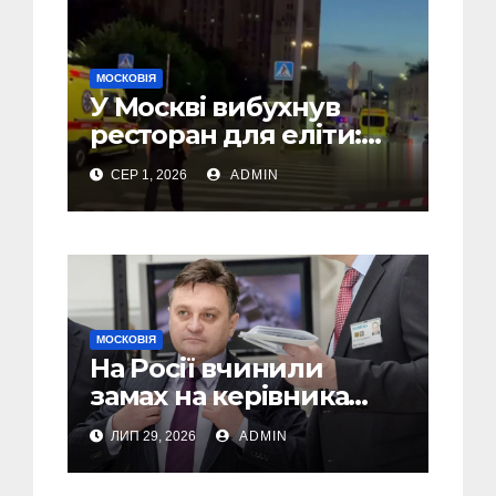
МОСКОВІЯ
У Москві вибухнув
ресторан для еліти:
там міг бути Головком
СЕР 1, 2026
ADMIN
ВКС РФ Чайко і багато
військових – ЗМІ
МОСКОВІЯ
На Росії вчинили
замах на керівника
компанії яка
ЛИП 29, 2026
ADMIN
виготовляє дрони