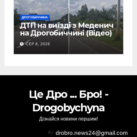
ДРОГОБИЧЧИНА
ДТП на виїзді з Меденич
на Дрогобиччині (Відео)
СЕР 8, 2026
Це Дро ... Бро! -
Drogobychyna
Дізнайся новини першим!
📭
drobro.news24@gmail.com