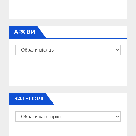
АРХІВИ
Архіви
КАТЕГОРІЇ
Категорії