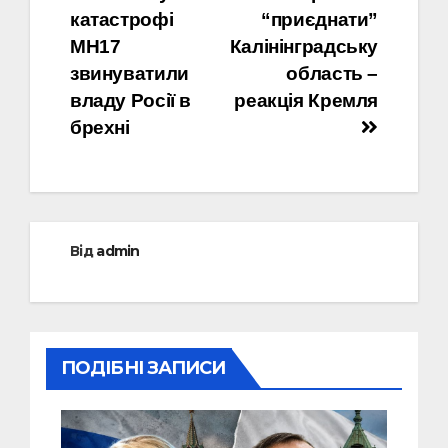
записів
катастрофі
“приєднати”
MH17
Калінінградську
звинуватили
область –
владу Росії в
реакція Кремля
брехні
Від
admin
ПОДІБНІ ЗАПИСИ