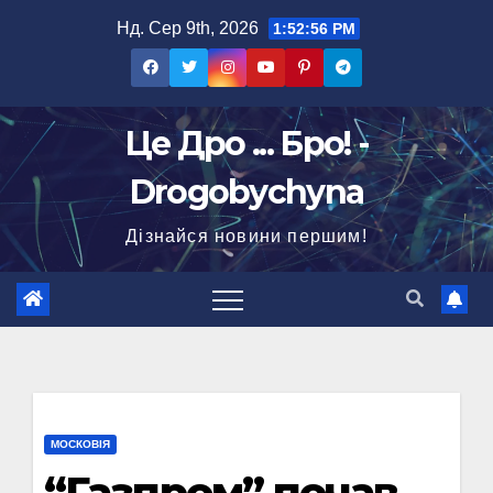
Перейти
Нд. Сер 9th, 2026
1:52:57 PM
до
вмісту
Це Дро ... Бро! -
Drogobychyna
Дізнайся новини першим!
МОСКОВІЯ
“Газпром” почав