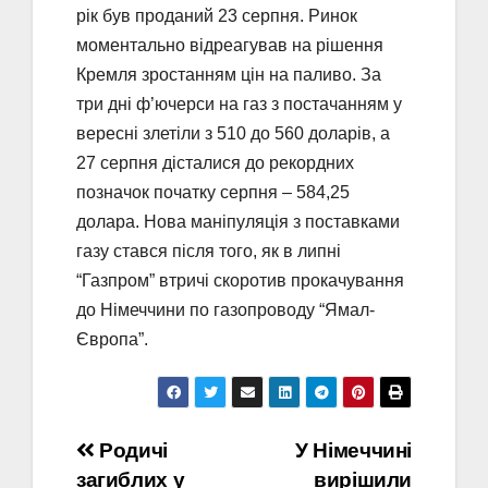
рік був проданий 23 серпня. Ринок
моментально відреагував на рішення
Кремля зростанням цін на паливо. За
три дні ф’ючерси на газ з постачанням у
вересні злетіли з 510 до 560 доларів, а
27 серпня дісталися до рекордних
позначок початку серпня – 584,25
долара. Нова маніпуляція з поставками
газу стався після того, як в липні
“Газпром” втричі скоротив прокачування
до Німеччини по газопроводу “Ямал-
Європа”.
Навігація
Родичі
У Німеччині
загиблих у
вирішили