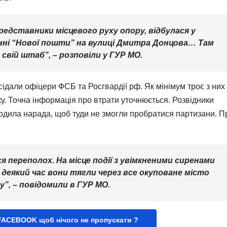
представники місцевого руху опору, відбулася у
нні “Нової пошти” на вулиці Дмитра Донцова… Там
 свій штаб”, – розповіли у ГУР МО.
ідали офіцери ФСБ та Росгвардії рф. Як мінімум троє з них
ку. Точна інформація про втрати уточнюється. Розвідники
одила нарада, щоб туди не змогли пробратися партизани. П
я переполох. На місце події з увімкненими сиренами
 деякий час вони тягли через все окуповане місто
”, – повідомили в ГУР МО.
FACEBOOK щоб нічого не пропускати ?