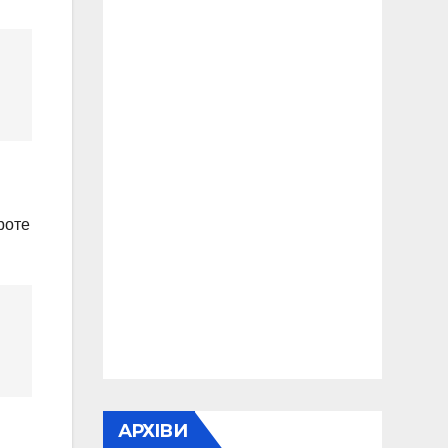
роте
АРХІВИ