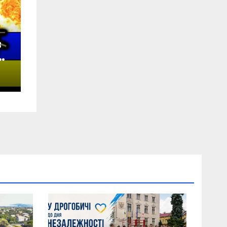
в
у
а