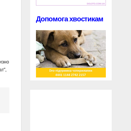
Допомога хвостикам
изно
т”,