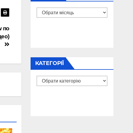
Архіви
w по
део)
КАТЕГОРІЇ
Категорії