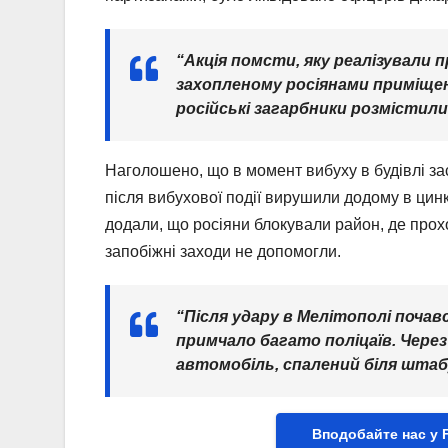
“Акція помсти, яку реалізували 
захопленому росіянами приміще
російські загарбники розмістили
Наголошено, що в момент вибуху в будівлі зас
після вибухової події вирушили додому в цин
додали, що росіяни блокували район, де прох
запобіжні заходи не допомогли.
“Після удару в Мелітополі почавс
примчало багато поліцаїв. Через
автомобіль, спалений біля штабу
Вподобайте нас у 