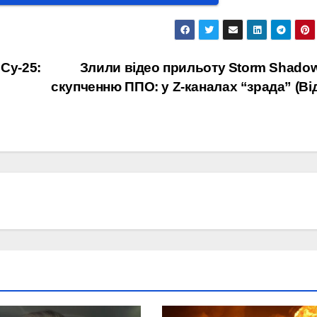
 Су-25:
Злили відео прильоту Storm Shado
скупченню ППО: у Z-каналах “зрада” (Ві