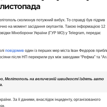
1 листопада
елітополь сколихнув потужний вибух. То справді був підрив
точно на момент засідання окупантів. Такою інформацією 12
відки Міноборони України (ГУР МО) у Telegram, передає
олі
повідомив
один із перших мер міста Іван Федоров прибл
росіяни після НП перекрили рух між заводами “Рефма” та “Ага
сто, Мелітополь на величезній швидкості їздять авто
а.
раїни. За її даними, внаслідок інциденту, організованого
ів.