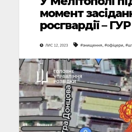
У Мелітополі пі
момент засідан
росгвардії – ГУР
,
,
#знищення
#офіцери
#ш
ЛИС 12, 2023