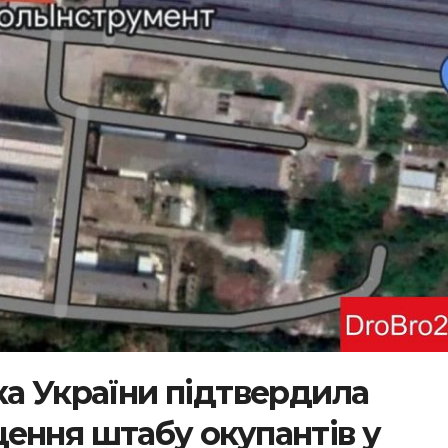
ка України підтвердила
ення штабу окупантів у