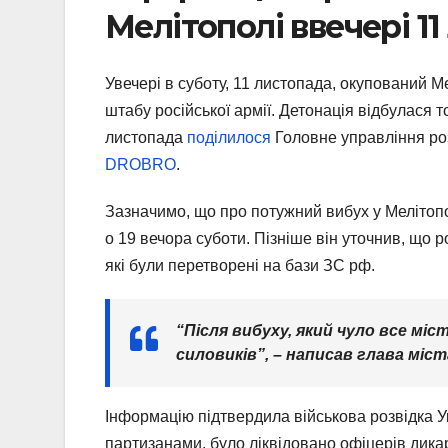
Мелітополі ввечері 1
Увечері в суботу, 11 листопада, окупований М
штабу російської армії. Детонація відбулася 
листопада
поділилося
Головне управління роз
DROBRO
.
Зазначимо, що про потужний вибух у Мелітоп
о 19 вечора суботи. Пізніше він уточнив, що 
які були перетворені на бази ЗС рф.
“Після вибуху, який чуло все мі
силовиків”, – написав глава міст
Інформацію підтвердила військова розвідка Ук
партизанами, було ліквідовано офіцерів дикар