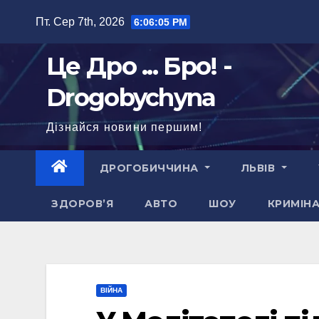
Перейти
Пт. Сер 7th, 2026
6:06:06 PM
до
вмісту
Це Дро ... Бро! -
Drogobychyna
Дізнайся новини першим!
ДРОГОБИЧЧИНА
ЛЬВІВ
ЗДОРОВ’Я
АВТО
ШОУ
КРИМІН
ВІЙНА