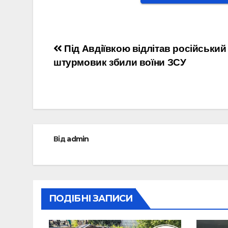
Навігація
Під Авдіївкою відлітав російський
штурмовик збили воїни ЗСУ
записів
Від
admin
ПОДІБНІ ЗАПИСИ