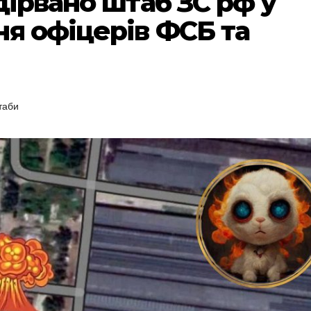
дірвано штаб ЗС рф у
ня офіцерів ФСБ та
таби