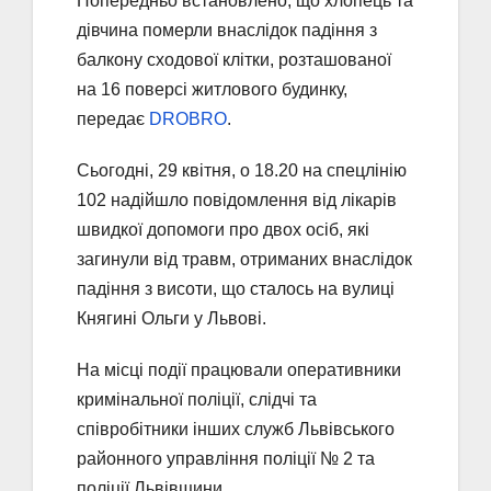
Попередньо встановлено, що хлопець та
дівчина померли внаслідок падіння з
балкону сходової клітки, розташованої
на 16 поверсі житлового будинку,
передає
DROBRO
.
Сьогодні, 29 квітня, о 18.20 на спецлінію
102 надійшло повідомлення від лікарів
швидкої допомоги про двох осіб, які
загинули від травм, отриманих внаслідок
падіння з висоти, що сталось на вулиці
Княгині Ольги у Львові.
На місці події працювали оперативники
кримінальної поліції, слідчі та
співробітники інших служб Львівського
районного управління поліції № 2 та
поліції Львівщини.