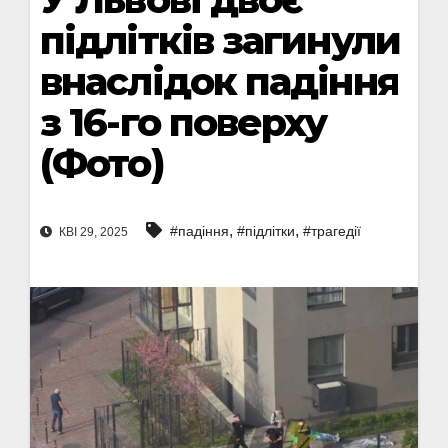
підлітків загинули
внаслідок падіння
з 16-го поверху
(Фото)
,
,
#падіння
#підлітки
#трагедії
КВІ 29, 2025