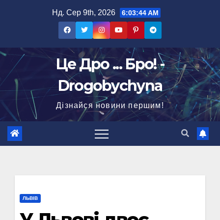
Перейти
Нд. Сер 9th, 2026
6:03:45 AM
до
вмісту
Це Дро ... Бро! -
Drogobychyna
Дізнайся новини першим!
ЛЬВІВ
У Львові двоє