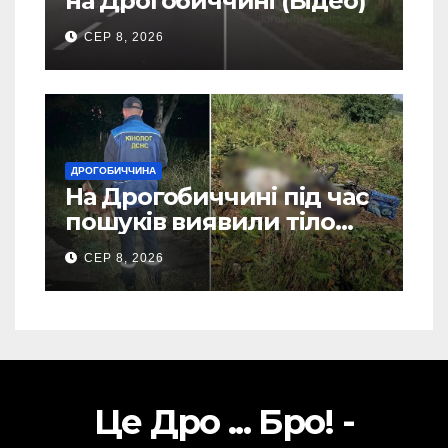
на Дрогобиччині (Відео)
СЕР 8, 2026
ДРОГОБИЧЧИНА
На Дрогобиччині під час
пошуків виявили тіло
зниклого чоловіка (Фото)
СЕР 8, 2026
Це Дро ... Бро! -