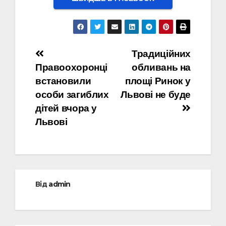
Навігація
Традиційних
Правоохоронці
обливань на
записів
встановили
площі Ринок у
особи загиблих
Львові не буде
дітей вчора у
Львові
Від
admin