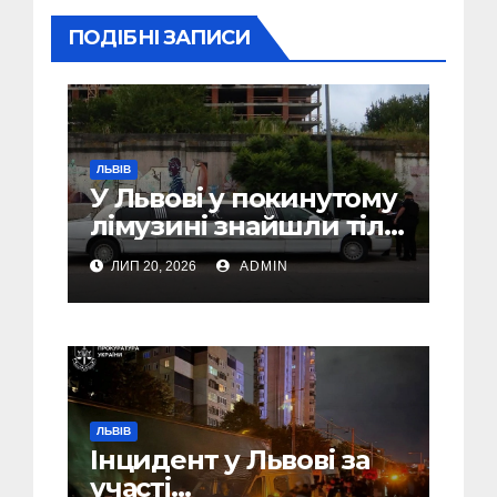
ПОДІБНІ ЗАПИСИ
ЛЬВІВ
У Львові у покинутому
лімузині знайшли тіло
46-річного чоловіка
ЛИП 20, 2026
ADMIN
ЛЬВІВ
Інцидент у Львові за
участі