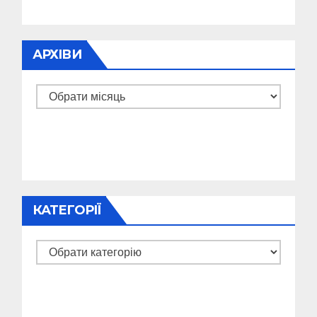
АРХІВИ
Архіви
КАТЕГОРІЇ
Категорії