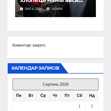
вчинити самогубство
ЛИП 4, 2026
ADMIN
Коментарі закриті.
КАЛЕНДАР ЗАПИСІВ
Серпень 2026
Пн
Вт
Ср
Чт
Пт
Сб
Нд
1
2