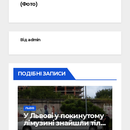
(Фото)
Від
admin
ПОДІБНІ ЗАПИСИ
ЛЬВІВ
У Львові у покинутому
лімузині знайшли тіло