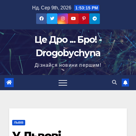
Перейти
Нд. Сер 9th, 2026
1:53:16 PM
до
вмісту
Це Дро ... Бро! -
Drogobychyna
Дізнайся новини першим!
ЛЬВІВ
У Львові