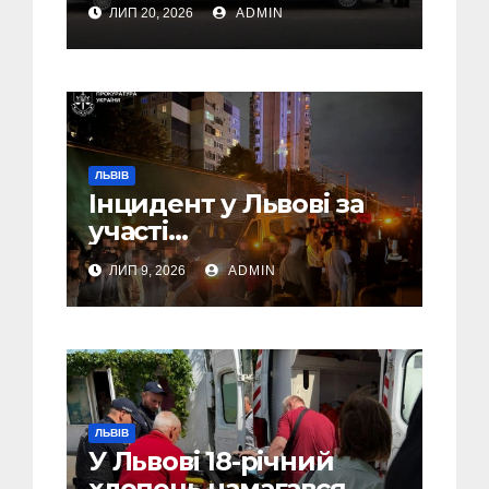
46-річного чоловіка
ЛИП 20, 2026
ADMIN
ЛЬВІВ
Інцидент у Львові за
участі
військовослужбовців,
ЛИП 9, 2026
ADMIN
поліції та цивільних:
розпочато
розслідування (Фото,
Відео)
ЛЬВІВ
У Львові 18-річний
хлопець намагався