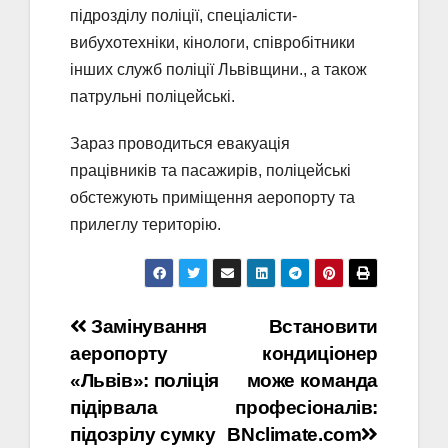
підрозділу поліції, спеціалісти-
вибухотехніки, кінологи, співробітники
інших служб поліції Львівщини., а також
патрульні поліцейські.
Зараз проводиться евакуація
працівників та пасажирів, поліцейські
обстежують приміщення аеропорту та
прилеглу територію.
Навігація
Замінування
Встановити
аеропорту
кондиціонер
записів
«Львів»: поліція
може команда
підірвала
професіоналів:
підозрілу сумку
BNclimate.com