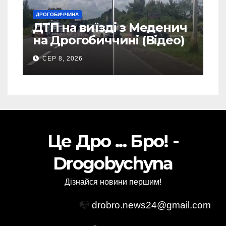
ДРОГОБИЧЧИНА
ДТП на виїзді з Меденич
на Дрогобиччині (Відео)
СЕР 8, 2026
Це Дро ... Бро! -
Drogobychyna
Дізнайся новини першим!
📭
drobro.news24@gmail.com