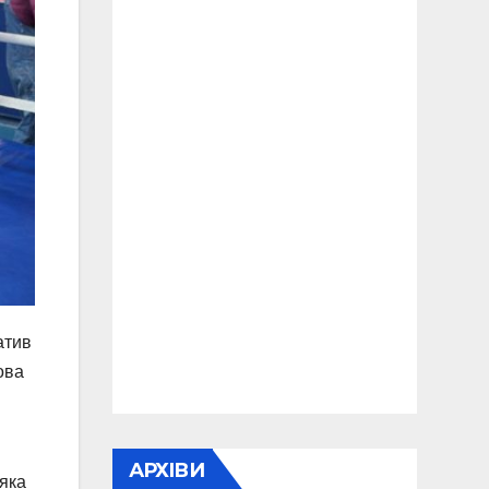
атив
ова
АРХІВИ
яка