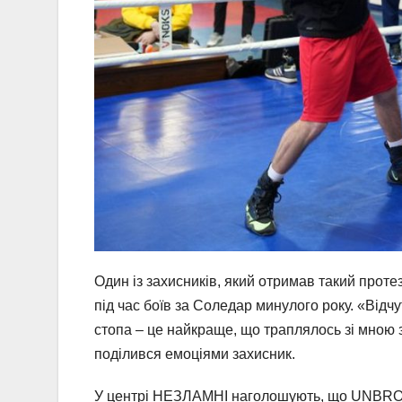
Один із захисників, який отримав такий прот
під час боїв за Соледар минулого року. «Відчу
стопа – це найкраще, що траплялось зі мною з
поділився емоціями захисник.
У центрі НЕЗЛАМНІ наголошують, що UNBROK