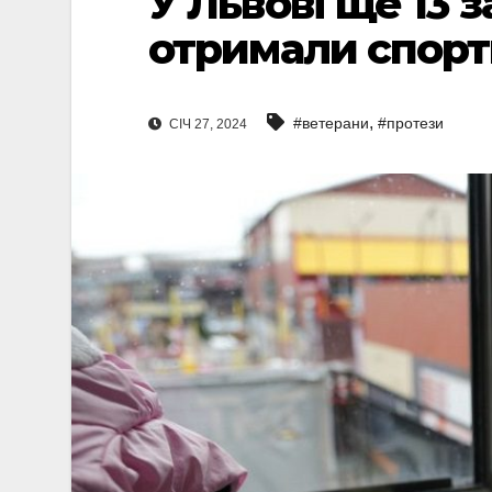
У Львові ще 13 
отримали спорт
,
#ветерани
#протези
СІЧ 27, 2024