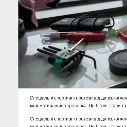
Спеціальні спортивні протези від данської ком
їхня мотиваційна тренерка. Це бігові стопи та
Спеціальні спортивні протези від данської ком
їхня мотиваційна тренерка. Це бігові стопи та