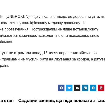
 (UNBROKEN) – це унікальне місце, де дорослі та діти, як
ть комплексну кваліфіковану медичну допомогу. Це
тичне протезування. Постраждалим не лише встановлюють
і займаються фізичною, психологічною та психосоціальною
вільних.
тут вже отримали понад 15 тисяч поранених військових і
 травмами не мусили їхати на лікування за кордон, а рятув
раїні.
а етапі
Садовий заявив, що піде воювати зі св