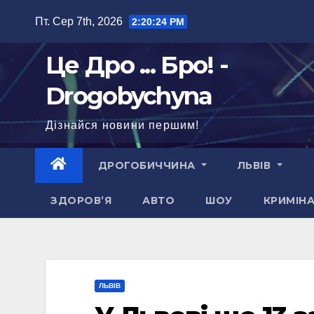
Перейти
Пт. Сер 7th, 2026
2:20:25 PM
до
вмісту
Це Дро ... Бро! -
Drogobychyna
Дізнайся новини першим!
ДРОГОБИЧЧИНА
ЛЬВІВ
ЗДОРОВ’Я
АВТО
ШОУ
КРИМІН
ЛЬВІВ