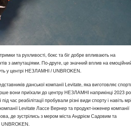
римки та рухливості, бокс та біг добре впливають на
тів з ампутаціями. По-друге, це значний вплив на емоційни
кажуть у центрі НЕЗЛАМНІ / UNBROKEN.
дставників данської компанії Levitate, яка виготовляє спорт
перше вони приїхали до центру НЕЗЛАМНІ наприкінці 2023 рок
 під час реабілітації пробували різні види спорту і навіть мр
омпанії Levitate Лассе Вернер та продукт-інженер компанії
ова, де зустрілись з мером міста Андрієм Садовим та
 / UNBROKEN.