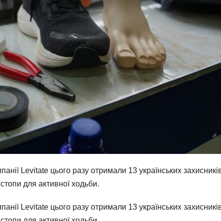
панії Levitate цього разу отримали 13 українських захисників
 стопи для активної ходьби.
панії Levitate цього разу отримали 13 українських захисників
 стопи для активної ходьби.