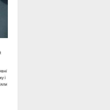
й
ивні
у і
іяли