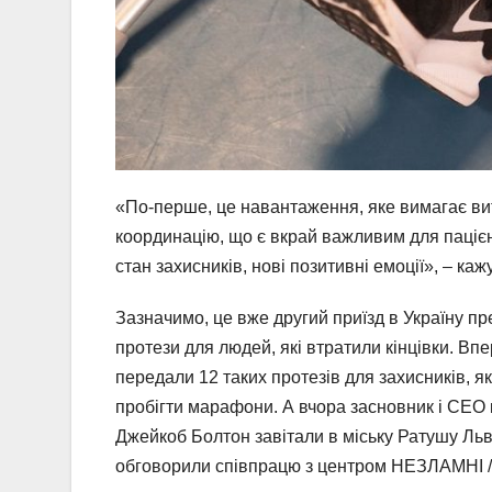
«По-перше, це навантаження, яке вимагає вит
координацію, що є вкрай важливим для пацієн
стан захисників, нові позитивні емоції», – 
Зазначимо, це вже другий приїзд в Україну пре
протези для людей, які втратили кінцівки. В
передали 12 таких протезів для захисників, які
пробігти марафони. А вчора засновник і CEO к
Джейкоб Болтон завітали в міську Ратушу Льв
обговорили співпрацю з центром НЕЗЛАМНІ