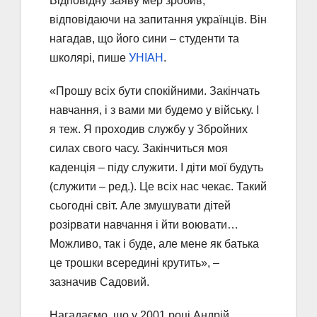
Відповідну заяву мер зробив,
відповідаючи на запитання українців. Він
нагадав, що його сини – студенти та
школярі, пише
УНІАН
.
«Прошу всіх бути спокійними. Закінчать
навчання, і з вами ми будемо у війську. І
я теж. Я проходив службу у Збройних
силах свого часу. Закінчиться моя
каденція – піду служити. І діти мої будуть
(служити – ред.). Це всіх нас чекає. Такий
сьогодні світ. Але змушувати дітей
розірвати навчання і йти воювати…
Можливо, так і буде, але мене як батька
це трошки всередині крутить», –
зазначив Садовий.
Нагадаємо, що у 2001 році Андрій