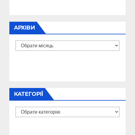
АРХІВИ
Архіви
КАТЕГОРІЇ
Категорії