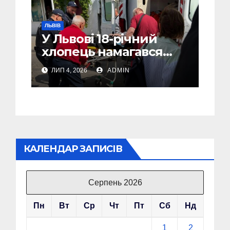
ЛЬВІВ
У Львові 18-річний
хлопець намагався
вчинити самогубство
ЛИП 4, 2026
ADMIN
КАЛЕНДАР ЗАПИСІВ
Серпень 2026
Пн
Вт
Ср
Чт
Пт
Сб
Нд
1
2