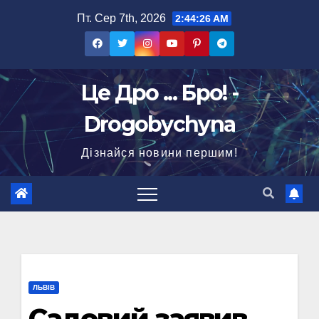
Перейти
Пт. Сер 7th, 2026
2:44:27 AM
до
вмісту
Це Дро ... Бро! -
Drogobychyna
Дізнайся новини першим!
ЛЬВІВ
Садовий заявив,