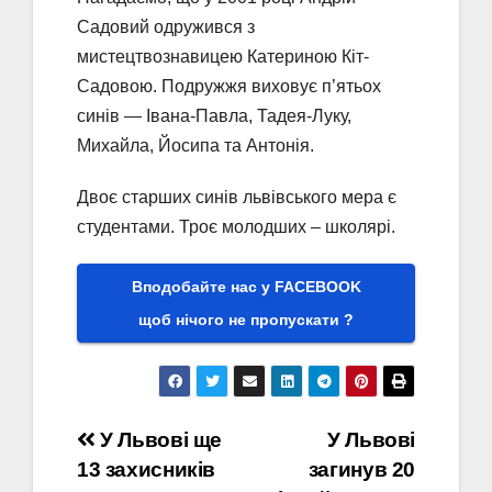
Садовий одружився з
мистецтвознавицею Катериною Кіт-
Садовою. Подружжя виховує п’ятьох
синів — Івана-Павла, Тадея-Луку,
Михайла, Йосипа та Антонія.
Двоє старших синів львівського мера є
студентами. Троє молодших – школярі.
Вподобайте нас у FACEBOOK
щоб нічого не пропускати ?
Навігація
У Львові ще
У Львові
13 захисників
загинув 20