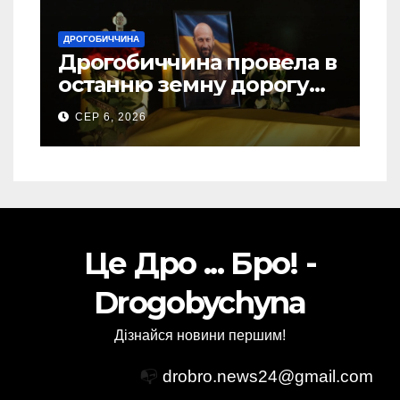
ДРОГОБИЧЧИНА
Дрогобиччина провела в
останню земну дорогу
свого Захисника – Олега
СЕР 6, 2026
Торського
Це Дро ... Бро! -
Drogobychyna
Дізнайся новини першим!
📭
drobro.news24@gmail.com