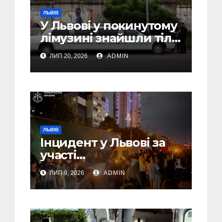
ЛЬВІВ
У Львові у покинутому
лімузині знайшли тіло
46-річного чоловіка
ЛИП 20, 2026
ADMIN
ЛЬВІВ
Інцидент у Львові за
участі
військовослужбовців,
ЛИП 9, 2026
ADMIN
поліції та цивільних:
розпочато
розслідування (Фото,
Відео)