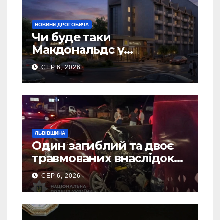
НОВИНИ ДРОГОБИЧА
Чи буде таки
Макдональдс у
Дрогобичі? (Фото)
СЕР 6, 2026
ЛЬВІВЩИНА
Один загиблий та двоє
травмованих внаслідок
ДТП на Самбірщині
СЕР 6, 2026