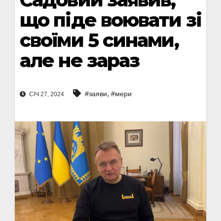
що піде воювати зі
своїми 5 синами,
але не зараз
,
#заяви
#мери
СІЧ 27, 2024