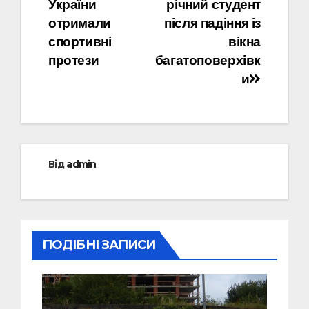
записів
України
річний студент
отримали
після падіння із
спортивні
вікна
протези
багатоповерхівк
и
Від
admin
ПОДІБНІ ЗАПИСИ