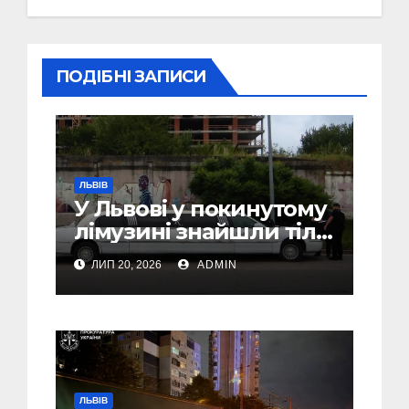
ПОДІБНІ ЗАПИСИ
ЛЬВІВ
У Львові у покинутому
лімузині знайшли тіло
46-річного чоловіка
ЛИП 20, 2026
ADMIN
ЛЬВІВ