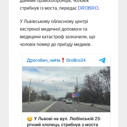
даними правоохоронців, чоловік
стрибнув із моста, передає
DROBRO
.
У Львівському обласному центрі
екстреної медичної допомоги та
медицини катастроф зазначили, що
чоловік помер до приїзду медиків.