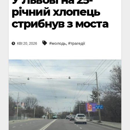
річний хлопець
стрибнув з моста
,
#молодь
#трагедії
КВІ 20, 2026