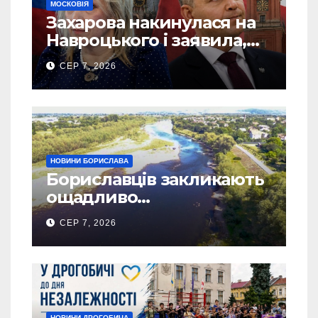
МОСКОВІЯ
Захарова накинулася на
Навроцького і заявила,
що Польща зобов’язана
СЕР 7, 2026
існуванням Сталіну
НОВИНИ БОРИСЛАВА
Бориславців закликають
ощадливо
використовувати воду
СЕР 7, 2026
НОВИНИ ДРОГОБИЧА