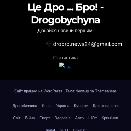
Це Дро ... Бро! -
Drogobychyna
Дізнайся новини першим!
📭
drobro.news24@gmail.com
Статистика
Сайт працює на WordPress
|
Тема:Newsup за
Themeansar
.
Дрогобиччина
Львів
Україна
Курорти
Криптовалюти
Світ
Війна
Спорт
Здоров’я
Авто
ШОУ
Кримінал
Digital
SEO
Туристу