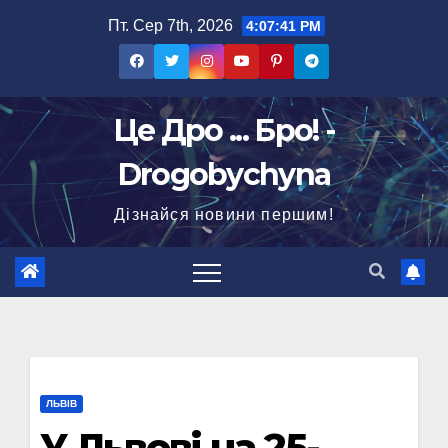
Перейти
Пт. Сер 7th, 2026
4:07:42 PM
до
вмісту
Це Дро ... Бро! -
Drogobychyna
Дізнайся новини першим!
ЛЬВІВ
У Львові на 25-