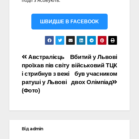
події з’ясовують.
ШВИДШЕ В FACEBOOK
Навігація
Австралієць
Вбитий у Львові
проїхав пів світу
військовий ТЦК
записів
і стрибнув з вежі
був учасником
ратуші у Львові
двох Олімпіад
(Фото)
Від
admin