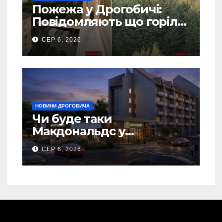
Пожежа у Дрогобичі:
Повідомляють що горіло
5 гаражів (Відео)
СЕР 6, 2026
НОВИНИ ДРОГОБИЧА
Чи буде таки
Макдональдс у
Дрогобичі? (Фото)
СЕР 6, 2026