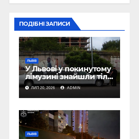
ПОДІБНІ ЗАПИСИ
ЛЬВІВ
У Львові у покинутому
лімузині знайшли тіло
46-річного чоловіка
ЛИП 20, 2026
ADMIN
ЛЬВІВ