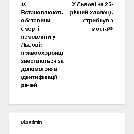
Навігація
У Львові на 25-
Встановлюють
річний хлопець
записів
обставини
стрибнув з
смерті
моста
немовляти у
Львові:
правоохоронці
звертаються за
допомогою в
ідентифікації
речей
Від
admin