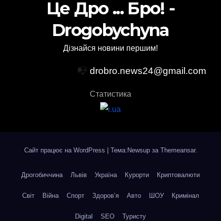
Це Дро ... Бро! -
Drogobychyna
Дізнайся новини першим!
📭
drobro.news24@gmail.com
Статистика
Сайт працює на WordPress
|
Тема:Newsup за
Themeansar
.
Дрогобиччина
Львів
Україна
Курорти
Криптовалюти
Світ
Війна
Спорт
Здоров’я
Авто
ШОУ
Кримінал
Digital
SEO
Туристу