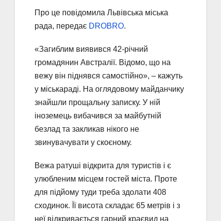
Про це повідомила Львівська міська
рада, передає
DROBRO
.
«Загиблим виявився 42-річний
громадянин Австралії. Відомо, що на
вежу він піднявся самостійно», – кажуть
у міськараді. На оглядовому майданчику
знайшли прощальну записку. У ній
іноземець вибачився за майбутній
безлад та закликав нікого не
звинувачувати у скоєному.
Вежа ратуші відкрита для туристів і є
улюбленим місцем гостей міста. Проте
для підйому туди треба здолати 408
сходинок. Її висота складає 65 метрів і з
неї відкривається гарний краєвид на