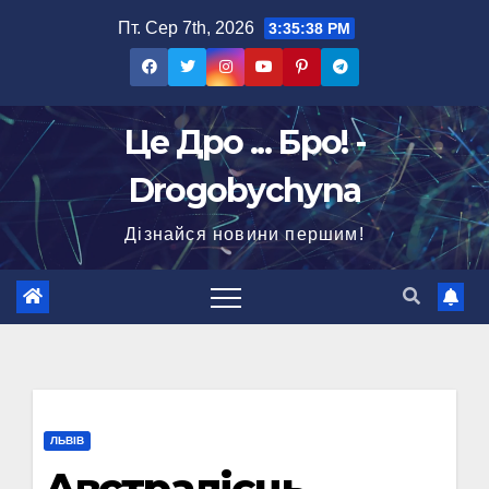
Перейти
Пт. Сер 7th, 2026
3:35:39 PM
до
вмісту
Це Дро ... Бро! -
Drogobychyna
Дізнайся новини першим!
ЛЬВІВ
Австралієць