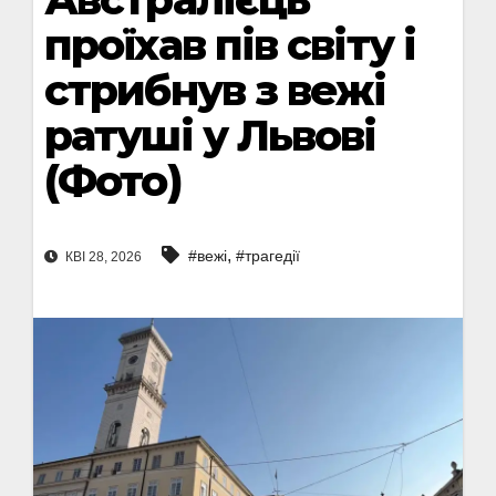
проїхав пів світу і
стрибнув з вежі
ратуші у Львові
(Фото)
,
#вежі
#трагедії
КВІ 28, 2026