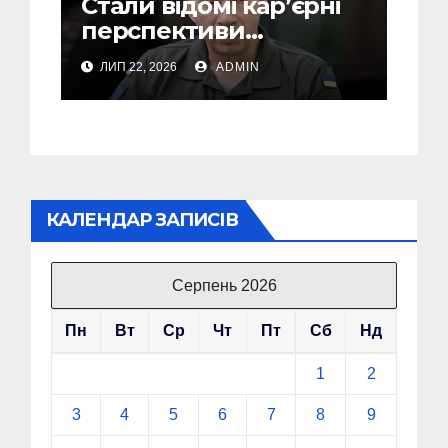
Стали відомі кар’єрні
перспективи
Сирського після
ЛИП 22, 2026
ADMIN
звільнення з посади
Головкому ВСУ
КАЛЕНДАР ЗАПИСІВ
Серпень 2026
Пн
Вт
Ср
Чт
Пт
Сб
Нд
1
2
3
4
5
6
7
8
9