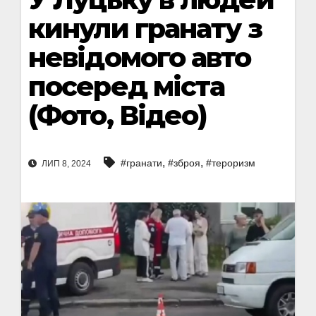
кинули гранату з
невідомого авто
посеред міста
(Фото, Відео)
,
,
#гранати
#зброя
#тероризм
ЛИП 8, 2024