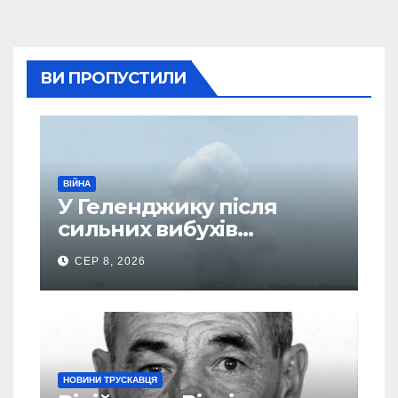
ВИ ПРОПУСТИЛИ
ВІЙНА
У Геленджику після
сильних вибухів
почалася масова
СЕР 8, 2026
евакуація
НОВИНИ ТРУСКАВЦЯ