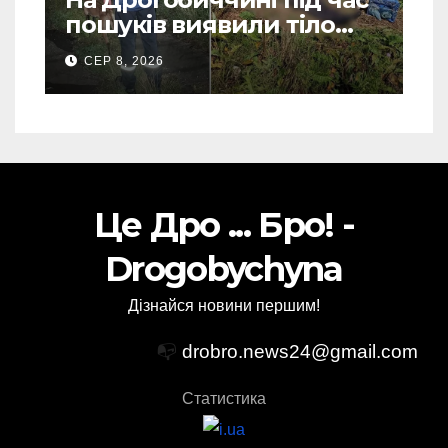
пошуків виявили тіло
зниклого чоловіка (Фото)
СЕР 8, 2026
Це Дро ... Бро! -
Drogobychyna
Дізнайся новини першим!
📭
drobro.news24@gmail.com
Статистика