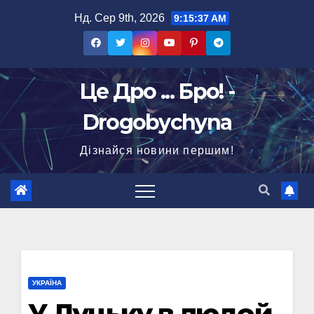
Перейти
Нд. Сер 9th, 2026
9:15:37 AM
до
вмісту
Це Дро ... Бро! -
Drogobychyna
Дізнайся новини першим!
УКРАЇНА
У Луцьку в людей