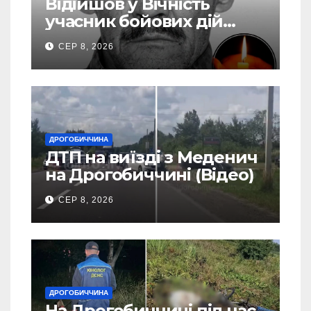
Відійшов у Вічність
учасник бойових дій
Василь Іваникович зі
СЕР 8, 2026
Станилі
ДРОГОБИЧЧИНА
ДТП на виїзді з Меденич
на Дрогобиччині (Відео)
СЕР 8, 2026
ДРОГОБИЧЧИНА
На Дрогобиччині під час