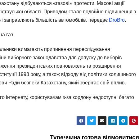
захстану відбуваються «газові» протести. Масові акції
стауської області. Приводом стало подвійне підвищення з
іоні заправляють більшість автомобілів, передає
DroBro
.
а газ.
вальники вимагають припинення переслідування
зміни виборчого законодавства для допуску до виборів
еження президентських повноважень та розширення
итуції 1993 року, а також відходу від політики колишнього
ви Ради безпеки Казахстану, який зберігає свій вплив.
о інтернету, користувачам з-за кордону недоступні багато
Туреччина готова відмовитися