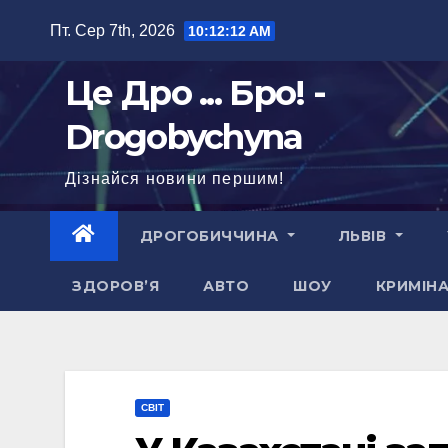
Перейти
Пт. Сер 7th, 2026
10:12:13 AM
до
вмісту
Це Дро ... Бро! -
Drogobychyna
Дізнайся новини першим!
ДРОГОБИЧЧИНА
ЛЬВІВ
ЗДОРОВ’Я
АВТО
ШОУ
КРИМІН
СВІТ