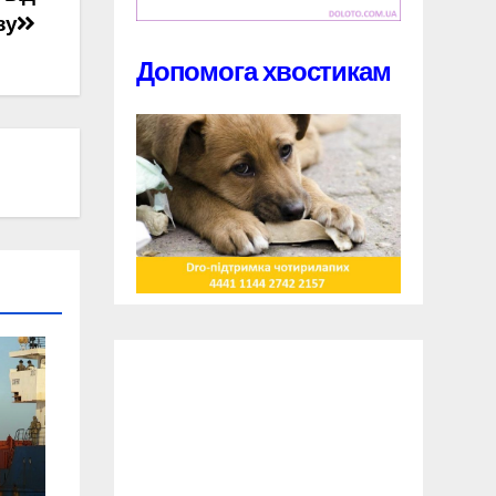
зу
Допомога хвостикам