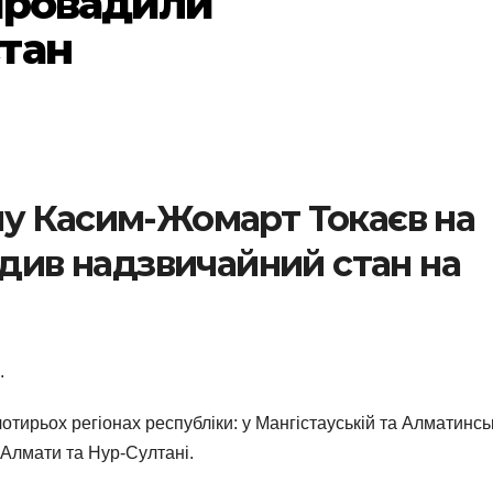
апровадили
тан
у Касим-Жомарт Токаєв на
адив надзвичайний стан на
.
тирьох регіонах республіки: у Мангістауській та Алматинсь
 Алмати та Нур-Султані.