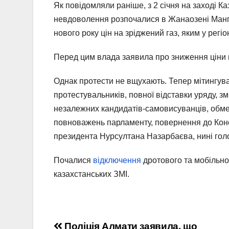
Як повідомляли раніше, з 2 січня на заході Ка
невдоволення розпочалися в Жанаозені Мангі
нового року цін на зріджений газ, яким у рег
Перед цим влада заявила про зниження ціни н
Однак протести не вщухають. Тепер мітингу
протестувальників​, повної відставки уряду, 
незалежних кандидатів-самовисуванців, обм
повноважень парламенту, повернення до Конст
президента Нурсултана Назарбаєва, нині голо
Почалися
відключення
дротового та мобільног
казахстанських ЗМІ.
Поліція Алмати заявила, що