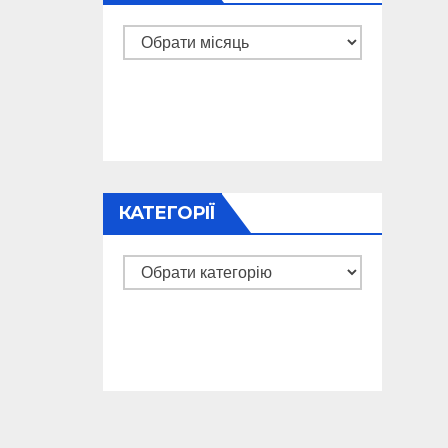
Архіви
КАТЕГОРІЇ
Категорії