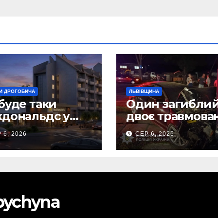
И ДРОГОБИЧА
ЛЬВІВЩИНА
буде таки
Один загиблий
дональдс у
двоє травмова
гобичі? (Фото)
внаслідок ДТП 
 6, 2026
СЕР 6, 2026
Самбірщині
obychyna