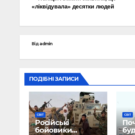
Навігація
«ліквідувала» десятки людей
записів
Від
admin
ПОДІБНІ ЗАПИСИ
СВІТ
СВІТ
Російські
По
бойовики
бу