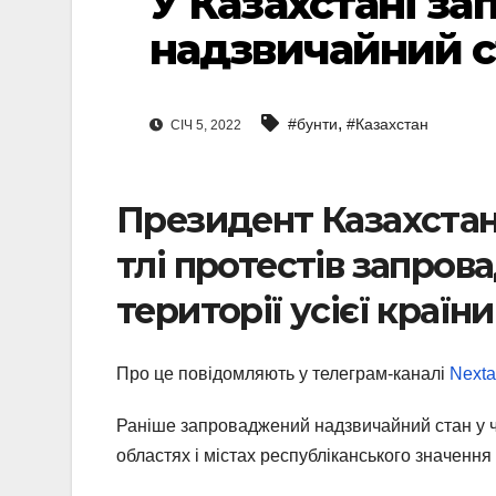
У Казахстані з
надзвичайний с
,
#бунти
#Казахстан
СІЧ 5, 2022
Президент Казахстан
тлі протестів запров
території усієї країни
Про це повідомляють у телеграм-каналі
Nexta
Раніше запроваджений надзвичайний стан у чо
областях і містах республіканського значення