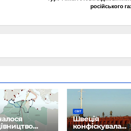
російського га
СВІТ
чалося
Швеція
дівництво
конфіскувала