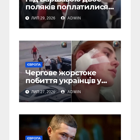
поляків поплатилися
за нападки на
ЛИП 29, 2026
ADMIN
українця – пасажири
викинули їх із поїзда
(Відео)
ЄВРОПА
Чергове жорстоке
побиття українців у
Польші: перші
ЛИП 27, 2026
ADMIN
затримання (Відео,
Фото)
ЄВРОПА