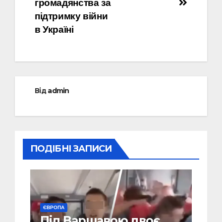
громадянства за
підтримку війни
в Україні
Від
admin
ПОДІБНІ ЗАПИСИ
ЄВРОПА
Під Варшавою двоє