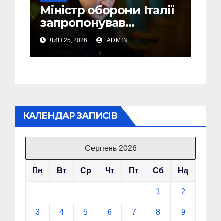
Міністр оборони Італії
запропонував
Федорову стати його
ЛИП 25, 2026
ADMIN
радником
КАЛЕНДАР ЗАПИСІВ
Серпень 2026
Пн
Вт
Ср
Чт
Пт
Сб
Нд
1
2
3
4
5
6
7
8
9