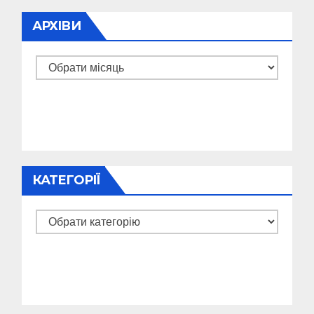
АРХІВИ
Архіви
КАТЕГОРІЇ
Категорії