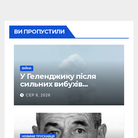
ВИ ПРОПУСТИЛИ
ВІЙНА
У Геленджику після
сильних вибухів
почалася масова
СЕР 8, 2026
евакуація
НОВИНИ ТРУСКАВЦЯ