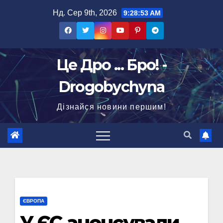
Перейти
Нд. Сер 9th, 2026
9:28:54 AM
до
вмісту
Це Дро ... Бро! -
Drogobychyna
Дізнайся новини першим!
ЄВРОПА
У ЄС анонсували