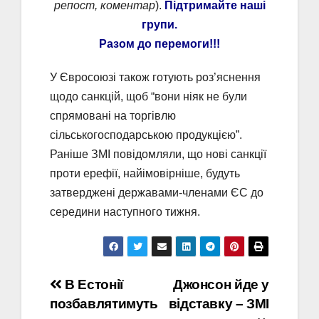
репост, коментар
).
Підтримайте наші
групи.
Разом до перемоги!!!
У Євросоюзі також готують роз’яснення
щодо санкцій, щоб “вони ніяк не були
спрямовані на торгівлю
сільськогосподарською продукцією”.
Раніше ЗМІ повідомляли, що нові санкції
проти ерефії, найімовірніше, будуть
затверджені державами-членами ЄС до
середини наступного тижня.
Навігація
В Естонії
Джонсон йде у
позбавлятимуть
відставку – ЗМІ
записів