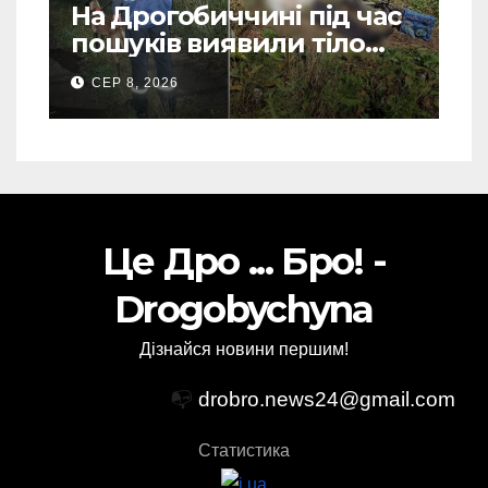
На Дрогобиччині під час
пошуків виявили тіло
зниклого чоловіка (Фото)
СЕР 8, 2026
Це Дро ... Бро! -
Drogobychyna
Дізнайся новини першим!
📭
drobro.news24@gmail.com
Статистика