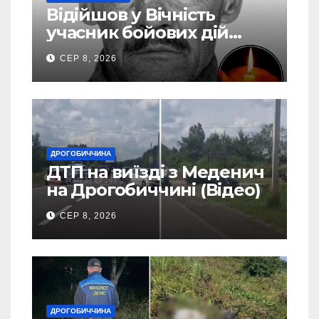
Відійшов у Вічність
учасник бойових дій
Василь Іваникович зі
СЕР 8, 2026
Станилі
ДРОГОБИЧЧИНА
ДТП на виїзді з Меденич
на Дрогобиччині (Відео)
СЕР 8, 2026
ДРОГОБИЧЧИНА