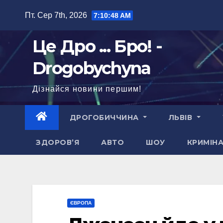
Перейти
Пт. Сер 7th, 2026
7:10:49 AM
до
вмісту
Це Дро ... Бро! -
Drogobychyna
Дізнайся новини першим!
ДРОГОБИЧЧИНА
ЛЬВІВ
ЗДОРОВ’Я
АВТО
ШОУ
КРИМІН
ЄВРОПА