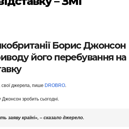
ідставку – ЗМІ
икобританії Борис Джонсон
приводу його перебування на
тавку
 свої джерела, пише
DROBRO
.
у Джонсон зробить сьогодні.
ь заяву країні», – сказало джерело.