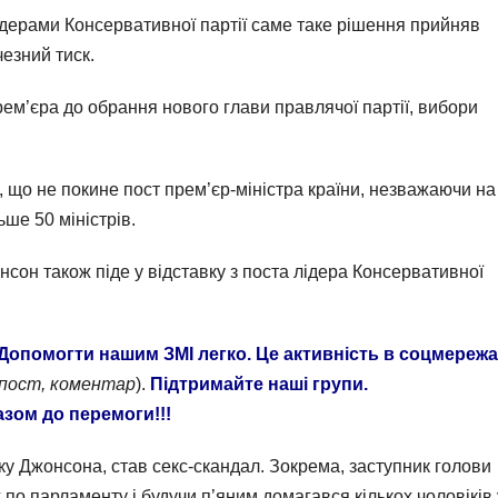
ідерами Консервативної партії саме таке рішення прийняв
чезний тиск.
м’єра до обрання нового глави правлячої партії, вибори
що не покине пост прем’єр-міністра країни, незважаючи на 
ьше 50 міністрів.
онсон також піде у відставку з поста лідера Консервативної
Допомогти нашим ЗМІ легко. Це активність в соцмережа
епост, коментар
).
Підтримайте наші групи.
азом до перемоги!!!
ку Джонсона, став секс-скандал. Зокрема, заступник голови
 по парламенту і будучи п’яним домагався кількох чоловіків 