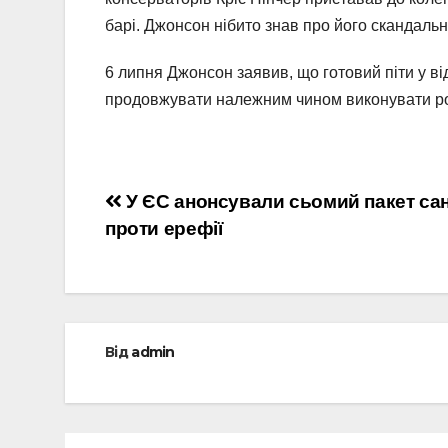
барі. Джонсон нібито знав про його скандальн
6 липня Джонсон заявив, що готовий піти у в
продовжувати належним чином виконувати робо
Навігація
У ЄС анонсували сьомий пакет сан
проти ерефії
записів
Від
admin