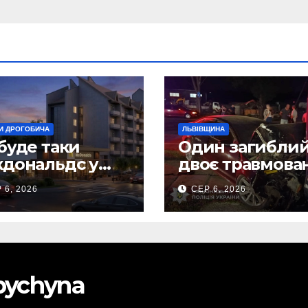
И ДРОГОБИЧА
ЛЬВІВЩИНА
буде таки
Один загиблий
дональдс у
двоє травмова
гобичі? (Фото)
внаслідок ДТП 
 6, 2026
СЕР 6, 2026
Самбірщині
obychyna