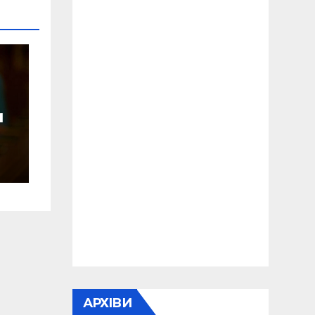
и
и
АРХІВИ