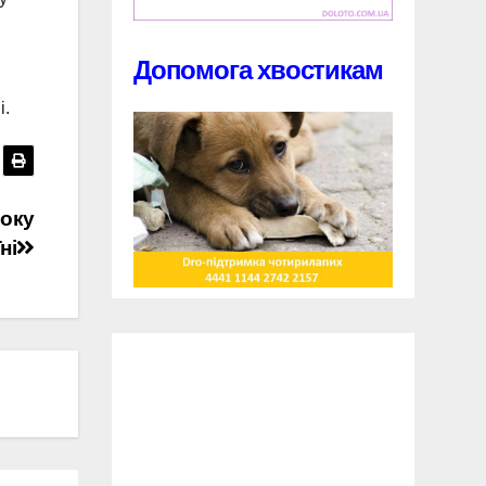
Допомога хвостикам
і.
року
ні