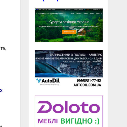
те,
х
у