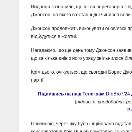
Видання зазначило, що після переговорів з л
Джонсон, на якого в останні дні чинився вели
Джонсон продовжить виконувати обов’язки пре
відбудуться в жовтні.
Нагадаємо, що ще день тому Джонсон заявив, 
що за кілька днів з його уряду звільнилося біл
Крім цього, очікується, що сьогодні Борис Дж
партії.
Підпишись на наш Телеграм
DroBro7/24
(
підписка, вподобайка, р
Р
Причиною, через яку було ініційовано відстав
консерваторів Кріс Пінчер приставав до колег