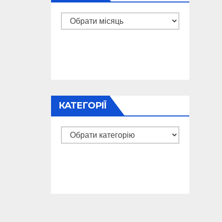
Архіви
КАТЕГОРІЇ
Категорії