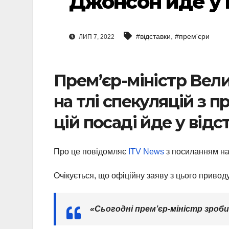
Джонсон йде у в
,
#відставки
#прем'єри
ЛИП 7, 2022
Прем’єр-міністр Вел
на тлі спекуляцій з 
цій посаді йде у відс
Про це повідомляє
ITV News
з посиланням на
Очікується, що офіційну заяву з цього привод
«Сьогодні прем’єр-міністр зробит