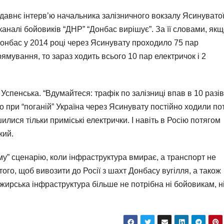
едавнє інтерв’ю начальника залізничного вокзалу Ясинувато
каналі бойовиків “ДНР” “Донбас вирішує”. За її словами, якщ
 Донбас у 2014 році через Ясинувату проходило 75 пар
прямування, то зараз ходить всього 10 пар електричок і 2
Успенська. “Вдумайтеся: трафік по залізниці впав в 10 разів
що при “поганій” Україна через Ясинувату постійно ходили по
илися тільки приміські електрички. І навіть в Росію потягом
кий.
му” сценарію, коли інфраструктура вмирає, а транспорт не
я того, щоб вивозити до Росії з шахт Донбасу вугілля, а також
жирська інфраструктура більше не потрібна ні бойовикам, н