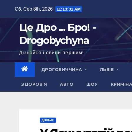
Перейти
Сб. Сер 8th, 2026
11:13:32 AM
до
вмісту
Це Дро ... Бро! -
Drogobychyna
Дізнайся новини першим!
ДРОГОБИЧЧИНА
ЛЬВІВ
ЗДОРОВ’Я
АВТО
ШОУ
КРИМІН
ДОНБАС