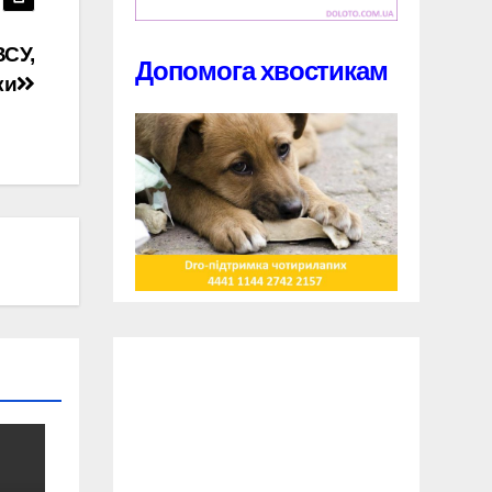
ВСУ,
Допомога хвостикам
ки