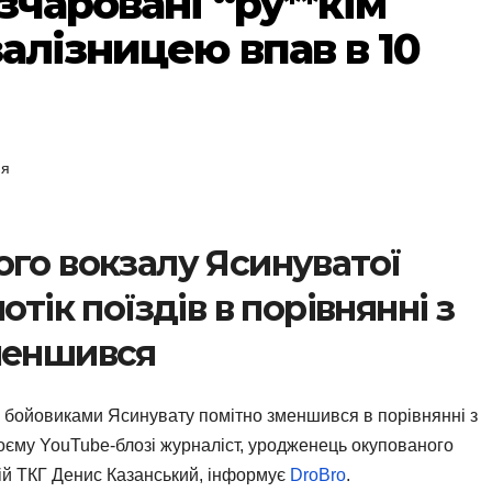
зчаровані “ру**кім
залізницею впав в 10
ня
ого вокзалу Ясинуватої
отік поїздів в порівнянні з
меншився
и бойовиками Ясинувату помітно зменшився в порівнянні з
оєму YouTube-блозі журналіст, уродженець окупованого
ькій ТКГ Денис Казанський, інформує
DroBro
.