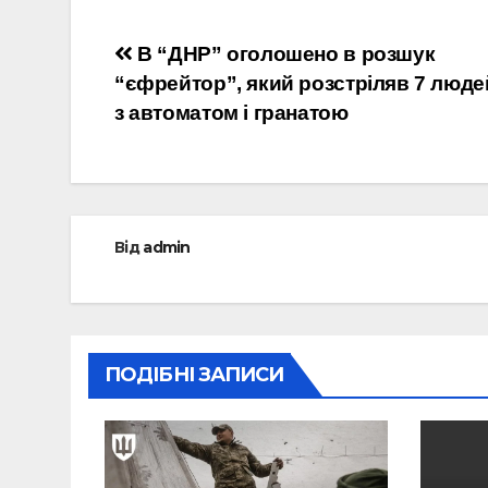
Навігація
В “ДНР” оголошено в розшук
“єфрейтор”, який розстріляв 7 людей
записів
з автоматом і гранатою
Від
admin
ПОДІБНІ ЗАПИСИ