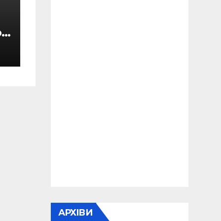
ют
БУ
АРХІВИ