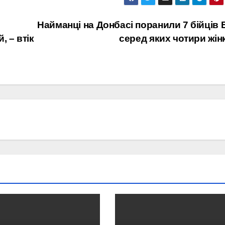
Найманці на Донбасі поранили 7 бійців 
, – втік
серед яких чотири жін