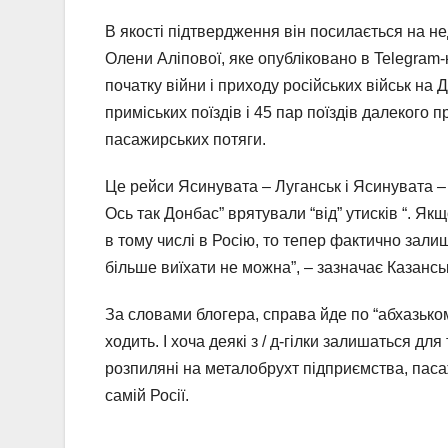
В якості підтвердження він посилається на н
Олени Аліпової, яке опубліковано в Telegram-
початку війни і приходу російських військ на
приміських поїздів і 45 пар поїздів далекого 
пасажирських потяги.
Це рейси Ясинувата – Луганськ і Ясинувата – 
Ось так Донбас” врятували “від” утисків “. Як
в тому числі в Росію, то тепер фактично залиш
більше виїхати не можна”, – зазначає Казансь
За словами блогера, справа йде по “абхазько
ходить. І хоча деякі з / д-гілки залишаться дл
розпиляні на металобрухт підприємства, паса
самій Росії.