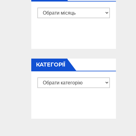
Архіви
КАТЕГОРІЇ
Категорії