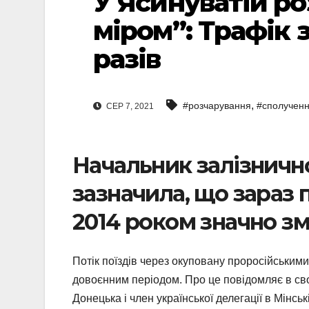
У Ясинуватій ро
міром”: Трафік 
разів
,
#розчарування
#сполучен
СЕР 7, 2021
Начальник залізничн
зазначила, що зараз п
2014 роком значно з
Потік поїздів через окуповану проросійським
довоєнним періодом. Про це повідомляє в св
Донецька і член української делегації в Мінс