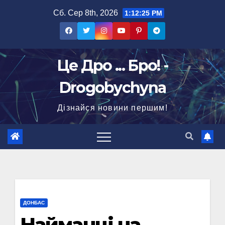
Перейти
Сб. Сер 8th, 2026
1:12:26 PM
до
вмісту
Це Дро ... Бро! -
Drogobychyna
Дізнайся новини першим!
ДОНБАС
Найманці на