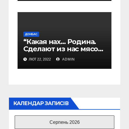
ДОНБАС
“Какая нах… Родина.
Сделают из нас мясо”:
СБУ оприлюднила
ЛЮТ 22, 2022
ADMIN
розмови бойовиків
ОРДЛО
КАЛЕНДАР ЗАПИСІВ
Серпень 2026