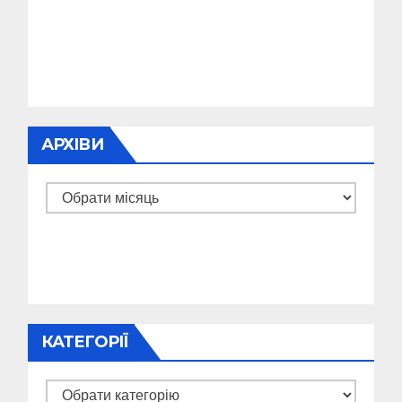
АРХІВИ
Архіви
КАТЕГОРІЇ
Категорії