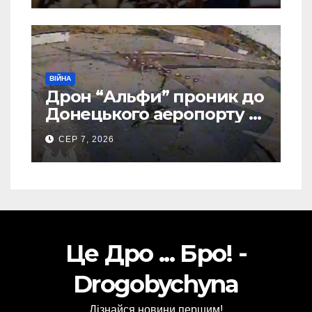
ВІЙНА
Дрон “Альфи” проник до
Донецького аеропорту та
спалив “Шахед” ще до
СЕР 7, 2026
запуску
Це Дро ... Бро! -
Drogobychyna
Дізнайся новини першим!