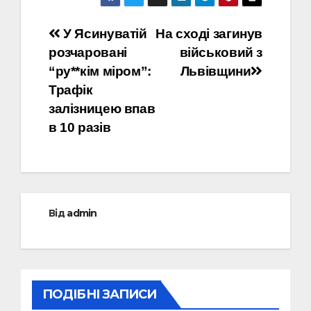
Навігація
У Ясинуватій
На сході загинув
розчаровані
військовий з
записів
“ру**кім міром”:
Львівщини
Трафік
залізницею впав
в 10 разів
Від
admin
ПОДІБНІ ЗАПИСИ