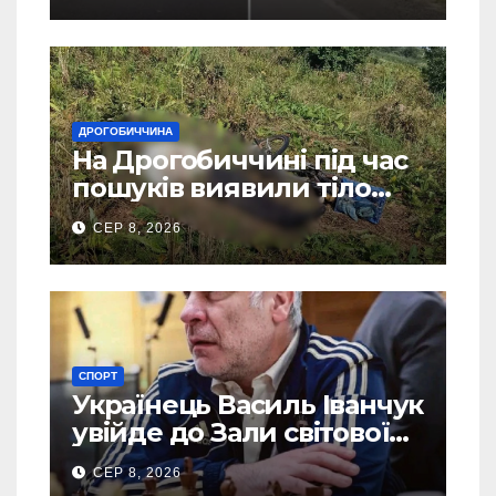
ДРОГОБИЧЧИНА
На Дрогобиччині під час
пошуків виявили тіло
зниклого чоловіка
СЕР 8, 2026
СПОРТ
Українець Василь Іванчук
увійде до Зали світової
шахової слави
СЕР 8, 2026