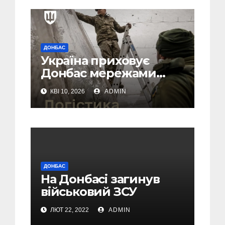
ДОНБАС
Україна приховує
Донбас мережами
проти БПЛА в темпі 1
КВІ 10, 2026
ADMIN
км на добу
ДОНБАС
На Донбасі загинув
військовий ЗСУ
ЛЮТ 22, 2022
ADMIN