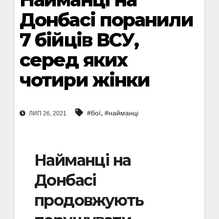
Донбасі поранили
7 бійців ВСУ,
серед яких
чотири жінки
,
#бої
#найманці
ЛИП 26, 2021
Найманці на
Донбасі
продовжують