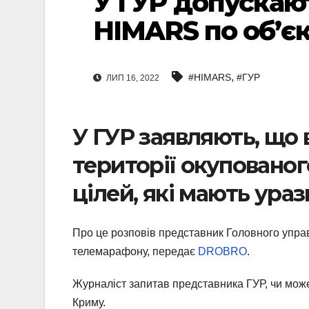
У ГУР допускаю
HIMARS по об’є
,
#HIMARS
#ГУР
ЛИП 16, 2022
У ГУР заявляють, що в
території окуповано
цілей, які мають ураз
Про це розповів представник Головного управ
телемарафону, передає
DROBRO
.
Журналіст запитав представника ГУР, чи мож
Криму.