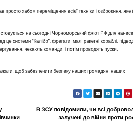
ав просто хабом переміщення всієї техніки і озброєння, яке
ристовується на сьогодні Чорноморський флот РФ для нанес
д це системи “Калібр”, фрегати, малі ракетні кораблі, підво
чергування, чекають команди, і потім проводять пуски,
 уражати, щоб забезпечити безпеку наших громадян, наших
у
В ЗСУ повідомили, чи всі доброво
дівчинки
залучені до війни проти рос