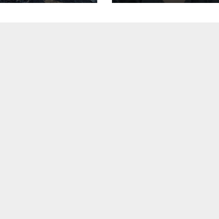
ови компанії-
українців
робника
готуватися до
нів “Упир” –
гіршого
рші подробиці