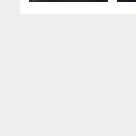
спалив “Шахед”
гол
ще до запуску
ви
дро
пе