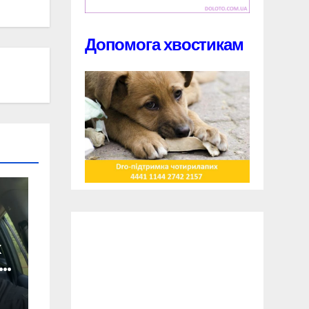
Допомога хвостикам
х