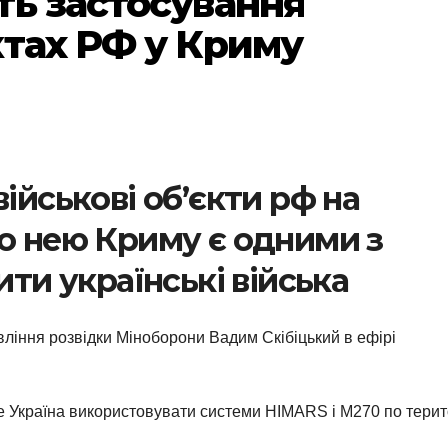
ть застосування
ктах РФ у Криму
ійськові об’єкти рф на
го нею Криму є одними з
ити українські війська
ління розвідки Міноборони Вадим Скібіцький в ефірі
е Україна використовувати системи HIMARS і М270 по терит