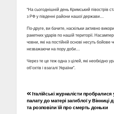
“На сьогоднішній день Кримський півострів ст
з РФ у південні райони нашої держави…
По-друге, ви бачите, наскільки активно вико
ракетних ударів по нашій території. Насампере
човни, які на постійній основі несуть бойове 
незважаючи на пору доби…
Через те це теж одна з цілей, які необхідно
об’єктів і взагалі України”.
Навігація
Італійські журналісти пробралися 
палату до матері загиблої у Вінниці 
записів
та розповіли їй про смерть доньки