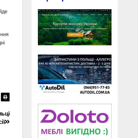
 йде
ення
дні
льці
ії