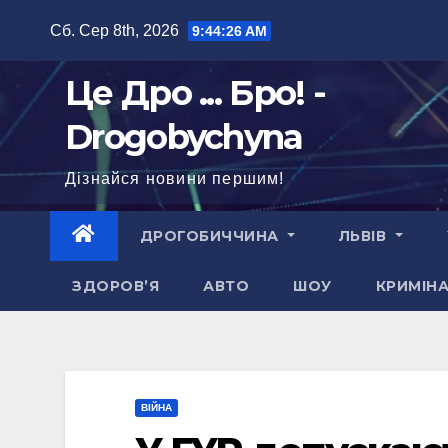
Перейти
Сб. Сер 8th, 2026
9:44:27 AM
до
вмісту
Це Дро ... Бро! -
Drogobychyna
Дізнайся новини першим!
ДРОГОБИЧЧИНА
ЛЬВІВ
ЗДОРОВ’Я
АВТО
ШОУ
КРИМІН
ВІЙНА