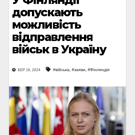
допускають
можливість
відправлення
військ в Україну
,
,
#війська
#заяви
#Фінляндія
БЕР 16, 2024