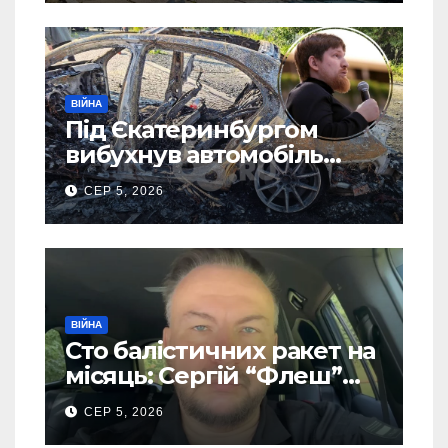
ВІЙНА
Під Єкатеринбургом
вибухнув автомобіль
голови компанії-
СЕР 5, 2026
виробника дронів “Упир”
– перші подробиці
ВІЙНА
Сто балістичних ракет на
місяць: Сергій “Флеш”
закликав українців
СЕР 5, 2026
готуватися до гіршого