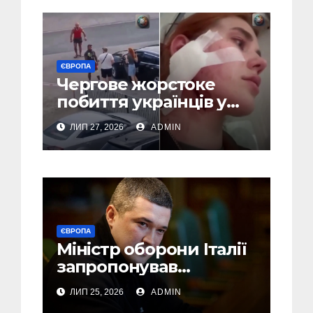
(Відео)
ЄВРОПА
Чергове жорстоке
побиття українців у
Польші: перші
ЛИП 27, 2026
ADMIN
затримання (Відео,
Фото)
ЄВРОПА
Міністр оборони Італії
запропонував
Федорову стати його
ЛИП 25, 2026
ADMIN
радником