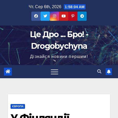
Перейти
Чт. Сер 6th, 2026
1:58:05 AM
до
вмісту
Це Дро ... Бро! -
Drogobychyna
Дізнайся новини першим!
ЄВРОПА
У Фінляндії