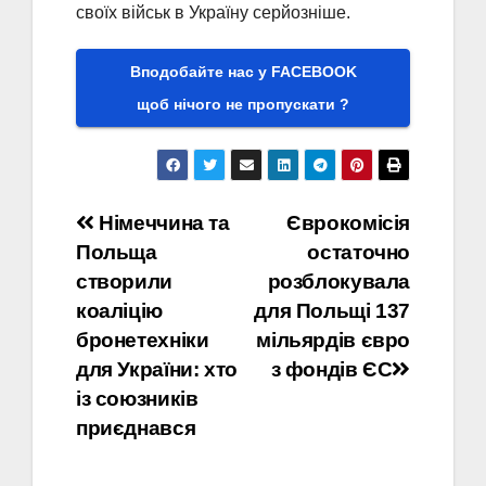
своїх військ в Україну серйозніше.
Вподобайте нас у FACEBOOK
щоб нічого не пропускати ?
Навігація
Німеччина та
Єврокомісія
Польща
остаточно
записів
створили
розблокувала
коаліцію
для Польщі 137
бронетехніки
мільярдів євро
для України: хто
з фондів ЄС
із союзників
приєднався