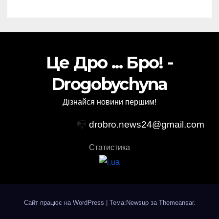
Це Дро ... Бро! -
Drogobychyna
Дізнайся новини першим!
📭
drobro.news24@gmail.com
Статистика
Сайт працює на WordPress
|
Тема:Newsup за
Themeansar
.