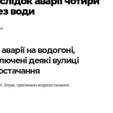
слідок аварії чотири
ез води
ти
аварії на водогоні,
лючені деякі вулиці
остачання
пл. Злуки, припинено водопостачання: