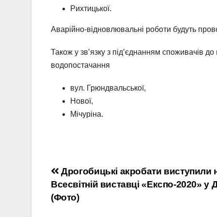
Рихтицької.
Аварійно-відновлювальні роботи будуть прово
Також у зв’язку з під’єднанням споживачів до
водопостачання
вул. Грюндвальської,
Нової,
Мічуріна.
Навігація
Дрогобицькі акробати виступили 
Всесвітній виставці «Експо-2020» у 
записів
(Фото)