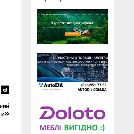
иний
ги