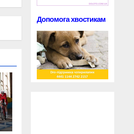
Допомога хвостикам
ку