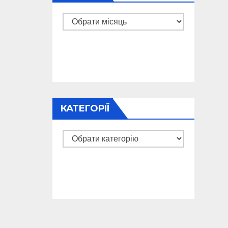
Архіви
КАТЕГОРІЇ
Категорії