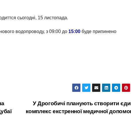
диттся cьогодні, 15 листопада.
 нового водопроводу, з 09:00 до
15:00
буде припинено
на
У Дрогобичі планують створити єд
Дубаї
комплекс екстренної медичної допомо