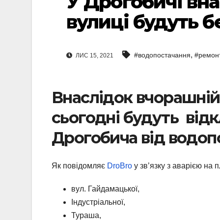
У Дрогобичі вна
вулиці будуть б
,
#водопостачання
#ремон
ЛИС 15, 2021
Внаслідок вчорашній 
сьогодні будуть відк
Дрогобича від водоп
Як повідомляє
DroBro
у зв’язку з аварією на 
вул. Гайдамацької,
Індустріальної,
Тураша,