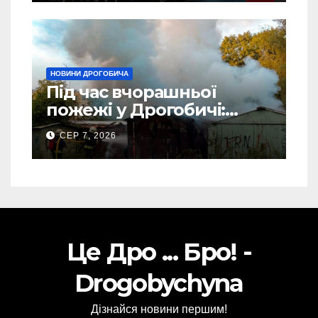
НОВИНИ ДРОГОБИЧА
Під час вчорашньої
пожежі у Дрогобичі:
“врятовано” 4 гаражі
СЕР 7, 2026
(Відео)
Це Дро ... Бро! -
Drogobychyna
Дізнайся новини першим!