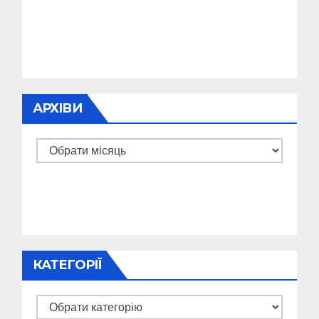
АРХІВИ
Архіви
КАТЕГОРІЇ
Категорії