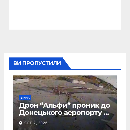
ВИ ПРОПУСТИЛИ
ВІЙНА
Дрон “Альфи” проник до
Донецького аеропорту та
спалив “Шахед” ще до
СЕР 7, 2026
запуску