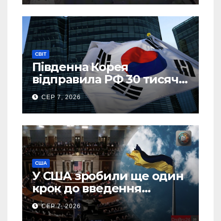
СВІТ
Південна Корея
відправила РФ 30 тисяч
тонн авіапалива
СЕР 7, 2026
США
У США зробили ще один
крок до введення
“пекельних санкцій”
СЕР 7, 2026
проти Росії