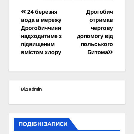
Навігація
24 березня
Дрогобич
вода в мережу
отримав
записів
Дрогобиччини
чергову
надходитиме з
допомогу від
підвищеним
польського
вмістом хлору
Битома
Від
admin
ПОДІБНІ ЗАПИСИ