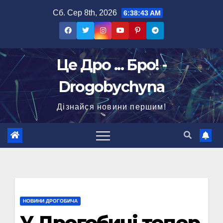
Перейти
Сб. Сер 8th, 2026
6:38:44 AM
до
вмісту
Це Дро ... Бро! -
Drogobychyna
Дізнайся новини першим!
НОВИНИ ДРОГОБИЧА
У Дрогобичі тепер