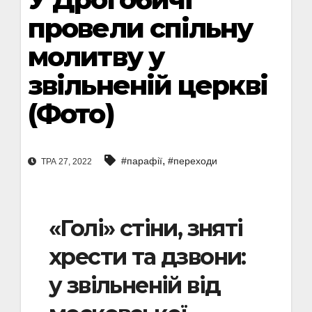
провели спільну
молитву у
звільненій церкві
(Фото)
,
#парафії
#переходи
ТРА 27, 2022
«Голі» стіни, зняті
хрести та дзвони:
у звільненій від