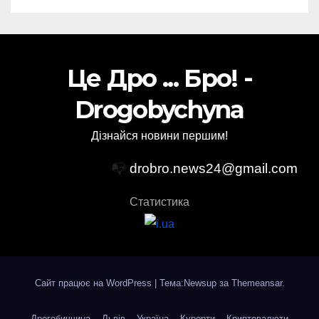
Це Дро ... Бро! -
Drogobychyna
Дізнайся новини першим!
📭
drobro.news24@gmail.com
Статистика
Сайт працює на WordPress
|
Тема:Newsup за
Themeansar
.
Дрогобиччина
Львів
Україна
Курорти
Криптовалюти