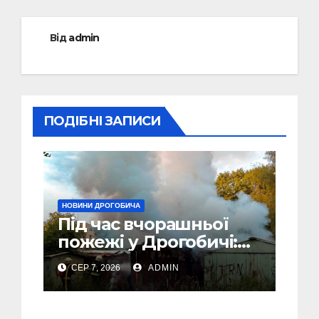
Від
admin
ПОДІБНІ ЗАПИСИ
НОВИНИ ДРОГОБИЧА
Під час вчорашньої
пожежі у Дрогобичі:
“врятовано” 4 гаражі
СЕР 7, 2026
ADMIN
(Відео)