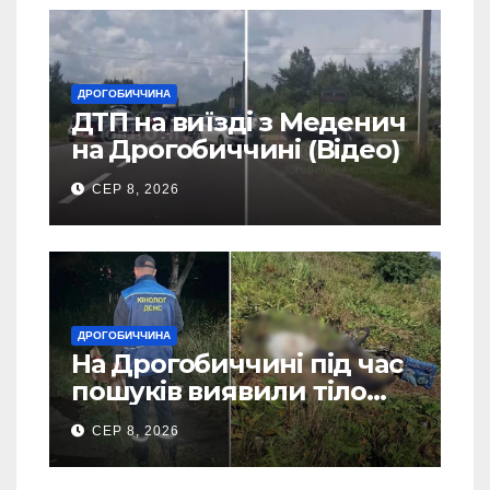
ДРОГОБИЧЧИНА
ДТП на виїзді з Меденич
на Дрогобиччині (Відео)
СЕР 8, 2026
ДРОГОБИЧЧИНА
На Дрогобиччині під час
пошуків виявили тіло
зниклого чоловіка (Фото)
СЕР 8, 2026