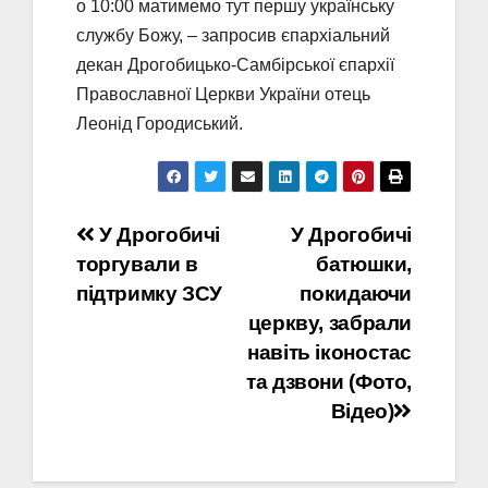
о 10:00 матимемо тут першу українську
службу Божу, – запросив єпархіальний
декан Дрогобицько-Самбірської єпархії
Православної Церкви України отець
Леонід Городиський.
Навігація
У Дрогобичі
У Дрогобичі
торгували в
батюшки,
записів
підтримку ЗСУ
покидаючи
церкву, забрали
навіть іконостас
та дзвони (Фото,
Відео)