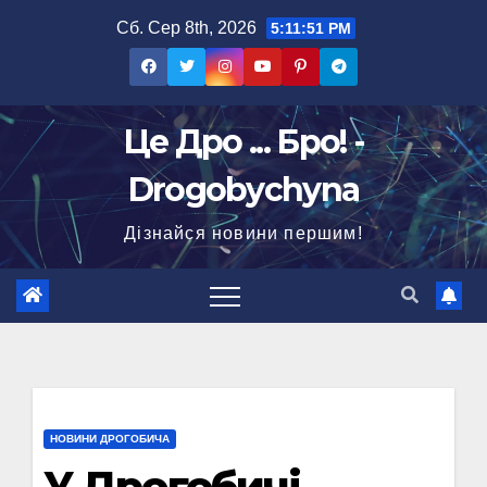
Перейти
Сб. Сер 8th, 2026
5:11:52 PM
до
вмісту
Це Дро ... Бро! -
Drogobychyna
Дізнайся новини першим!
НОВИНИ ДРОГОБИЧА
У Дрогобичі