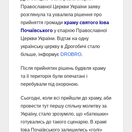
Православної Церкви України заяву
розглянула та ухвалила рішення про
прийняття громади
храму святого Іова
Почаївського
у єпархію Православної
Церкви України. Відтак на одну
українську церкву в Дрогобичі стало
більше, інформує
DROBRO
.
Після прийнятих рішень будівля храму
та її територія були опечатані і
перебували під охороною.
Сьогодні, коли всі прийшли до храму, аби
провести тут першу спільну молитву за
Україну, стало зрозуміло, що «батюшки»
готувались до такого сценарію. В храмі
Іова Почаївського залишились «голі»