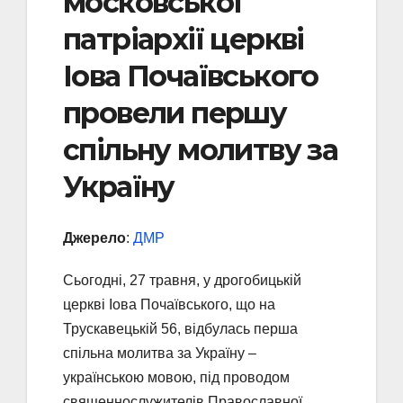
московської
патріархії церкві
Іова Почаївського
провели першу
спільну молитву за
Україну
Джерело
:
ДМР
Сьогодні, 27 травня, у дрогобицькій
церкві Іова Почаївського, що на
Трускавецькій 56, відбулась перша
спільна молитва за Україну –
українською мовою, під проводом
священнослужителів Православної