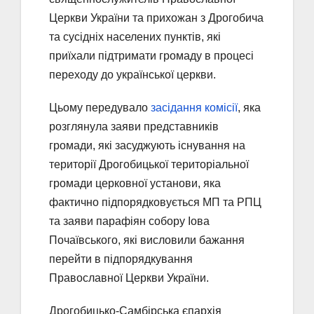
Церкви України та прихожан з Дрогобича
та сусідніх населених пунктів, які
приїхали підтримати громаду в процесі
переходу до української церкви.
Цьому передувало
засідання комісії
, яка
розглянула заяви представників
громади, які засуджують існування на
території Дрогобицької територіальної
громади церковної установи, яка
фактично підпорядковується МП та РПЦ
та заяви парафіян собору Іова
Почаївського, які висловили бажання
перейти в підпорядкування
Православної Церкви України.
Дрогобицько-Самбірська єпархія