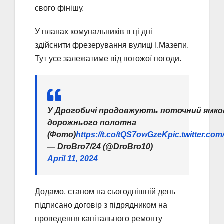
свого фінішу.
У планах комунальників в ці дні
здійснити фрезерування вулиці І.Мазепи.
Тут усе залежатиме від погожої погоди.
У Дрогобичі продовжують поточний ямк
дорожнього полотна
(Фото)
https://t.co/tQS7owGzeK
pic.twitter.c
— DroBro7/24 (@DroBro10)
April 11, 2024
Додамо, станом на сьогоднішній день
підписано договір з підрядником на
проведення капітального ремонту