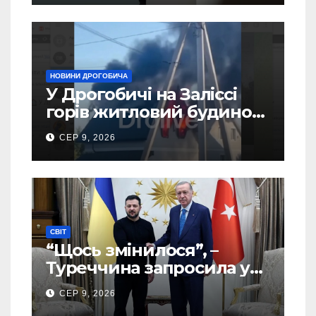
SOCIS
НОВИНИ ДРОГОБИЧА
У Дрогобичі на Заліссі
горів житловий будинок
(Відео)
СЕР 9, 2026
СВІТ
“Щось змінилося”, –
Туреччина запросила у
США дозвіл передати
СЕР 9, 2026
Україні ATACMS та M270