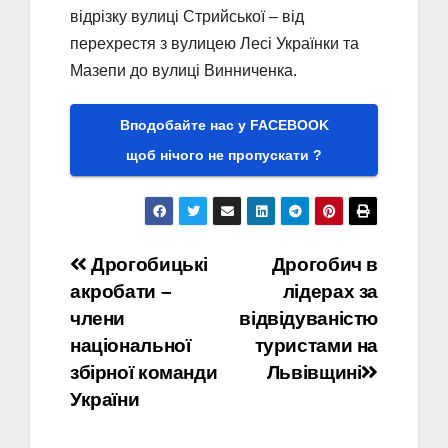
відрізку вулиці Стрийської – від
перехрестя з вулицею Лесі Українки та
Мазепи до вулиці Винниченка.
Вподобайте нас у FACEBOOK
щоб нічого не пропускати ?
Навігація
Дрогобицькі
Дрогобич в
акробати –
лідерах за
записів
члени
відвідуваністю
національної
туристами на
збірної команди
Львівщині
України