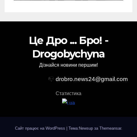
Це Дро ... Бро! -
Drogobychyna
Дізнайся новини першим!
📭
drobro.news24@gmail.com
Статистика
Сайт працює на WordPress
|
Тема:Newsup за
Themeansar
.