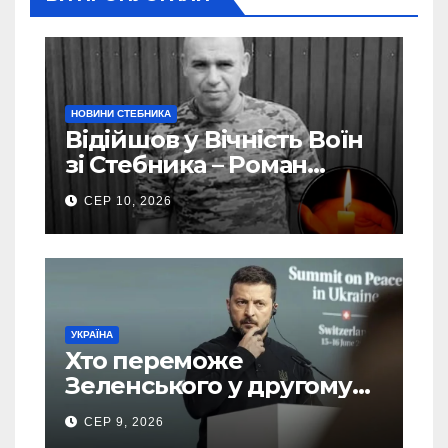
НОВИНИ СТЕБНИКА
Відійшов у Вічність Воїн
зі Стебника – Роман
Кучера
СЕР 10, 2026
УКРАЇНА
Хто переможе
Зеленського у другому
турі виборів президента
СЕР 9, 2026
України – новий рейтинг