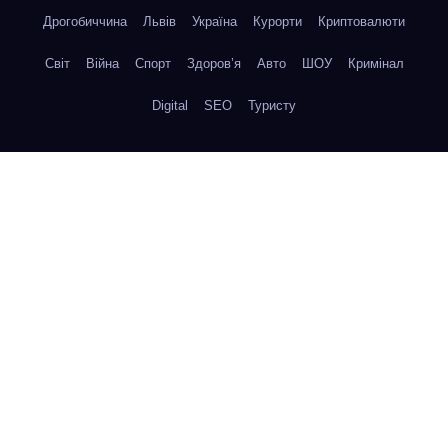
Дрогобиччина
Львів
Україна
Курорти
Криптовалюти
Світ
Війна
Спорт
Здоров’я
Авто
ШОУ
Кримінал
Digital
SEO
Туристу