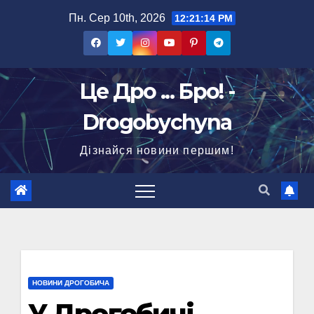
Перейти
Пн. Сер 10th, 2026
12:21:15 PM
до
вмісту
Це Дро ... Бро! -
Drogobychyna
Дізнайся новини першим!
НОВИНИ ДРОГОБИЧА
У Дрогобичі