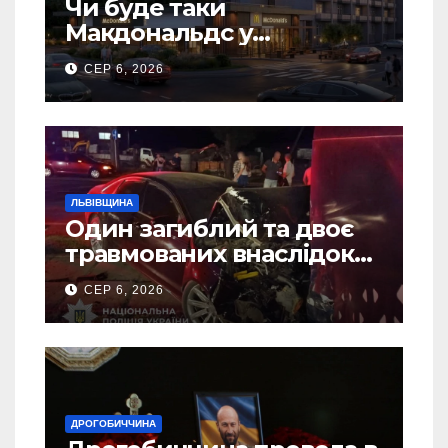
Чи буде таки
Макдональдс у
Дрогобичі? (Фото)
СЕР 6, 2026
ЛЬВІВЩИНА
Один загиблий та двоє
травмованих внаслідок
ДТП на Самбірщині
СЕР 6, 2026
ДРОГОБИЧЧИНА