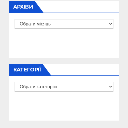
АРХІВИ
Архіви
КАТЕГОРІЇ
Категорії