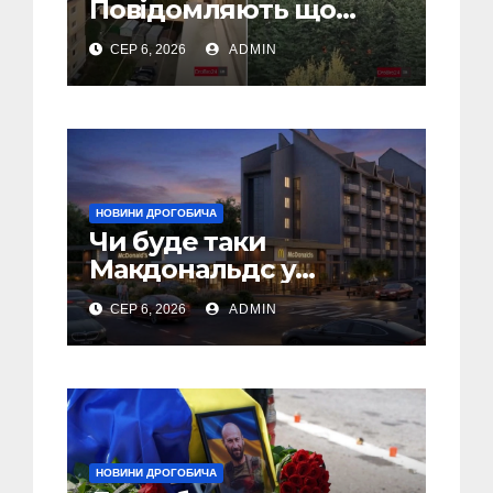
Повідомляють що
горіло 5 гаражів
СЕР 6, 2026
ADMIN
(Відео)
НОВИНИ ДРОГОБИЧА
Чи буде таки
Макдональдс у
Дрогобичі? (Фото)
СЕР 6, 2026
ADMIN
НОВИНИ ДРОГОБИЧА