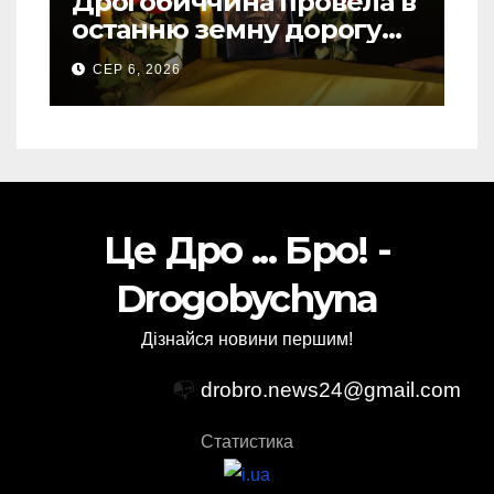
Дрогобиччина провела в
останню земну дорогу
свого Захисника – Олега
СЕР 6, 2026
Торського
Це Дро ... Бро! -
Drogobychyna
Дізнайся новини першим!
📭
drobro.news24@gmail.com
Статистика