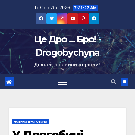
Перейти
Пт. Сер 7th, 2026
7:31:28 AM
до
вмісту
Це Дро ... Бро! -
Drogobychyna
Дізнайся новини першим!
НОВИНИ ДРОГОБИЧА
У Дрогобичі