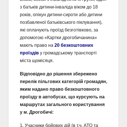
з батьків дитини-інваліда віком до 18
років, опікун дитини-сироти або дитини
позбавленої батьківського піклування),
які оплачують проїзд безготівково, за
допомогою «Картки дрогобичанина»
мають право на
20 безкоштовних
проїздів
у громадському транспорті
міста щомісяця.
Відповідно до рішення збережено
перелік пільгових категорій громадян,
яким надано право безкоштовного
проїзду в автобусах, що курсують на
маршрутах загального користування
у м. Дрогобичі:
1. Учасники бойових дій (в т.ч. АТО та