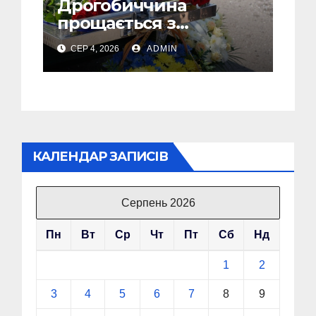
Дрогобиччина
прощається з
полеглим Воїном
СЕР 4, 2026
ADMIN
Олегом Торським
КАЛЕНДАР ЗАПИСІВ
Серпень 2026
Пн
Вт
Ср
Чт
Пт
Сб
Нд
1
2
3
4
5
6
7
8
9